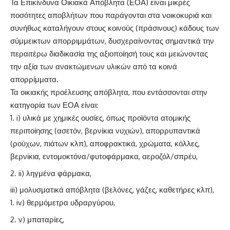
Τα Επικίνδυνα Οικιακά Απόβλητα (ΕΟΑ) είναι μικρές
ποσότητες αποβλήτων που παράγονται στα νοικοκυριά και
συνήθως καταλήγουν στους κοινούς (πράσινους) κάδους των
σύμμεικτων απορριμμάτων, δυσχεραίνοντας σημαντικά την
περαιτέρω διαδικασία της αξιοποίησή τους και μειώνοντας
την αξία των ανακτώμενων υλικών από τα κοινά
απορρίμματα.
Τα οικιακής προέλευσης απόβλητα, που εντάσσονται στην
κατηγορία των ΕΟΑ είναι:
i) υλικά με χημικές ουσίες, όπως προϊόντα ατομικής
περιποίησης (ασετόν, βερνίκια νυχιών), απορρυπαντικά
(ρούχων, πιάτων κλπ), αποφρακτικά, χρώματα, κόλλες,
βερνίκια, εντομοκτόνα/φυτοφάρμακα, αεροζόλ/σπρέυ,
ii) ληγμένα φάρμακα,
iii) μολυσματικά απόβλητα (βελόνες, γάζες, καθετήρες κλπ),
iv) θερμόμετρα υδραργύρου,
v) μπαταρίες,