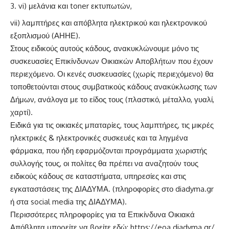
vi) μελάνια και toner εκτυπωτών,
vii) λαμπτήρες και απόβλητα ηλεκτρικού και ηλεκτρονικού
εξοπλισμού (ΑΗΗΕ).
Στους ειδικούς αυτούς κάδους, ανακυκλώνουμε μόνο τις
συσκευασίες Επικίνδυνων Οικιακών Αποβλήτων που έχουν
περιεχόμενο. Οι κενές συσκευασίες (χωρίς περιεχόμενο) θα
τοποθετούνται στους συμβατικούς κάδους ανακύκλωσης των
Δήμων, ανάλογα με το είδος τους (πλαστικό, μέταλλο, γυαλί,
χαρτί).
Ειδικά για τις οικιακές μπαταρίες, τους λαμπτήρες, τις μικρές
ηλεκτρικές & ηλεκτρονικές συσκευές και τα ληγμένα
φάρμακα, που ήδη εφαρμόζονται προγράμματα χωριστής
συλλογής τους, οι πολίτες θα πρέπει να αναζητούν τους
ειδικούς κάδους σε καταστήματα, υπηρεσίες και στις
εγκαταστάσεις της ΔΙΑΔΥΜΑ. (πληροφορίες στο diadyma.gr
ή στα social media της ΔΙΑΔΥΜΑ).
Περισσότερες πληροφορίες για τα Επικίνδυνα Οικιακά
Απόβλητα μπορείτε να βρείτε εδώ:
https://eoa.diadyma.gr/