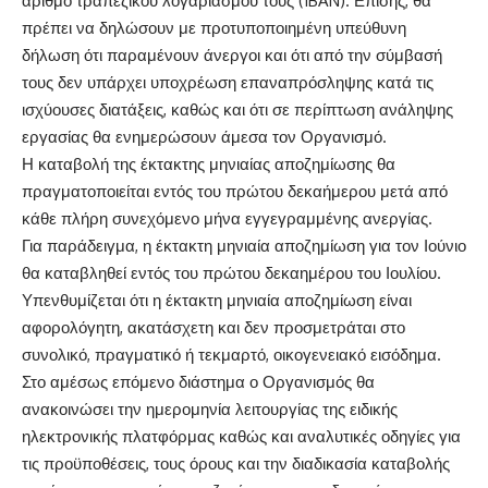
αριθμό τραπεζικού λογαριασμού τους (IBAN). Επίσης, θα
πρέπει να δηλώσουν με προτυποποιημένη υπεύθυνη
δήλωση ότι παραμένουν άνεργοι και ότι από την σύμβασή
τους δεν υπάρχει υποχρέωση επαναπρόσληψης κατά τις
ισχύουσες διατάξεις, καθώς και ότι σε περίπτωση ανάληψης
εργασίας θα ενημερώσουν άμεσα τον Οργανισμό.
Η καταβολή της έκτακτης μηνιαίας αποζημίωσης θα
πραγματοποιείται εντός του πρώτου δεκαήμερου μετά από
κάθε πλήρη συνεχόμενο μήνα εγγεγραμμένης ανεργίας.
Για παράδειγμα, η έκτακτη μηνιαία αποζημίωση για τον Ιούνιο
θα καταβληθεί εντός του πρώτου δεκαημέρου του Ιουλίου.
Υπενθυμίζεται ότι η έκτακτη μηνιαία αποζημίωση είναι
αφορολόγητη, ακατάσχετη και δεν προσμετράται στο
συνολικό, πραγματικό ή τεκμαρτό, οικογενειακό εισόδημα.
Στο αμέσως επόμενο διάστημα ο Οργανισμός θα
ανακοινώσει την ημερομηνία λειτουργίας της ειδικής
ηλεκτρονικής πλατφόρμας καθώς και αναλυτικές οδηγίες για
τις προϋποθέσεις, τους όρους και την διαδικασία καταβολής