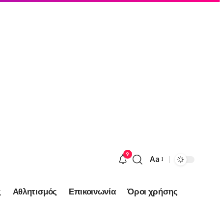
9
Aa
Font
Resizer
ς
Αθλητισμός
Επικοινωνία
Όροι χρήσης