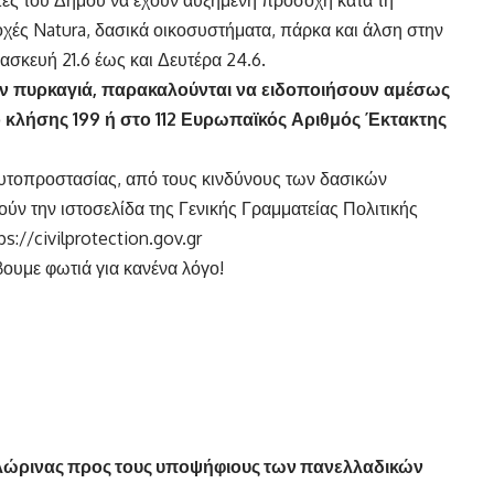
πτες του Δήμου να έχουν αυξημένη προσοχή κατά τη
οχές Natura, δασικά οικοσυστήματα, πάρκα και άλση στην
ασκευή 21.6 έως και Δευτέρα 24.6.
ύν πυρκαγιά, παρακαλούνται να ειδοποιήσουν αμέσως
 κλήσης 199 ή στο 112 Ευρωπαϊκός Αριθμός Έκτακτης
αυτοπροστασίας, από τους κινδύνους των δασικών
ύν την ιστοσελίδα της Γενικής Γραμματείας Πολιτικής
://civilprotection.gov.gr
ουμε φωτιά για κανένα λόγο!
Φλώρινας προς τους υποψήφιους των πανελλαδικών