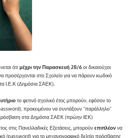
εται ότι
μέχρι την Παρασκευή 28/6
οι δικαιούχοι
να προσέρχονται στο Σχολείο για να πάρουν κωδικό
τα Ι.Ε.Κ (Δημόσια ΣΑΕΚ).
υτήριο
το φετινό σχολικό έτος μπορούν, εφόσον το
assword), προκειμένου να συντάξουν “παράλληλο”
ν πρόσβαση στα Δημόσια ΣΑΕΚ (πρώην ΙΕΚ)
έτος στις Πανελλαδικές Εξετάσεις, μπορούν
επιπλέον
να
ό (password) για το μηχανογραφικό δελτίο πρόσβασης