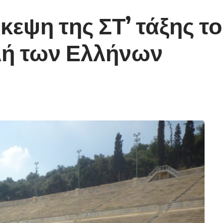
κεψη της ΣΤ’ τάξης τ
λή των Ελλήνων