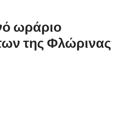
ινό ωράριο
των της Φλώρινας