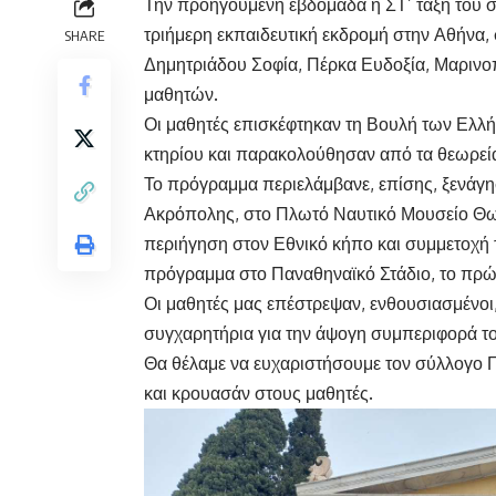
Την προηγούμενη εβδομάδα η ΣΤ’ τάξη του σ
τριήμερη εκπαιδευτική εκδρομή στην Αθήνα,
SHARE
Δημητριάδου Σοφία, Πέρκα Ευδοξία, Μαρινο
μαθητών.
Οι μαθητές επισκέφτηκαν τη Βουλή των Ελλ
κτηρίου και παρακολούθησαν από τα θεωρεία
Το πρόγραμμα περιελάμβανε, επίσης, ξενάγη
Ακρόπολης, στο Πλωτό Ναυτικό Μουσείο Θωρ
περιήγηση στον Εθνικό κήπο και συμμετοχή 
πρόγραμμα στο Παναθηναϊκό Στάδιο, το πρ
Οι μαθητές μας επέστρεψαν, ενθουσιασμένοι
συγχαρητήρια για την άψογη συμπεριφορά του
Θα θέλαμε να ευχαριστήσουμε τον σύλλογο 
και κρουασάν στους μαθητές.