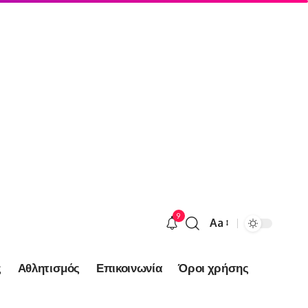
9
Aa
Font
Resizer
ς
Αθλητισμός
Επικοινωνία
Όροι χρήσης