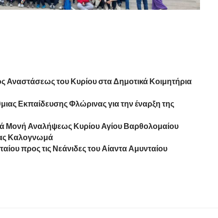
αός Αναστάσεως του Κυρίου στα Δημοτικά Κοιμητήρια
μιας Εκπαίδευσης Φλώρινας για την έναρξη της
ρά Μονή Αναλήψεως Κυρίου Αγίου Βαρθολομαίου
ίας Καλογνωμά
ίου προς τις Νεάνιδες του Αίαντα Αμυνταίου