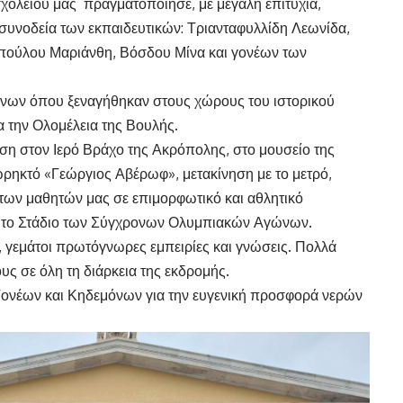
χολείου μας πραγματοποίησε, με μεγάλη επιτυχία,
 συνοδεία των εκπαιδευτικών: Τριανταφυλλίδη Λεωνίδα,
πούλου Μαριάνθη, Βόσδου Μίνα και γονέων των
ήνων όπου ξεναγήθηκαν στους χώρους του ιστορικού
 την Ολομέλεια της Βουλής.
ση στον Ιερό Βράχο της Ακρόπολης, στο μουσείο της
ηκτό «Γεώργιος Αβέρωφ», μετακίνηση με το μετρό,
των μαθητών μας σε επιμορφωτικό και αθλητικό
ώτο Στάδιο των Σύγχρονων Ολυμπιακών Αγώνων.
, γεμάτοι πρωτόγνωρες εμπειρίες και γνώσεις. Πολλά
ς σε όλη τη διάρκεια της εκδρομής.
Γονέων και Κηδεμόνων για την ευγενική προσφορά νερών