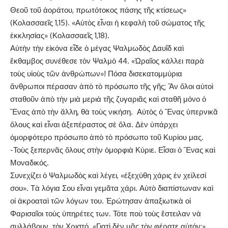
Θεοῦ τοῦ ἀοράτου, πρωτότοκος πάσης τῆς κτίσεως»
(Κολασσαεῖς 1,15). «Αὐτὸς εἶναι ἡ κεφαλὴ τοῦ σώματος τῆς
ἐκκλησίας» (Κολασσαεῖς 1,18).
Αὐτὴν τὴν εἰκόνα εἶδε ὁ μέγας Ψαλμωδὸς Δαυΐδ καὶ
ἔκθαμβος συνέθεσε τὸν Ψαλμὸ 44. «Ὡραῖος κάλλει παρὰ
τοὺς υἱοὺς τῶν ἀνθρώπων»! Πόσα δισεκατομμύρια
ἄνθρωποι πέρασαν ἀπὸ τὸ πρόσωπο τῆς γῆς; Ἂν ὅλοι αὐτοὶ
σταθοῦν ἀπὸ τὴν μιὰ μεριὰ τῆς ζυγαριᾶς καὶ σταθῆ μόνο ὁ
Ἕνας ἀπὸ τὴν ἄλλη, θὰ τοὺς νικήση. Αὐτὸς ὁ Ἕνας ὑπερνικᾶ
ὅλους καὶ εἶναι ἀξεπέραστος σὲ ὅλα. Δὲν ὑπάρχει
ὀμορφότερο πρόσωπο ἀπὸ τὸ πρόσωπο τοῦ Κυρίου μας.
-Τοὺς ξεπερνᾶς ὅλους στὴν ὀμορφιὰ Κύριε. Εἶσαι ὁ Ἕνας καὶ
Μοναδικός.
Συνεχίζει ὁ Ψαλμωδὸς καὶ λέγει, «ἐξεχύθη χάρις ἐν χείλεσί
σου». Τὰ λόγια Σου εἶναι γεμᾶτα χάρι. Αὐτὸ διαπίστωναν καὶ
οἱ ἀκροαταὶ τῶν λόγων του. Ἐρώτησαν ἀπαξιωτικὰ οἱ
Φαρισαῖοι τοὺς ὑπηρέτες των. Τότε ποὺ τοὺς ἔστειλαν νὰ
συλλάβουν τὸν Χριστό. «Γιατὶ δὲν μᾶς τὸν φέρατε αὐτόν;»