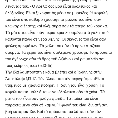
λέγοντάς του, «Ὁ Ἀδελφιδός μου εἶναι ὁλόλευκος καὶ
ὁλόξανθος. Εἶναι ξεχωριστὸς μέσα σὲ μυριάδες. Ἡ κεφαλή
του εἶναι ἀπὸ καθαρὸ χρυσάφι, τὰ μαλλιά του εἶναι σὰν
κλωνάρια ἐλάτης καὶ ὁλόμαυρα σὰν τὰ φτερὰ τοῦ κόρακα.
Τὰ μάτια του εἶναι σὰν περιστέρια λουσμένα στὸ γάλα, ποὺ
κάθονται πάνω σὲ νερὰ λίμνης. Οἱ σιαγόνες του εἶναι σὰν
φιάλες ἀρωμάτων. Τὰ χείλη του σὰν τὰ κρίνα στάζουν
σμύρνα. Τὰ χέρια του εἶναι σμιλεμένο χρυσάφι. Τὸ πρόσωπό
του ἀγέρωχο σὰν τὸ ὄρος τοῦ Λιβάνου καὶ ρωμαλαῖο σὰν
τοὺς κέδρους του» (5,10-16).
Τὴν ἴδια λαμπρότατη εἰκόνα βλέπει καὶ ὁ Ἰωάννης στὴν
Ἀποκάλυψι 1,13-17. Τὸν βλέπει καὶ τὸν περιγράφει. «Εἶναι
ντυμένος μὲ χιτῶνα ποδήρη. Ἡ ζώνη του εἶναι χρυσῆ. Τὸ
κεφάλι καὶ τὰ μαλλιά του εἶναι ὁλόλευκα σὰν τὸ χιόνι. Τὰ
μάτια του εἶναι σὰν φλόγα φωτιᾶς. Τὰ πόδια του εἶναι
πυρακτωμένα σὰν σὲ καμίνι. Ἡ φωνή του εἶναι δυνατὴ σὰν
βοὴ καταρακτῶν. Καὶ τὸ πρόσωπό του λάμπει σὰν τὸν