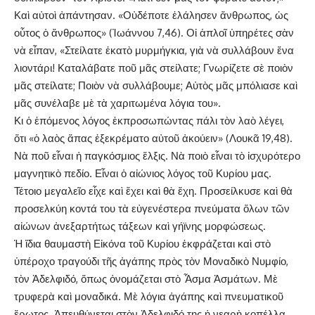
Καὶ αὐτοὶ ἀπάντησαν. «Οὐδέποτε ἐλάλησεν ἄνθρωπος, ὡς
οὗτος ὁ ἄνθρωπος» (Ἰωάννου 7,46). Οἱ ἁπλοῖ ὑπηρέτες σὰν
νὰ εἶπαν, «Στείλατε ἑκατὸ μυρμήγκια, γιὰ νὰ συλλάβουν ἕνα
λιοντάρι! Καταλάβατε ποῦ μᾶς στείλατε; Γνωρίζετε σὲ ποιὸν
μᾶς στείλατε; Ποιὸν νὰ συλλάβουμε; Αὐτὸς μᾶς μπόλιασε καὶ
μᾶς συνέλαβε μὲ τὰ χαριτωμένα λόγια του».
Κι ὁ ἑπόμενος λόγος ἐκπροσωπώντας πάλι τὸν λαὸ λέγει,
ὅτι «ὁ λαὸς ἅπας ἐξεκρέματο αὐτοῦ ἀκούειν» (Λουκᾶ 19,48).
Νὰ ποῦ εἶναι ἡ παγκόσμιος ἕλξις. Νὰ ποιὸ εἶναι τὸ ἰσχυρότερο
μαγνητικὸ πεδίο. Εἶναι ὁ αἰώνιος λόγος τοῦ Κυρίου μας.
Τέτοιο μεγαλεῖο εἶχε καὶ ἔχει καὶ θὰ ἔχη. Προσείλκυσε καὶ θὰ
προσελκύη κοντά του τὰ εὐγενέστερα πνεύματα ὅλων τῶν
αἰώνων ἀνεξαρτήτως τάξεων καὶ γήϊνης μορφώσεως.
Ἡ ἴδια θαυμαστὴ Εἰκόνα τοῦ Κυρίου ἐκφράζεται καὶ στὸ
ὑπέροχο τραγούδι τῆς ἀγάπης πρὸς τὸν Μοναδικὸ Νυμφίο,
τὸν Ἀδελφιδό, ὅπως ὀνομάζεται στὸ Ἆσμα Ἀσμάτων. Μὲ
τρυφερὰ καὶ μοναδικά. Μὲ λόγια ἀγάπης καὶ πνευματικοῦ
ἔρωτος. Ἀπευθύνεται στὸν Ἀδελφιδό της ἡ νεαρὴ κοπέλλα