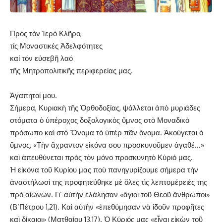
Πρός τόν Ἱερό Κλῆρο,
τίς Μοναστικές Ἀδελφότητες
καί τόν εὐσεβῆ λαό
τῆς Μητροπολιτικῆς περιφερείας μας.
Ἀγαπητοί μου.
Σήμερα, Κυριακὴ τῆς Ὀρθοδοξίας, ψάλλεται ἀπὸ μυριάδες
στόματα ὁ ὑπέροχος δοξολογικὸς ὕμνος στὸ Μοναδικὸ
πρόσωπο καὶ στὸ Ὄνομα τὸ ὑπὲρ πᾶν ὄνομα. Ἀκούγεται ὁ
ὕμνος, «Τὴν ἄχραντον εἰκόνα σου προσκυνοῦμεν ἀγαθέ…»
καὶ ἀπευθύνεται πρὸς τὸν μόνο προσκυνητὸ Κύριό μας.
Ἡ εἰκόνα τοῦ Κυρίου μας ποὺ πανηγυρίζουμε σήμερα τὴν
ἀναστήλωσί της προφητεύθηκε μὲ ὅλες τὶς λεπτομέρειές της
πρὸ αἰώνων. Γι’ αὐτὴν ἐλάλησαν «ἅγιοι τοῦ Θεοῦ ἄνθρωποι»
(Β’Πέτρου 1,21). Καὶ αὐτὴν «ἐπεθύμησαν νὰ ἰδοῦν προφῆτες
καὶ δίκαιοι» (Ματθαίου 13,17). Ὁ Κύριός μας «εἶναι εἰκὼν τοῦ