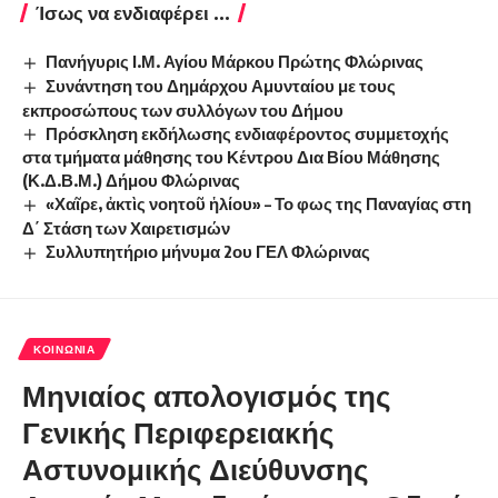
Ίσως να ενδιαφέρει ...
Πανήγυρις Ι.Μ. Αγίου Μάρκου Πρώτης Φλώρινας
Συνάντηση του Δημάρχου Αμυνταίου με τους
εκπροσώπους των συλλόγων του Δήμου
Πρόσκληση εκδήλωσης ενδιαφέροντος συμμετοχής
στα τμήματα μάθησης του Κέντρου Δια Βίου Μάθησης
(Κ.Δ.Β.Μ.) Δήμου Φλώρινας
«Χαῖρε, ἀκτὶς νοητοῦ ἡλίου» – Το φως της Παναγίας στη
Δ΄ Στάση των Χαιρετισμών
Συλλυπητήριο μήνυμα 2ου ΓΕΛ Φλώρινας
ΚΟΙΝΩΝΊΑ
Μηνιαίος απολογισμός της
Γενικής Περιφερειακής
Αστυνομικής Διεύθυνσης