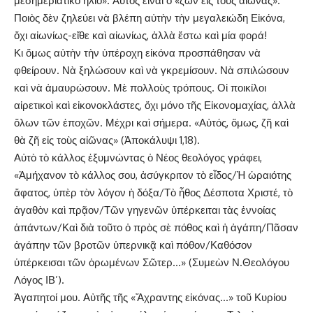
μεσημεριάτικο ἥλιο». Αὐτὸς εἶναι ὁ «ζῶν εἰς τοὺς αἰῶνας».
Ποιὸς δὲν ζηλεύει νὰ βλέπη αὐτὴν τὴν μεγαλειώδη Εἰκόνα,
ὄχι αἰωνίως-εἴθε καὶ αἰωνίως, ἀλλὰ ἔστω καὶ μία φορά!
Κι ὅμως αὐτὴν τὴν ὑπέροχη εἰκόνα προσπάθησαν νὰ
φθείρουν. Νὰ ξηλώσουν καὶ νὰ γκρεμίσουν. Νὰ σπιλώσουν
καὶ νὰ ἀμαυρώσουν. Μὲ πολλοὺς τρόπους. Οἱ ποικίλοι
αἱρετικοὶ καὶ εἰκονοκλάστες, ὄχι μόνο τῆς Εἰκονομαχίας, ἀλλὰ
ὅλων τῶν ἐποχῶν. Μέχρι καὶ σήμερα. «Αὐτός, ὅμως, ζῆ καὶ
θὰ ζῆ εἰς τοὺς αἰῶνας» (Ἀποκάλυψι 1,18).
Αὐτὸ τὸ κάλλος ἐξυμνώντας ὁ Νέος θεολόγος γράφει,
«Ἀμήχανον τὸ κάλλος σου, ἀσύγκριτον τὸ εἶδος/Ἡ ὡραιότης
ἄφατος, ὑπὲρ τὸν λόγον ἡ δόξα/Τὸ ἦθος Δέσποτα Χριστέ, τὸ
ἀγαθὸν καὶ πρᾷον/Τῶν γηγενῶν ὑπέρκειται τὰς ἐννοίας
ἁπάντων/Καὶ διὰ τοῦτο ὁ πρὸς σὲ πόθος καὶ ἡ ἀγάπη/Πᾶσαν
ἀγάπην τῶν βροτῶν ὑπερνικᾷ καὶ πόθον/Καθόσον
ὑπέρκεισαι τῶν ὁρωμένων Σῶτερ…» (Συμεὼν Ν.Θεολόγου
Λόγος ΙΒ’).
Ἀγαπητοί μου. Αὐτῆς τῆς «Ἄχραντης εἰκόνας…» τοῦ Κυρίου