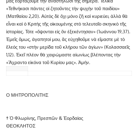
μας ἑορτάζουμε τὴν ἀναστήλωσί της σήμερα. Τελικὰ
«Τεθνήκασι πάντες οἱ ζητοῦντες τὴν ψυχὴν τοῦ παιδίου»
(Ματθαίου 2,20). Αὐτὸς δὲ ὄχι μόνο ζῆ καὶ κυριεύει, ἀλλὰ θὰ
εἶναι καὶ ὁ Κριτὴς τῆς οἰκουμένης στὸ τελευταῖο σκηνικὸ τῆς
ἱστορίας. Τότε «ὄψονται εἰς ὃν ἐξεκέντησαν» (Ἰωάννου 19,37).
Ἐμεῖς ὅμως, ἀγαπητοί μου, ἂς εὐχηθοῦμε νὰ εἴμαστε μὲ τὸ
ἔλεός του «στὴν μερίδα τοῦ κλήρου τῶν ἁγίων» (Κολασσαεῖς
1,12). Ἐκεῖ πλέον θὰ χαιρώμαστε αἰωνίως βλέποντας τὴν
«Ἄχραντο εἰκόνα τοῦ Κυρίου μας». Ἀμήν.
Ο ΜΗΤΡΟΠΟΛΙΤΗΣ
†
Ὁ Φλωρίνης, Πρεσπῶν & Ἑορδαίας
ΘΕΟΚΛΗΤΟΣ