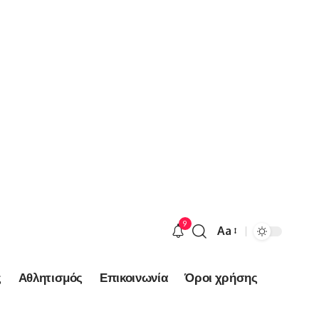
9
Aa
Font
Resizer
ς
Αθλητισμός
Επικοινωνία
Όροι χρήσης