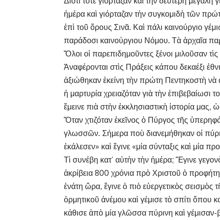
Διότι τότε γιόρταζαν καὶ τὴν δεύτερη μεγάλη 
ἡμέρα καὶ γιόρταζαν τὴν συγκομιδὴ τῶν πρ
ἐπὶ τοῦ ὄρους Σινᾶ. Καὶ πάλι καινούργιο γέ
παράδοσι καινούργιου Νόμου. Τὰ ἀρχαῖα πα
Ὅλοι οἱ παρεπιδημοῦντες ξένοι μιλοῦσαν τὶ
Ἀναφέρονται στὶς Πράξεις κάπου δεκαέξι ἐθνι
ἀξιώθηκαν ἐκείνη τὴν πρώτη Πεντηκοστὴ νὰ
ἡ μαρτυρία χρειαζόταν γιὰ τὴν ἐπιβεβαίωσι τ
ἔμεινε πιὰ στὴν ἐκκλησιαστικὴ ἱστορία μας, 
Ὅταν χτιζόταν ἐκεῖνος ὁ Πύργος τῆς ὑπερηφά
γλωσσῶν. Σήμερα ποὺ διανεμήθηκαν οἱ πύρι
ἐκάλεσεν» καὶ ἔγινε «μία σύνταξις καὶ μία πρ
Τὶ συνέβη κατ’ αὐτὴν τὴν ἡμέρα; Ἔγινε γεγ
ἀκρίβεια 800 χρόνια πρὸ Χριστοῦ ὁ προφήτη
ἐνάτη ὥρα, ἔγινε ὁ πιὸ εὐεργετικὸς σεισμὸς 
ὁρμητικοῦ ἀνέμου καὶ γέμισε τὸ σπίτι ὅπου 
κάθισε ἀπὸ μία γλῶσσα πύρινη καὶ γέμισαν-β