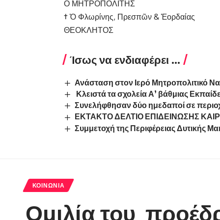
Ο ΜΗΤΡΟΠΟΛΙΤΗΣ
†
Ὁ Φλωρίνης, Πρεσπῶν & Ἑορδαίας
ΘΕΟΚΛΗΤΟΣ
Ίσως να ενδιαφέρει ...
Ανάσταση στον Ιερό Μητροπολιτικό Ν
Κλειστά τα σχολεία Α’ βάθμιας Εκπαί
Συνελήφθησαν δύο ημεδαποί σε περιοχ
ΕΚΤΑΚΤΟ ΔΕΛΤΙΟ ΕΠΙΔΕΙΝΩΣΗΣ ΚΑΙ
Συμμετοχή της Περιφέρειας Δυτικής Μακ
ΚΟΙΝΩΝΊΑ
Ομιλία του προέδ