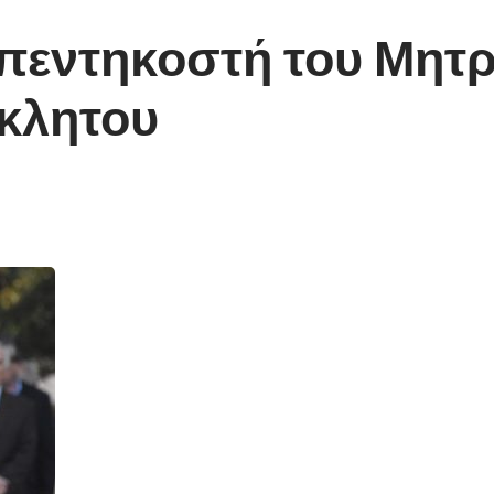
 πεντηκοστή του Μητ
όκλητου