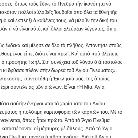
σσες, ὅπως τοὺς ἔδινε τὸ Πνεῦμα τὴν ἱκανότητα νὰ
ρισκόταν πολλοὶ εὐλαβεῖς Ἰουδαῖοι ἀπὸ ὅλα τὰ ἔθνη τῆς
μὸ καὶ ἔκπληξι ὁ καθένας τους, νὰ μιλοῦν τὴν δική του
 τὶ νὰ εἶναι αὐτό, καὶ ἄλλοι χλεύαζαν λέγοντας, ὅτι οἱ
ὺς ἕνδεκα καὶ μίλησε σὲ ὅλο τὸ πλῆθος. Ἀπάντησε στοὺς
εθυσμένοι, εἶπε, διότι εἶναι πρωΐ. Καὶ αὐτὸ ποὺ βλέπετε
πε ὁ προφήτης Ἰωήλ. Στὴ συνέχεια τοῦ λόγου ὁ ἀπόστολος
ι κι ἔφθασε πλέον στὴν δωρεὰ τοῦ Ἁγίου Πνεύματος».
ντηκοστῆς συνεστήθη ἡ Ἐκκλησία μας, τῆς ὁποίας
μέχρι συντελείας τῶν αἰώνων. Εἶναι «Ἡ Μία, Ἁγία,
 Μέσα σαὐτὴν ἐνεργοῦνται τὰ χαρίσματα τοῦ Ἁγίου
Πνεύματος ἡ πολύτιμη καρποφορία τῶν καρπῶν του. Μὲ τὸ
ξαναγίνεται, ὅπως ἦταν πρῶτα. Ἀπὸ τὸ Ἅγιο Πνεῦμα
ὶ καταστέφονται οἱ μάρτυρες μὲ ἄθλους. Ἀπὸ τὸ Ἅγιο
ιο Πνεῦμα πηγάζει ἡ πᾶσα ἁγιότης. Διὰ τοῦ Ἁγίου