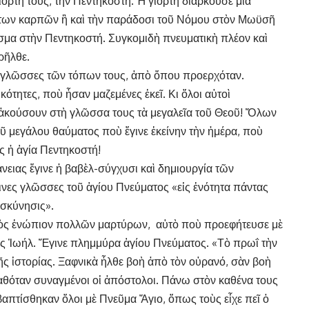
γιορτή τους, τὴν Πεντηκοστή. Ἡ γιορτὴ διαρκοῦσε μία
ώτων καρπῶν ἢ καὶ τὴν παράδοσι τοῦ Νόμου στὸν Μωϋσῆ
μισμα στὴν Πεντηκοστή. Συγκομιδὴ πνευματικὴ πλέον καὶ
ρῆλθε.
ς γλῶσσες τῶν τόπων τους, ἀπὸ ὅπου προερχόταν.
κότητες, ποὺ ἦσαν μαζεμένες ἐκεῖ. Κι ὅλοι αὐτοὶ
 ἀκούσουν στὴ γλῶσσα τους τὰ μεγαλεῖα τοῦ Θεοῦ! Ὅλων
οῦ μεγάλου θαύματος ποὺ ἔγινε ἐκείνην τὴν ἡμέρα, ποὺ
ὡς ἡ ἁγία Πεντηκοστή!
νειας ἔγινε ἡ βαβὲλ-σύγχυσι καὶ δημιουργία τῶν
νες γλῶσσες τοῦ ἁγίου Πνεύματος «εἰς ἑνότητα πάντας
οσκύνησις».
ονὸς ἐνώπιον πολλῶν μαρτύρων, αὐτὸ ποὺ προεφήτευσε μὲ
ς Ἰωήλ. Ἔγινε πλημμύρα ἁγίου Πνεύματος. «Τὸ πρωΐ τὴν
τῆς ἱστορίας. Ξαφνικὰ ἦλθε βοὴ ἀπὸ τὸν οὐρανό, σὰν βοὴ
καθόταν συναγμένοι οἱ ἀπόστολοι. Πάνω στὸν καθένα τους
απτίσθηκαν ὅλοι μὲ Πνεῦμα Ἅγιο, ὅπως τοὺς εἶχε πεῖ ὁ