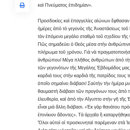
καὶ Πνεύματος ἐπιδημίαν».
Προσδοκίες καὶ ἐπαγγελίες αἰώνων ἔφθασα
ἡμέρες ἀπὸ τὸ γεγονὸς τῆς Ἀναστάσεως τοῦ
τὸν ἑπόμενο μεγάλο σταθμὸ τοῦ σχεδίου τῆς 
Πῶς σημαδεύει ὁ Θεὸς μέσα στὴν ἀνθρώπινη 
πλήρωμα τοῦ χρόνου. Γιὰ νὰ πραγματοποιήση
ἀνθρώπου! Μέγα πλῆθος ἀνθρώπων ἀπὸ τὴν γ
τῶν γεγονότων τῆς Μεγάλης Ἑβδομάδος μας. 
καρδιά τους στὴν καρδιὰ τῆς πατρίδος τους 
ὁποῖο σημαίνει διάβασι! Σαὐτὴν τὴν ἡμέρα μ
θαυμαστὴ διάβασι τῶν προγόνων τους ἀπὸ τ
ἐλευθερία, καὶ ἀπὸ τὴν Αἴγυπτο στὴν γῆ τῆς
εἶναι μιὰ ἄλλη διάβασι. «Ἐκ γὰρ θανάτου πρ
ἐπινίκιον ἄδοντες». Τὰ ἀρχαῖα ἢ καταργήθη
Ὅλοι αὐτοὶ οἱ προσκυνηταὶ παρέμεναν στὰ Ἱ