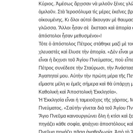
Κύριος. Ἀμέσως ἄρχισαν νὰ μιλοῦν ξένες γλῶ
ὁμιλοῦν. Στὰ Ἱεροσόλυμα τὶς μέρες ἐκεῖνες β
οἰκουμένης. Κι ὅλοι αὐτοὶ ἄκουγαν μὲ θαυμασ
γλῶσσα. Ἄλλοι ἦσαν σὲ ἔκστασι καὶ ἀπορία σὰν
ἀπόστολοι ἦσαν μεθυσμένοι»!
Τότε ὁ ἀπόστολος Πέτρος στάθηκε μαζὶ μὲ το
χλευαστὲς καὶ ἔλυσε τὴν ἀπορία. «Δὲν εἶναι μ
εἶναι ἡ ἔκχυσι τοῦ Ἁγίου Πνεύματος, ποὺ εἶ
Πέτρος συνέδεσε τὴν Σταύρωσι, τὴν Ἀνάστασ
Ἀγαπητοί μου. Αὐτὴν τὴν πρώτη μέρα τῆς Πε
εἴμαστε μέλη κι ἐμεῖς σήμερα καὶ θὰ ὑπάρχη 
Καθολικὴ καὶ Ἀποστολικὴ Ἐκκλησία».
Ἡ Ἐκκλησία εἶναι ἡ ταμειοῦχος τῆς χάριτος.
Πνεύματος. «Σαὐτὴν γίνεται διὰ τοῦ Ἁγίου 
Ἅγιο Πνεῦμα καινουργιώνει ὅλη ἡ κτίσι καὶ 
πηγάζει κάθε σοφία, φτιάχνει ἀποστόλους κα
Πνεῦμα πηγάζει πᾶσα ἀγαθοδωρία. Ἀπὸ τὸ Ἅγ