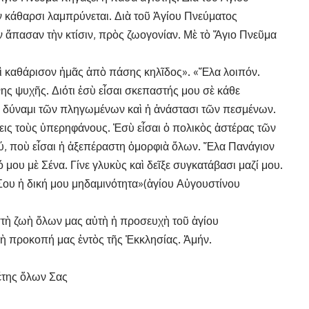
ν κάθαρσι λαμπρύνεται. Διὰ τοῦ Ἁγίου Πνεύματος
ν ἅπασαν τὴν κτίσιν, πρὸς ζωογονίαν. Μὲ τὸ Ἅγιο Πνεῦμα
αὶ καθάρισον ἡμᾶς ἀπὸ πάσης κηλῖδος». «Ἔλα λοιπόν.
ς ψυχῆς. Διότι ἐσὺ εἶσαι σκεπαστής μου σὲ κάθε
ι ἡ δύναμι τῶν πληγωμένων καὶ ἡ ἀνάστασι τῶν πεσμένων.
εις τοὺς ὑπερηφάνους. Ἐσὺ εἶσαι ὁ πολικὸς ἀστέρας τῶν
σύ, ποὺ εἶσαι ἡ ἀξεπέραστη ὀμορφιὰ ὅλων. Ἔλα Πανάγιον
μου μὲ Σένα. Γίνε γλυκὺς καὶ δεῖξε συγκατάβασι μαζί μου.
ου ἡ δική μου μηδαμινότητα»(ἁγίου Αὐγουστίνου
στὴ ζωὴ ὅλων μας αὐτὴ ἡ προσευχὴ τοῦ ἁγίου
κὴ προκοπή μας ἐντὸς τῆς Ἐκκλησίας. Ἀμήν.
έτης ὅλων Σας