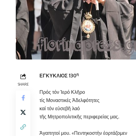
η
ΕΓΚΥΚΛΙΟΣ 130
SHARE
Πρός τόν Ἱερό Κλῆρο
τίς Μοναστικές Ἀδελφότητες
καί τόν εὐσεβῆ λαό
τῆς Μητροπολιτικῆς περιφερείας μας.
Ἀγαπητοί μου. «Πεντηκοστὴν ἑορτάζομεν