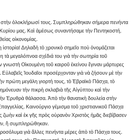
ν στὴν ὁλοκλήρωσί τους. Συμπληρώθηκαν σήμερα πενήντα
 Κυρίου μας. Καὶ ἀμέσως συναντήσαμε τὴν Πεντηκοστή,
θείας οἰκονομίας.
ἱστορία! Δηλαδὴ τὸ χρονικὸ σημεῖο ποὺ ὀνομάζεται
 τὰ μεγαλόπνοα σχέδιά του γιὰ τὴν σωτηρία τοῦ
νωστὴ Οἰκουμένη τοῦ καιροῦ ἐκείνου ἔγιναν μάρτυρες
Εὐλαβεῖς Ἰουδαῖοι προσέρχονταν γιὰ νὰ ζήσουν μὲ τὴν
τὴν πρώτη μεγάλη γιορτή τους, τὸ Ἑβραϊκὸ Πάσχα, τὸ
νημόνευαν τὴν πικρὴ σκλαβιὰ τῆς Αἰγύπτου καὶ τὴν
ὴν Ἐρυθρὰ θάλασσα. Ἀπὸ τὴν θανατικὴ δουλεία στὴν
 Ἐπαγγελίας. Καινούργιο γέμισμα τοῦ χριστιανικοῦ Πάσχα
ὸς ζωὴν καὶ ἐκ γῆς πρὸς οὐρανὸν Χριστὸς ἡμᾶς διεβίβασεν
καν, ἢ συμπληρώθηκαν.
εροσόλυμα γιὰ ἄλλες πενήντα μέρες ἀπὸ τὸ Πάσχα τους.