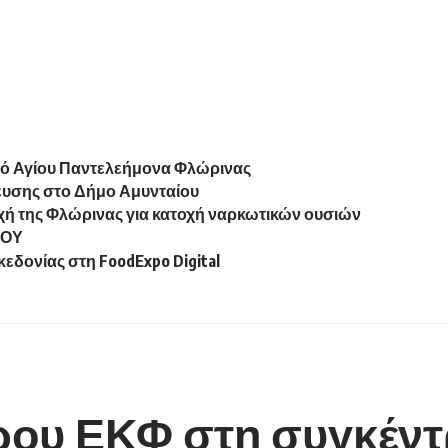
αό Αγίου Παντελεήμονα Φλώρινας
δευσης στο Δήμο Αμυνταίου
ή της Φλώρινας για κατοχή ναρκωτικών ουσιών
ΡΟΥ
εδονίας στη FoodExpo Digital
ρου ΕΚΦ στη συγκέν