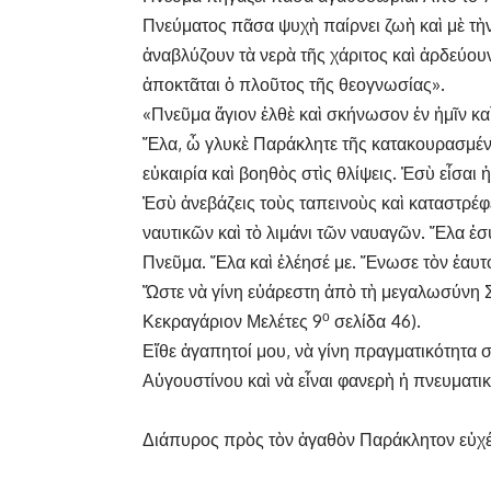
Πνεύματος πᾶσα ψυχὴ παίρνει ζωὴ καὶ μὲ τὴ
ἀναβλύζουν τὰ νερὰ τῆς χάριτος καὶ ἀρδεύου
ἀποκτᾶται ὁ πλοῦτος τῆς θεογνωσίας».
«Πνεῦμα ἅγιον ἐλθὲ καὶ σκήνωσον ἐν ἡμῖν κ
Ἔλα, ὦ γλυκὲ Παράκλητε τῆς κατακουρασμένη
εὐκαιρία καὶ βοηθὸς στὶς θλίψεις. Ἐσὺ εἶσα
Ἐσὺ ἀνεβάζεις τοὺς ταπεινοὺς καὶ καταστρέφ
ναυτικῶν καὶ τὸ λιμάνι τῶν ναυαγῶν. Ἔλα ἐ
Πνεῦμα. Ἔλα καὶ ἐλέησέ με. Ἕνωσε τὸν ἑαυτό 
Ὥστε νὰ γίνη εὐάρεστη ἀπὸ τὴ μεγαλωσύνη Σ
ο
Κεκραγάριον Μελέτες 9
σελίδα 46).
Εἴθε ἀγαπητοί μου, νὰ γίνη πραγματικότητα 
Αὐγουστίνου καὶ νὰ εἶναι φανερὴ ἡ πνευματι
Διάπυρος πρὸς τὸν ἀγαθὸν Παράκλητον εὐχ