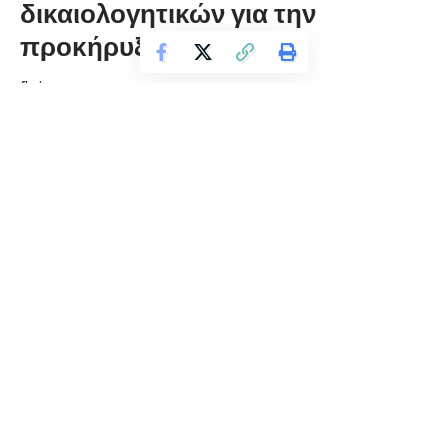
δικαιολογητικών για την
προκήρυξη 7Κ/2019
florinapress.gr
Τρίτη 12 Μαΐου, 2020 13:48
Το Εργατοϋπαλληλικό Κέντρο Φλώρινας σας γνωρίζει ότι