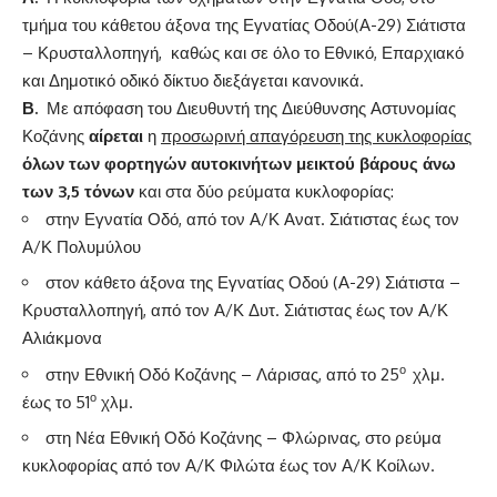
τμήμα του κάθετου άξονα της Εγνατίας Οδού(Α-29) Σιάτιστα
– Κρυσταλλοπηγή, καθώς και σε όλο το Εθνικό, Επαρχιακό
και Δημοτικό οδικό δίκτυο διεξάγεται κανονικά.
Β.
Με απόφαση του Διευθυντή της Διεύθυνσης Αστυνομίας
Κοζάνης
αίρεται
η
προσωρινή απαγόρευση της κυκλοφορίας
όλων των
φορτηγών αυτοκινήτων μεικτού βάρους άνω
των 3,5 τόνων
και στα δύο ρεύματα κυκλοφορίας:
στην Εγνατία Οδό, από τον Α/Κ Ανατ. Σιάτιστας έως τον
Α/Κ Πολυμύλου
στον κάθετο άξονα της Εγνατίας Οδού (Α-29) Σιάτιστα –
Κρυσταλλοπηγή, από τον Α/Κ Δυτ. Σιάτιστας έως τον Α/Κ
Αλιάκμονα
ο
στην Εθνική Οδό Κοζάνης – Λάρισας, από το 25
χλμ.
ο
έως το 51
χλμ.
στη Νέα Εθνική Οδό Κοζάνης – Φλώρινας, στο ρεύμα
κυκλοφορίας από τον Α/Κ Φιλώτα έως τον Α/Κ Κοίλων.