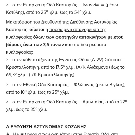
στην Επαρχιακή Οδό Καστοριάς – Ιωαννίνων (μέσω
ο
ο
Κοτύλης), από το 25
χλμ. έως το 54
χλμ.
Με απόφαση του Διευθυντή της Διεύθυνσης Αστυνομίας
Καστοριάς
αίρεται
η
προσωρινή απαγόρευση της
κυκλοφορίας
όλων των
φορτηγών αυτοκινήτων μεικτού
βάρους άνω των 3,5 τόνων
και στα δύο ρεύματα
κυκλοφορίας:
στον κάθετο άξονα της Εγνατίας Οδού (Α-29) Σιάτιστα –
ο
Κρυσταλλοπηγή, από το 17,5
χλμ. (Α/Κ Αλιάκμονα) έως το
ο
69,3
χλμ. (Ι/Κ Κρυσταλλοπηγής)
στην Εθνική Οδό Καστοριάς – Φλώρινας (μέσω Βίγλας),
ο
ο
από το 10
χλμ. έως το 25
χλμ.
ο
στην Επαρχιακή Οδό Καστοριάς – Αμυνταίου, από το 22
ο
χλμ. έως το 35
χλμ.
ΔΙΕΥΘΥΝΣΗ ΑΣΤΥΝΟΜΙΑΣ ΚΟΖΑΝΗΣ
Α.
Η κυκλοφορία των οχημάτων στην Εγνατία Οδό, στο