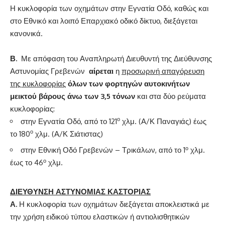
Η κυκλοφορία των οχημάτων στην Εγνατία Οδό, καθώς και
στο Εθνικό και λοιπό Επαρχιακό οδικό δίκτυο, διεξάγεται
κανονικά.
Β.
Με απόφαση του Αναπληρωτή Διευθυντή της Διεύθυνσης
Αστυνομίας Γρεβενών
αίρεται
η
προσωρινή απαγόρευση
της κυκλοφορίας
όλων των
φορτηγών αυτοκινήτων
μεικτού βάρους άνω των 3,5 τόνων
και στα δύο ρεύματα
κυκλοφορίας:
ο
στην Εγνατία Οδό, από το 121
χλμ. (Α/Κ Παναγιάς) έως
ο
το 180
χλμ. (Α/Κ Σιάτιστας)
ο
στην Εθνική Οδό Γρεβενών – Τρικάλων, από το 1
χλμ.
ο
έως το 46
χλμ.
ΔΙΕΥΘΥΝΣΗ ΑΣΤΥΝΟΜΙΑΣ ΚΑΣΤΟΡΙΑΣ
Α.
Η κυκλοφορία των οχημάτων διεξάγεται αποκλειστικά με
την χρήση ειδικού τύπου ελαστικών ή αντιολισθητικών