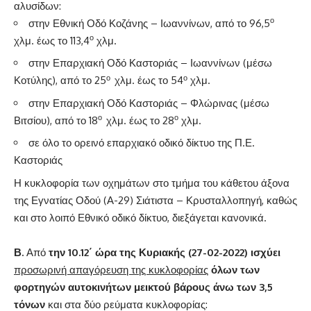
αλυσίδων:
ο
στην Εθνική Οδό Κοζάνης – Ιωαννίνων, από το 96,5
ο
χλμ. έως το 113,4
χλμ.
στην Επαρχιακή Οδό Καστοριάς – Ιωαννίνων (μέσω
ο
ο
Κοτύλης), από το 25
χλμ. έως το 54
χλμ.
στην Επαρχιακή Οδό Καστοριάς – Φλώρινας (μέσω
ο
ο
Βιτσίου), από το 18
χλμ. έως το 28
χλμ.
σε όλο το ορεινό επαρχιακό οδικό δίκτυο της Π.Ε.
Καστοριάς
Η κυκλοφορία των οχημάτων στο τμήμα του κάθετου άξονα
της Εγνατίας Οδού (Α-29) Σιάτιστα – Κρυσταλλοπηγή, καθώς
και στο λοιπό Εθνικό οδικό δίκτυο, διεξάγεται κανονικά.
Β.
Από
την 10.12΄ ώρα της Κυριακής (27-02-2022) ισχύει
προσωρινή απαγόρευση της κυκλοφορίας
όλων των
φορτηγών αυτοκινήτων μεικτού βάρους άνω των 3,5
τόνων
και στα δύο ρεύματα κυκλοφορίας: