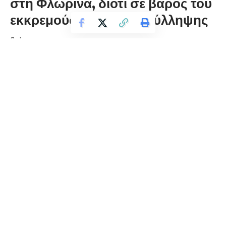
στη Φλώρινα, διότι σε βάρος του
εκκρεμούσε Ένταλμα Σύλληψης
florinapress.gr
Κυριακή 27 Φεβρουαρίου, 2022 18:59
Συνελήφθη χθες (26-02-2022) το απόγευμα στη Φλώρινα,