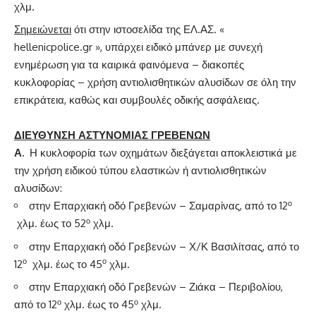
χλμ.
Σημειώνεται
ότι στην ιστοσελίδα της ΕΛ.ΑΣ. «
hellenicpolice.gr », υπάρχει ειδικό μπάνερ με συνεχή
ενημέρωση για τα καιρικά φαινόμενα – διακοπές
κυκλοφορίας – χρήση αντιολισθητικών αλυσίδων σε όλη την
επικράτεια, καθώς και συμβουλές οδικής ασφάλειας.
ΔΙΕΥΘΥΝΣΗ ΑΣΤΥΝΟΜΙΑΣ ΓΡΕΒΕΝΩΝ
Α.
Η κυκλοφορία των οχημάτων διεξάγεται αποκλειστικά με
την χρήση ειδικού τύπου ελαστικών ή αντιολισθητικών
αλυσίδων:
ο
στην Επαρχιακή οδό Γρεβενών – Σαμαρίνας, από το 12
ο
χλμ. έως το 52
χλμ.
στην Επαρχιακή οδό Γρεβενών – Χ/Κ Βασιλίτσας, από το
ο
ο
12
χλμ. έως το 45
χλμ.
στην Επαρχιακή οδό Γρεβενών – Ζιάκα – Περιβολίου,
ο
ο
από το 12
χλμ. έως το 45
χλμ.