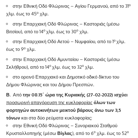
ο
στην Εθνική Οδό Φλώρινας – Αγίου Γερμανού, από το 31
ο
χλμ. έως το 45
χλμ.
στην Επαρχιακή Οδό Φλώρινας – Καστοριάς (μέσω
ο
ο
Βιτσίου), από το 14
χλμ. έως το 30
χλμ.
ο
στην Επαρχιακή Οδό Αετού – Νυμφαίου, από το 1
χλμ.
ο
έως το 9
χλμ.
στην Επαρχιακή Οδό Αμυνταίου – Καστοριάς (μέσω
ο
ο
Σκλήθρου), από το 14
χλμ. έως το 32
χλμ.
στο ορεινό Επαρχιακό και Δημοτικό οδικό δίκτυο του
Δήμου Φλώρινας και του Δήμου Πρεσπών.
Β.
Από
την 08.15΄ ώρα της Κυριακής (27-02-2022) ισχύει
προσωρινή απαγόρευση της κυκλοφορίας
όλων των
φορτηγών αυτοκινήτων μεικτού βάρους άνω των 3,5
τόνων
και στα δύο ρεύματα κυκλοφορίας:
στην Εθνική Οδό Φλώρινας – Συνοριακού Σταθμού
ο
ο
Κρυσταλλοπηγής (μέσω
Βίγλας
), από το 6
χλμ. έως το 52