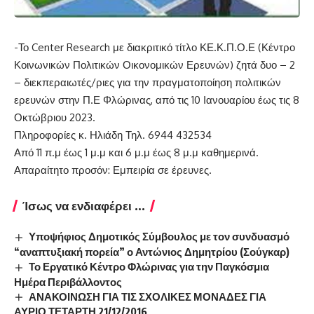
-Το Center Research με διακριτικό τίτλο ΚΕ.Κ.Π.Ο.Ε (Κέντρο
Κοινωνικών Πολιτικών Οικονομικών Ερευνών) ζητά δυο – 2
– διεκπεραιωτές/ριες για την πραγματοποίηση πολιτικών
ερευνών στην Π.Ε Φλώρινας, από τις 10 Ιανουαρίου έως τις 8
Οκτώβριου 2023.
Πληροφορίες κ. Ηλιάδη Τηλ. 6944 432534
Από 11 π.μ έως 1 μ.μ και 6 μ.μ έως 8 μ.μ καθημερινά.
Απαραίτητο προσόν: Εμπειρία σε έρευνες.
Ίσως να ενδιαφέρει ...
Υποψήφιος Δημοτικός Σύμβουλος με τον συνδυασμό
“αναπτυξιακή πορεία” ο Αντώνιος Δημητρίου (Σούγκαρ)
Το Εργατικό Κέντρο Φλώρινας για την Παγκόσμια
Ημέρα Περιβάλλοντος
ΑΝΑΚΟΙΝΩΣΗ ΓΙΑ ΤΙΣ ΣΧΟΛΙΚΕΣ ΜΟΝΑΔΕΣ ΓΙΑ
ΑΥΡΙΟ ΤΕΤΑΡΤΗ 21/12/2016