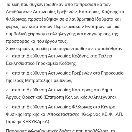
Τα είδη που συγκεντρώθηκαν από το προσωπικό των
Διευθύνσεων Αστυνομίας Γρεβενών, Καστοριάς, Κοζάνης και
Φλώρινας, προσφέρθηκαν σε φιλανθρωπικά Ιδρύματα και
φορείς των κατά τόπων Περιφερειακών Ενοτήτων, ως μια
συμβολική χειρονομία αλληλεγγύης και αναγνώρισης της
προσφοράς και του έργου τους.
Συγκεκριμένα, τα είδη που συγκεντρώθηκαν, παραδόθηκαν:
από τη Διεύθυνση Αστυνομίας Κοζάνης, στο Τιάλειο
Εκκλησιαστικό Γηροκομείο Κοζάνης,
από τη Διεύθυνση Αστυνομίας Γρεβενών στο Γηροκομείο
της Ιεράς Μητρόπολης Γρεβενών,
από τη Διεύθυνση Αστυνομίας Καστοριάς στο Δήμο
Άργους Ορεστικού (Επιτροπή Κοινωνικής Αλληλεγγύης),
από τη Διεύθυνση Αστυνομίας Φλώρινας στο Κέντρο
Φυσικής Ιατρικής και Αποκατάστασης Φλώρινας ΚΕ.Φ.Ι.ΑΠ.
(πρώην ΚΕΚΥΚΑμεΑ).
Παρόμοιες φιλανθρωπικές δράσεις που προβάλλουν το