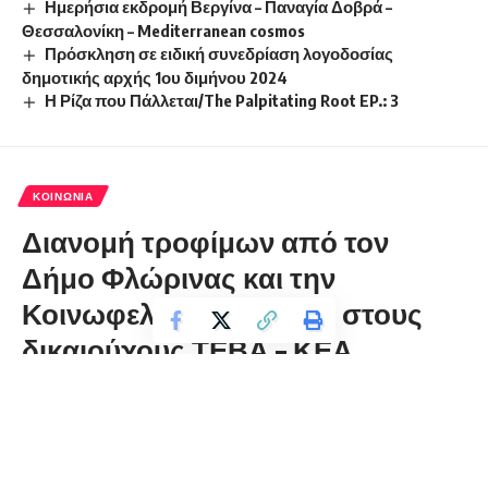
Ημερήσια εκδρομή Βεργίνα – Παναγία Δοβρά –
Θεσσαλονίκη – Mediterranean cosmos
Πρόσκληση σε ειδική συνεδρίαση λογοδοσίας
δημοτικής αρχής 1ου διμήνου 2024
Η Ρίζα που Πάλλεται/The Palpitating Root EP.: 3
ΚΟΙΝΩΝΊΑ
Διανομή τροφίμων από τον
Δήμο Φλώρινας και την
Κοινωφελή Επιχείρηση στους
δικαιούχους ΤΕΒΑ – ΚΕΑ
florinapress.gr
Πέμπτη 17 Δεκεμβρίου, 2020 12:46