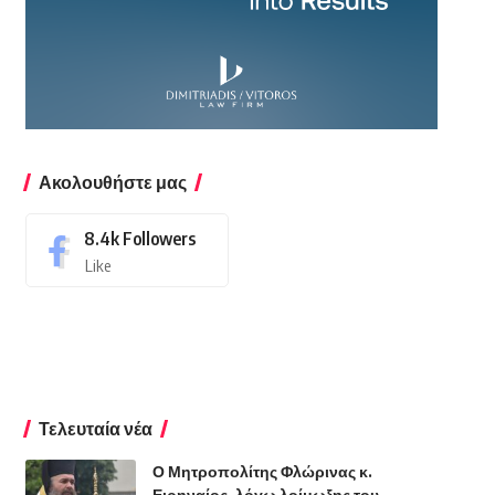
Ακολουθήστε μας
8.4k
Followers
Like
Τελευταία νέα
Ο Μητροπολίτης Φλώρινας κ.
Ειρηναίος, λόγω λοίμωξης του