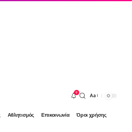
9
Aa
Font
Resizer
ς
Αθλητισμός
Επικοινωνία
Όροι χρήσης