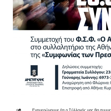
Ενημερώνουμε ότι ο Σύλλογός μας θα συμμετ