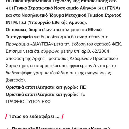
τακτικού προσωπικού Τεχνολογικής Εκπαίδευσης
στο
401 Γενικό Στρατιωτικό Νοσοκομείο Αθηνών (401 ΓΣΝΑ)
και στο Νοσηλευτικό Ίδρυμα Μετοχικού Ταμείου Στρατού
(Ν.Ι.Μ.Τ.Σ.) (Υπουργείο Εθνικής Άμυνας).
Οι πίνακες διοριστέων
απεστάλησαν στο
Εθνικό
Τυπογραφείο
για δημοσίευση και θα αναρτηθούν στο
Πρόγραμμα «ΔΙΑΥΓΕΙΑ» μετά την έκδοση του σχετικού ΦΕΚ.
Επισημαίνεται ότι, σύμφωνα με την υπ’ αριθ. 62/2004
απόφαση της Αρχής Προστασίας Δεδομένων Προσωπικού
Χαρακτήρα, οι απορριπτέοι υποψήφιοι εμφανίζονται με το
δωδεκαψήφιο γραμμωτό κώδικα οπτικής αναγνώσεως
(barcode).
Οριστικά αποτελέσματα κατηγορίας ΠΕ
Οριστικά αποτελέσματα κατηγορίας ΤΕ
ΓΡΑΦΕΙΟ ΤΥΠΟΥ ΕΚΦ
Ίσως να ενδιαφέρει ...
Προκήρυξη Εξετάσεων για τη λήψη του Κρατικού