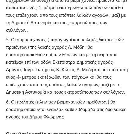
αρχόμενων σε συνέχεια από τα βιομηχανικά προϊόντα και με
απόσταση ενός -1- μέτρου εκατέρωθεν των πάγκων και θα
τους επιδειχτούν από τους επόπτες λαϊκών αγορών , μαζί με
τη Δημοτική Αστυνομία και τους εκπροσώπους των
συλλόγων.
Οι συμμετέχοντες (παραγωγοί και πωλητές διατροφικών
προϊόντων) της λαϊκής αγοράς Λ. Μόδη , θα
δραστηριοποιηθούν επί των θέσεων και με τη σειρά που
κατείχαν επί των οδών Σκέπαστρα Δημοτικής αγοράς,
Αμύντα, Ταγμ. Σωτηρίου, Κ. Κώττα, Λ. Μόδη και με απόσταση
ενός -1- μέτρου εκατέρωθεν των πάγκων και θα τους
επιδειχτούν από τους επόπτες λαϊκών αγορών, μαζί με τη
Δημοτική Αστυνομία και τους εκπροσώπους των συλλόγων.
Οι πωλητές (πλην των βιομηχανικών προϊόντων) θα
δραστηριοποιούνται εναλλάξ κάθε εβδομάδα στις δύο λαϊκές
αγορές του Δήμου Φλώρινας
Οι πωλητές οφείλουν να τηρήσουν τους παρακάτω