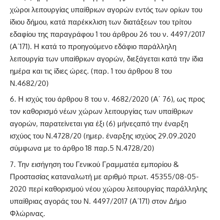
χώροι λειτουργίας υπαίθριων αγορών εντός των ορίων του
ίδιου δήμου, κατά παρέκκλιση των διατάξεων του
τρίτου
εδαφίου της παραγράφου 1 του άρθρου 26 του ν. 4497/2017
(Α΄171)
. Η κατά το προηγούμενο εδάφιο παράλληλη
λειτουργία των υπαίθριων αγορών, διεξάγεται κατά την ίδια
ημέρα και τις ίδιες ώρες. (
παρ. 1 του άρθρου 8 του
Ν.4682/20
)
Η ισχύς του άρθρου 8 του ν. 4682/2020 (Α΄ 76), ως προς
τον καθορισμό νέων χώρων λειτουργίας των υπαίθριων
αγορών, παρατείνεται για έξι (6) μήνεςαπό την έναρξη
ισχύος του Ν.4728/20 (ημερ. έναρξης ισχύος 29.09.2020
σύμφωνα με το
άρθρο 18 παρ.5 Ν.4728/20
)
Την εισήγηση του Γενικού Γραμματέα εμπορίου &
Προστασίας καταναλωτή με αριθμό πρωτ. 45355/08-05-
2020 περί καθορισμού νέου χώρου λειτουργίας παράλληλης
υπαίθριας αγοράς του Ν. 4497/2017 (Α΄171) στον Δήμο
Φλώρινας.