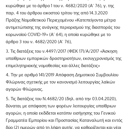
κυρώθηκε με το άρθρο 1 του ν. 4682/2020 (Α’ 76), γ. της
παρ. 4 του άρθρου εικοστού τρίτου της από 14.3.2020
Πράξης Νομοθετικού Περιεχομένου «Κατεπείγοντα μέτρα
αντιμετώπισης της ανάγκης περιορισμού της διασποράς του
κορωνοϊού COVID-19» (Α’ 64), η οποία κυρώθηκε με το
άρθρο 3 του ν. 4682/2020 (Α’ 76),
Τις διατάξεις του ν.4497/2017 (ΦΕΚ 171/Α/2017 «Άσκηση
υπαίθριων εμπορικών δραστηριοτήτων, εκσυγχρονισμός της
επιμελητηριακής νομοθεσίας και άλλες διατάξεις»
Την με αριθμό 141/2019 Απόφαση Δημοτικού Συμβουλίου
Φλώρινας σχετικής με τον κανονισμό λειτουργίας λαϊκών
αγορών Φλώρινας.
Τις διατάξεις του Ν.4682/20 (δηλ. από την 03.04.2020),
δύναται, με απόφαση των φορέων λειτουργίας υπαίθριων
αγορών, η οποία εκδίδεται κατόπιν εισήγησης του Γενικού
Γραμματέα Εμπορίου και Προστασίας Καταναλωτή και εντός
δύο (2) ημερών από τη λήψη αυτής, να καθορίζονται και νέοι