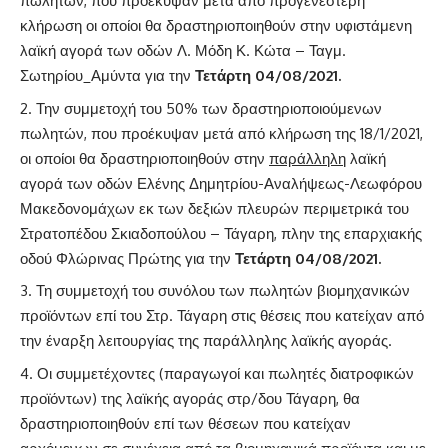
πωλητών, που προέκυψαν μετά από προγενέστερη
κλήρωση οι οποίοι θα δραστηριοποιηθούν στην υφιστάμενη
λαϊκή αγορά των οδών Λ. Μόδη Κ. Κώτα – Ταγμ.
Σωτηρίου_Αμύντα για την
Τετάρτη 04/08/2021.
Την συμμετοχή του 50% των δραστηριοποιούμενων
πωλητών, που προέκυψαν μετά από κλήρωση της 18/1/2021,
οι οποίοι θα δραστηριοποιηθούν στην
παράλληλη
λαϊκή
αγορά των οδών Ελένης Δημητρίου-Αναλήψεως-Λεωφόρου
Μακεδονομάχων εκ των δεξιών πλευρών περιμετρικά του
Στρατοπέδου Σκιαδοπούλου – Τάγαρη, πλην της επαρχιακής
οδού Φλώρινας Πρώτης για την
Τετάρτη 04/08/2021.
Τη συμμετοχή του συνόλου των πωλητών βιομηχανικών
προϊόντων επί του Στρ. Τάγαρη στις θέσεις που κατείχαν από
την έναρξη λειτουργίας της παράλληλης λαϊκής αγοράς.
Οι συμμετέχοντες (παραγωγοί και πωλητές διατροφικών
προϊόντων) της λαϊκής αγοράς στρ/δου Τάγαρη, θα
δραστηριοποιηθούν επί των θέσεων που κατείχαν