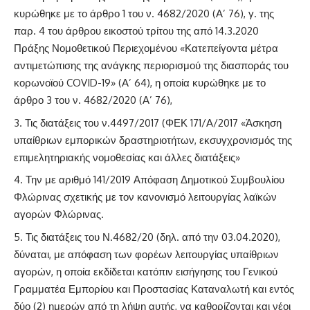
κυρώθηκε με το άρθρο 1 του ν. 4682/2020 (Α’ 76), γ. της
παρ. 4 του άρθρου εικοστού τρίτου της από 14.3.2020
Πράξης Νομοθετικού Περιεχομένου «Κατεπείγοντα μέτρα
αντιμετώπισης της ανάγκης περιορισμού της διασποράς του
κορωνοϊού COVID-19» (Α’ 64), η οποία κυρώθηκε με το
άρθρο 3 του ν. 4682/2020 (Α’ 76),
Τις διατάξεις του ν.4497/2017 (ΦΕΚ 171/Α/2017 «Άσκηση
υπαίθριων εμπορικών δραστηριοτήτων, εκσυγχρονισμός της
επιμελητηριακής νομοθεσίας και άλλες διατάξεις»
Την με αριθμό 141/2019 Απόφαση Δημοτικού Συμβουλίου
Φλώρινας σχετικής με τον κανονισμό λειτουργίας λαϊκών
αγορών Φλώρινας.
Τις διατάξεις του Ν.4682/20 (δηλ. από την 03.04.2020),
δύναται, με απόφαση των φορέων λειτουργίας υπαίθριων
αγορών, η οποία εκδίδεται κατόπιν εισήγησης του Γενικού
Γραμματέα Εμπορίου και Προστασίας Καταναλωτή και εντός
δύο (2) ημερών από τη λήψη αυτής, να καθορίζονται και νέοι