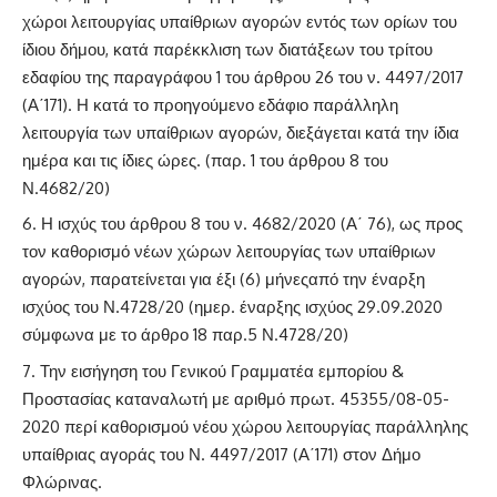
χώροι λειτουργίας υπαίθριων αγορών εντός των ορίων του
ίδιου δήμου, κατά παρέκκλιση των διατάξεων του
τρίτου
εδαφίου της παραγράφου 1 του άρθρου 26 του ν. 4497/2017
(Α΄171)
. Η κατά το προηγούμενο εδάφιο παράλληλη
λειτουργία των υπαίθριων αγορών, διεξάγεται κατά την ίδια
ημέρα και τις ίδιες ώρες. (
παρ. 1 του άρθρου 8 του
Ν.4682/20
)
Η ισχύς του άρθρου 8 του ν. 4682/2020 (Α΄ 76), ως προς
τον καθορισμό νέων χώρων λειτουργίας των υπαίθριων
αγορών, παρατείνεται για έξι (6) μήνεςαπό την έναρξη
ισχύος του Ν.4728/20 (ημερ. έναρξης ισχύος 29.09.2020
σύμφωνα με το
άρθρο 18 παρ.5 Ν.4728/20
)
Την εισήγηση του Γενικού Γραμματέα εμπορίου &
Προστασίας καταναλωτή με αριθμό πρωτ. 45355/08-05-
2020 περί καθορισμού νέου χώρου λειτουργίας παράλληλης
υπαίθριας αγοράς του Ν. 4497/2017 (Α΄171) στον Δήμο
Φλώρινας.