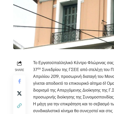
Το Εργατοϋπαλληλικό Κέντρο Φλώρινας σας γ
ου
37
Συνεδρίου της ΓΣΕΕ από στελέχη του ΠΑ
SHARE
Απριλίου 2019, προσωρινή διαταγή του Μον
γίνεται αποδεκτό το επικουρικό αίτημα 61 Ο
διορισμό της Απερχόμενης Διοίκησης της Γ.Σ.
προσωρινής διοίκησης της Συνομοσπονδίας
Η μάχη για την επικράτηση και το σεβασμό 
συνδικαλιστικό κίνημα θα συνεχιστεί και στι