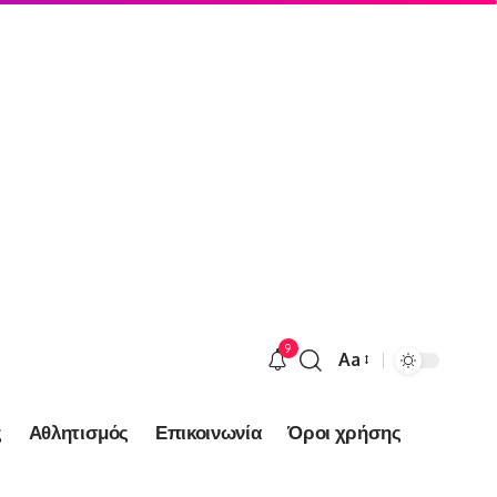
9
Aa
Font
Resizer
ς
Αθλητισμός
Επικοινωνία
Όροι χρήσης