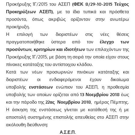
Προκήρυξης 1Γ/2015 του ΑΣΕΠ
(
ΦΕΚ 8/29-10-2015 Τεύχος
Προκηρύξεων ΑΣΕΠ
)
, με τα ίδια τυπικά και πρόσθετα
προσόντα, όπως ακριβώς ορίζονταν στην ανωτέρω
προκήρυξη.
Η επιλογή των διοριστέων στις νέες θέσεις
πραγματοποιήθηκε ύστερα από τον
έλεγχο των
προσόντων, κριτηρίων και ιδιοτήτων
των επιλαχόντων της
Προκήρυξης 1Γ/2015, με βάση τη σειρά την οποία είχαν στους
πίνακες κατάταξης του αντίστοιχου κλάδου.
Κατά των νέων προσωρινών πινάκων κατάταξης και
διοριστέων οι ενδιαφερόμενοι έχουν δικαίωμα
υποβολής
ενστάσεων
ενώπιον του ΑΣΕΠ, η προθεσμία
υποβολής των οποίων ορίζεται από
13 Νοεμβρίου 2018
έως
και την πάροδο της
22ας Νοεμβρίου 2018
, ημέρας Πέμπτης.
Η άσκηση της ενστάσεως γίνεται με κατάθεσή της ή με
αποστολή συστημένης επιστολής απευθείας στο ΑΣΕΠ στην
ακόλουθη διεύθυνση:
Α.Σ.Ε.Π.