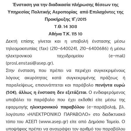
Ένσταση για την διαδικασία πλήρωσης θέσεων της
Υπηρεσίας Πολιτικής Αεροπορίας από Επιλαχόντες της
Προκήρυξης 1Γ/2015
T.Θ. 14 308
Αθήνα Τ.Κ. 115 10
Δεκτή επίσης γίνεται και η υποβολή ένστασης μέσω
τηλεομοιοτυπίας (fax) (210−6400241, 210−6400686) ή μέσω
ηλεκτρονικού ταχυδρομείου (e−mail)
(prosl.enstasi@asep.gr).
Στην ένσταση, που πρέπει να περιέχει συγκεκριμένους
λόγους ακυρότητας κατά συγκεκριμένης πράξεως ή
παραλείψεως, επισυνάπτεται και παράβολο
πενήντα ευρώ
(50€)
,
άλλως η ένσταση δεν εξετάζεται.
Ο ενδιαφερόμενος
υποβάλει το παράβολο που έχει εκδοθεί είτε μέσω της
εφαρμογής
ηλεκτρονικού παραβόλου
(e−παράβολο
),
βλ.
λογότυπο «ΗΛΕΚΤΡΟΝΙΚΟ ΠΑΡΑΒΟΛΟ» στο διαδικτυακό
τόπο του ΑΣΕΠ (www.asep.gr) είτε από Δημόσιο Ταμείο. Ο
υποψήφιος πρέπει να αναγράψει τον αριθμό του παραβόλου