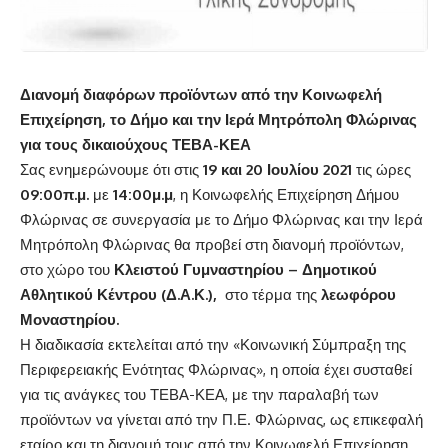
Διανομή διαφόρων προϊόντων από την Κοινωφελή
Επιχείρηση, το Δήμο και την Ιερά Μητρόπολη Φλώρινας
για τους δικαιούχους ΤΕΒΑ-ΚΕΑ
Σας ενημερώνουμε ότι στις
19 και 20 Ιουλίου 2021
τις ώρες
09:00π.μ.
με
14:00μ.μ
, η Κοινωφελής Επιχείρηση Δήμου
Φλώρινας σε συνεργασία με το Δήμο Φλώρινας και την Ιερά
Μητρόπολη Φλώρινας θα προβεί στη διανομή προϊόντων,
στο χώρο του
Κλειστού Γυμναστηρίου –
Δημοτικού
Αθλητικού Κέντρου (Δ.Α.Κ.),
στο τέρμα της
λεωφόρου
Μοναστηρίου.
Η διαδικασία εκτελείται από την «Κοινωνική Σύμπραξη της
Περιφερειακής Ενότητας Φλώρινας», η οποία έχει συσταθεί
για τις ανάγκες του ΤΕΒΑ-ΚΕΑ, με την παραλαβή των
προϊόντων να γίνεται από την Π.Ε. Φλώρινας, ως επικεφαλή
εταίρο και τη διανομή τους από την Κοινωφελή Επιχείρηση