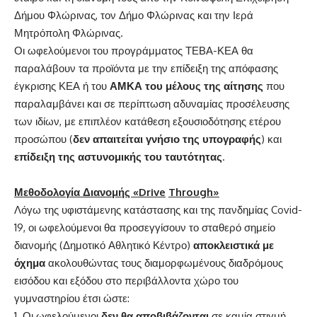
Δήμου Φλώρινας, τον Δήμο Φλώρινας και την Ιερά
Μητρόπολη Φλώρινας.
Οι ωφελούμενοι του προγράμματος ΤΕΒΑ-ΚΕΑ θα
παραλάβουν τα προϊόντα με την επίδειξη της απόφασης
έγκρισης ΚΕΑ ή του
ΑΜΚΑ του μέλους της αίτησης
που
παραλαμβάνει και σε περίπτωση αδυναμίας προσέλευσης
των ιδίων, με επιπλέον κατάθεση εξουσιοδότησης ετέρου
προσώπου (
δεν απαιτείται γνήσιο της υπογραφής
) και
επίδειξη της αστυνομικής του ταυτότητας
.
Μεθοδολογία Διανομής «
Drive
Through
»
Λόγω της υφιστάμενης κατάστασης και της πανδημίας Covid-
19, οι ωφελούμενοι θα προσεγγίσουν το σταθερό σημείο
διανομής (Δημοτικό Αθλητικό Κέντρο)
αποκλειστικά με
όχημα
ακολουθώντας τους διαμορφωμένους διαδρόμους
εισόδου και εξόδου στο περιβάλλοντα χώρο του
γυμναστηρίου έτσι ώστε:
Οι ωφελούμενοι
δεν θα αποβιβάζονται
σε καμία στιγμή