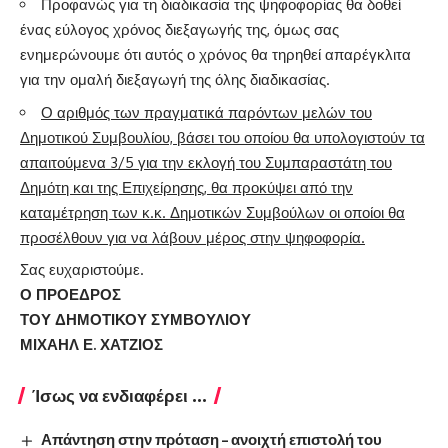
Προφανώς για τη διαδικασία της ψηφοφορίας θα δοθεί
ένας εύλογος χρόνος διεξαγωγής της, όμως σας
ενημερώνουμε ότι αυτός ο χρόνος θα τηρηθεί απαρέγκλιτα
για την ομαλή διεξαγωγή της όλης διαδικασίας.
Ο αριθμός των πραγματικά παρόντων μελών του
Δημοτικού Συμβουλίου, βάσει του οποίου θα υπολογιστούν τα
απαιτούμενα 3/5 για την εκλογή του Συμπαραστάτη του
Δημότη και της Επιχείρησης, θα προκύψει από την
καταμέτρηση των κ.κ. Δημοτικών Συμβούλων οι οποίοι θα
προσέλθουν για να λάβουν μέρος στην ψηφοφορία.
Σας ευχαριστούμε.
Ο ΠΡΟΕΔΡΟΣ
ΤΟΥ ΔΗΜΟΤΙΚΟΥ ΣΥΜΒΟΥΛΙΟΥ
ΜΙΧΑΗΛ Ε. ΧΑΤΖΙΟΣ
Ίσως να ενδιαφέρει ...
Απάντηση στην πρόταση – ανοιχτή επιστολή του