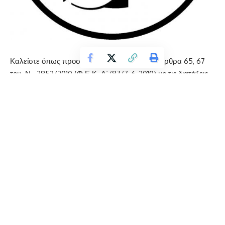
Καλείστε όπως προσέλθετε, σύμφωνα με τα άρθρα 65, 67
του Ν. 3852/2010 (Φ.Ε.Κ. Α΄/87/7-6-2010) με τις διατάξεις
του οποίου τροποποιούνται – αντικαθίστανται και
διαφοροποιούνται ορισμένες διατάξεις του Κώδικα Δήμων και
Κοινοτήτων (Ν. 3463/2006, Φ.Ε.Κ. Α΄/114/2006) ο οποίος
εξακολουθεί να ισχύει, όπως αυτά τροποποιήθηκαν με τα
άρθρα 72 και 74 του Ν. 4555/2018 (Φ.Ε.Κ. Α΄/133/19-07-
2018) και την με αριθμό 488/35496/25-04-2023εγκύκλιο του
ΥΠ.ΕΣ.,
στην αίθουσα Συνεδριάσεων του Δημοτικού
Συμβουλίου Φλώρινας (αίθουσα Πολλαπλών Χρήσεων του
Δήμου Φλώρινας ΑΔΣ 66/2020)
στην Τακτική «μεικτή» (δια
ζώσης και ταυτόχρονα με τηλεδιάσκεψη) συνεδρίαση του
Continue Reading
Δημοτικού Συμβουλίου Φλώρινας που θα γίνει
στις
13Νοεμβρίου 2023, ημέρα Δευτέρα και ώρα 15:00΄ μ.μ.
,