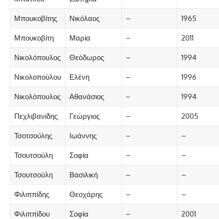
Μπουκοβίτης
Νικόλαος
–
1965
Μπουκοβίτη
Μαρία
–
2011
Νικολόπουλος
Θεόδωρος
–
1994
Νικολοπούλου
Ελένη
–
1996
Νικολόπουλος
Αθανάσιος
–
1994
Πεχλιβανίδης
Γεώργιος
–
2005
Τσοτσούλης
Ιωάννης
–
–
Τσουτσούλη
Σοφία
–
–
Τσουτσούλη
Βασιλική
–
–
Φιλιππίδης
Θεοχάρης
–
–
Φιλιππίδου
Σοφία
–
2001