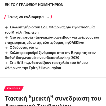
ΕΚ ΤΟΥ ΓΡΑΦΕΙΟΥ ΚΟΙΜΗΤΗΡΙΩΝ
Ίσως να ενδιαφέρει ...
Συλλυπητήριο του ΣΔΕ Φλώρινας για την αποδημία
του Μιχάλη Τυρπένη
Νέα υπηρεσία «ψηφιακών ραντεβού» για ανέργους και
επιχειρήσεις μέσω της πλατφόρμας myOAEDlive
Οδεύοντας νότια
Kαλύτερο ερυθρό ξινόμαυρο απο την Βεγορίτις στον
διεθνή διαγωνισμό οίνου Θεσσαλονίκης 2020
Στις 9:15 π.μ. θα ανοίξουν τα σχολεία του Δήμου
Φλώρινας την Τρίτη 21 Ιανουαρίου
ΚΟΙΝΩΝΊΑ
Τακτική “μεικτή” συνεδρίαση του
Δημοτικού Συμβουλίου