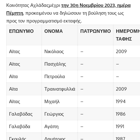
Κοινότητας Αχλάδαςμέχρι
την 30η Νοεμβρίου 2023, ημέρα
Πέμπτη
, προκειμένου να δηλώσουν τη βούληση τους ως
προς τον προγραμματισμό εκταφής.
ΕΠΩΝΥΜΟ
ΟΝΟΜΑ
ΠΑΤΡΩΝΥΜΟ
ΗΜΕΡΟΜΗ
ΤΑΦΗΣ
Αϊτας
Νικόλαος
–
2009
Αϊτας
Πασχάλης
–
–
Αϊτα
Πετρούλα
–
–
Αϊτα
Τραινατφυλλιά
–
2009
Αϊτας
Μιχαήλ
–
1994
Γαλαβόδας
Γεώργιος
–
1986
Γαλαβόδα
Αγάπη
–
1991
Γκουλής
Δημήτριος
–
1987