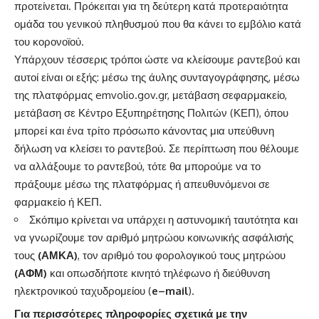
προτείνεται. Πρόκειται για τη δεύτερη κατά προτεραιότητα
ομάδα του γενικού πληθυσμού που θα κάνει το εμβόλιο κατά
του κορονοϊού.
Υπάρχουν τέσσερις τρόποι ώστε να κλείσουμε ραντεβού και
αυτοί είναι οι εξής: μέσω της άυλης συνταγογράφησης, μέσω
της πλατφόρμας emvolio.gov.gr, μετάβαση σεφαρμακείο,
μετάβαση σε Κέντρο Εξυπηρέτησης Πολιτών (ΚΕΠ), όπου
μπορεί και ένα τρίτο πρόσωπο κάνοντας μια υπεύθυνη
δήλωση να κλείσει το ραντεβού. Σε περίπτωση που θέλουμε
να αλλάξουμε το ραντεβού, τότε θα μπορούμε να το
πράξουμε μέσω της πλατφόρμας ή απευθυνόμενοι σε
φαρμακείο ή ΚΕΠ.
Σκόπιμο κρίνεται να υπάρχει η αστυνομική ταυτότητα και
να γνωρίζουμε τον αριθμό μητρώου κοινωνικής ασφάλισής
τους
(ΑΜΚΑ)
, τον αριθμό του φορολογικού τους μητρώου
(ΑΦΜ)
και οπωσδήποτε κινητό τηλέφωνο ή διεύθυνση
ηλεκτρονικού ταχυδρομείου (
e
–
mail
).
Για περισσότερες πληροφορίες σχετικά με
την