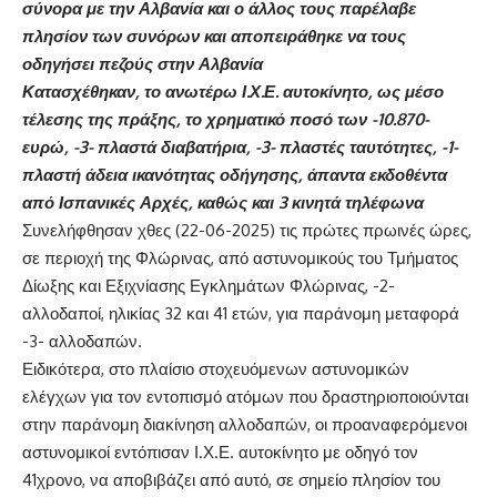
σύνορα με την Αλβανία και ο άλλος τους παρέλαβε
πλησίον των συνόρων και αποπειράθηκε να τους
οδηγήσει πεζούς στην Αλβανία
Κατασχέθηκαν, το ανωτέρω Ι.Χ.Ε. αυτοκίνητο, ως μέσο
τέλεσης της πράξης, το χρηματικό ποσό των -10.870-
ευρώ, -3- πλαστά διαβατήρια, -3- πλαστές ταυτότητες, -1-
πλαστή άδεια ικανότητας οδήγησης, άπαντα εκδοθέντα
από Ισπανικές Αρχές, καθώς και
3 κινητά τηλέφωνα
Συνελήφθησαν χθες (22-06-2025) τις πρώτες πρωινές ώρες,
σε περιοχή της Φλώρινας, από αστυνομικούς του Τμήματος
Δίωξης και Εξιχνίασης Εγκλημάτων Φλώρινας, -2-
αλλοδαποί, ηλικίας 32 και 41 ετών, για παράνομη μεταφορά
-3- αλλοδαπών.
Ειδικότερα, στο πλαίσιο στοχευόμενων αστυνομικών
ελέγχων για τον εντοπισμό ατόμων που δραστηριοποιούνται
στην παράνομη διακίνηση αλλοδαπών, οι προαναφερόμενοι
αστυνομικοί εντόπισαν Ι.Χ.Ε. αυτοκίνητο με οδηγό τον
41χρονο, να αποβιβάζει από αυτό, σε σημείο πλησίον του