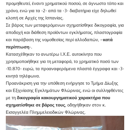
προμηθευτεί, έναντι χρηματικού ποσού, σε άγνωστο τόπο και
χρόνο, ενώ για τα -2- από τα -3- διαβατήρια είχε δηλωθεί
κλοπή σε Αρχές της Ισπανίας.
Σε βάρος των μεταφερόμενων σχηματίσθηκε δικογραφία, για
αποδοχή και διάθεση προϊόντων εγκλήματος, πλαστογραφία
και παράβαση της νομοθεσίας περί αλλοδαπών, –
κατά
περίπτωση
-.
Κατασχέθηκαν το ανωτέρω Ι.Χ.Ε. αυτοκίνητο που
χρησιμοποιήθηκε για τη μεταφορά, το χρηματικό ποσό των
-10.870- ευρώ, τα προαναφερόμενα πλαστά έγγραφα και -3-
κινητά τηλέφωνα.
Προανάκριση για την υπόθεση ενήργησε το Τμήμα Δίωξης
και Εξιχνίασης Εγκλημάτων Φλώρινας, ενώ οι συλληφθέντες
με τη
δικογραφία κακουργηματικού χαρακτήρα που
σχηματίσθηκε σε βάρος τους
, οδηγήθηκαν στoν κ.
Εισαγγελέα Πλημμελειοδικών Φλώρινας.