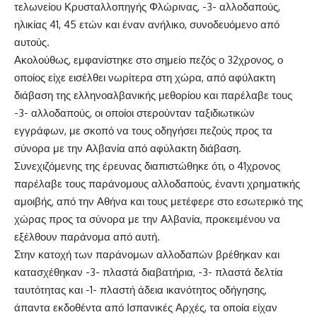
τελωνείου Κρυσταλλοπηγής Φλώρινας, -3- αλλοδαπούς,
ηλικίας 41, 45 ετών και έναν ανήλικο, συνοδευόμενο από
αυτούς.
Ακολούθως, εμφανίστηκε στο σημείο πεζός ο 32χρονος, ο
οποίος είχε εισέλθει νωρίτερα στη χώρα, από αφύλακτη
διάβαση της ελληνοαλβανικής μεθορίου και παρέλαβε τους
-3- αλλοδαπούς, οι οποίοι στερούνταν ταξιδιωτικών
εγγράφων, με σκοπό να τους οδηγήσει πεζούς προς τα
σύνορα με την Αλβανία από αφύλακτη διάβαση.
Συνεχιζόμενης της έρευνας διαπιστώθηκε ότι, ο 41χρονος
παρέλαβε τους παράνομους αλλοδαπούς, έναντι χρηματικής
αμοιβής, από την Αθήνα και τους μετέφερε στο εσωτερικό της
χώρας προς τα σύνορα με την Αλβανία, προκειμένου να
εξέλθουν παράνομα από αυτή.
Στην κατοχή των παράνομων αλλοδαπών βρέθηκαν και
κατασχέθηκαν -3- πλαστά διαβατήρια, -3- πλαστά δελτία
ταυτότητας και -1- πλαστή άδεια ικανότητος οδήγησης,
άπαντα εκδοθέντα από Ισπανικές Αρχές, τα οποία είχαν