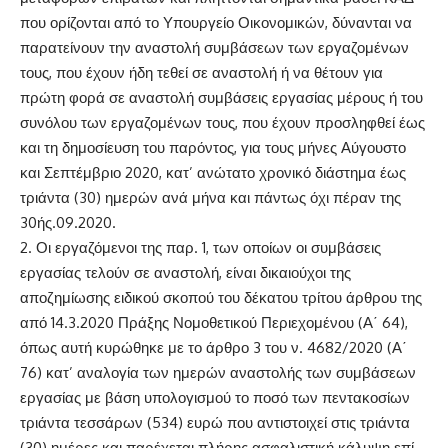
που ορίζονται από το Υπουργείο Οικονομικών, δύνανται να
παρατείνουν την αναστολή συμβάσεων των εργαζομένων
τους, που έχουν ήδη τεθεί σε αναστολή ή να θέτουν για
πρώτη φορά σε αναστολή συμβάσεις εργασίας μέρους ή του
συνόλου των εργαζομένων τους, που έχουν προσληφθεί έως
και τη δημοσίευση του παρόντος, για τους μήνες Αύγουστο
και Σεπτέμβριο 2020, κατ’ ανώτατο χρονικό διάστημα έως
τριάντα (30) ημερών ανά μήνα και πάντως όχι πέραν της
30ής.09.2020.
2. Οι εργαζόμενοι της παρ. 1, των οποίων οι συμβάσεις
εργασίας τελούν σε αναστολή, είναι δικαιούχοι της
αποζημίωσης ειδικού σκοπού του δέκατου τρίτου άρθρου της
από 14.3.2020 Πράξης Νομοθετικού Περιεχομένου (Α΄ 64),
όπως αυτή κυρώθηκε με το άρθρο 3 του ν. 4682/2020 (Α΄
76) κατ’ αναλογία των ημερών αναστολής των συμβάσεων
εργασίας με βάση υπολογισμού το ποσό των πεντακοσίων
τριάντα τεσσάρων (534) ευρώ που αντιστοιχεί στις τριάντα
(30) ημέρες και παρέχεται πλήρης ασφαλιστική κάλυψη επί