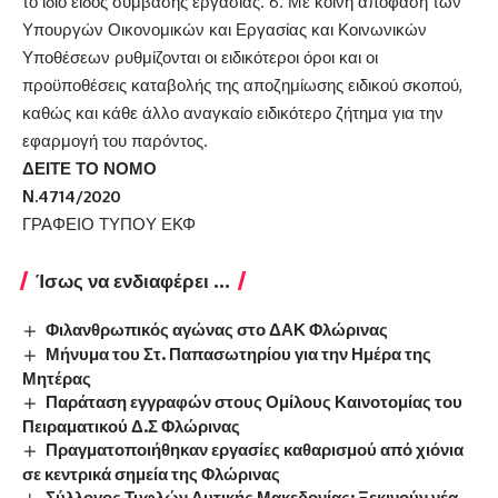
το ίδιο είδος σύμβασης εργασίας. 6. Με κοινή απόφαση των
Υπουργών Οικονομικών και Εργασίας και Κοινωνικών
Υποθέσεων ρυθμίζονται οι ειδικότεροι όροι και οι
προϋποθέσεις καταβολής της αποζημίωσης ειδικού σκοπού,
καθώς και κάθε άλλο αναγκαίο ειδικότερο ζήτημα για την
εφαρμογή του παρόντος.
ΔΕΙΤΕ ΤΟ ΝΟΜΟ
Ν.4714/2020
ΓΡΑΦΕΙΟ ΤΥΠΟΥ ΕΚΦ
Ίσως να ενδιαφέρει ...
Φιλανθρωπικός αγώνας στο ΔΑΚ Φλώρινας
Μήνυμα του Στ. Παπασωτηρίου για την Ημέρα της
Μητέρας
Παράταση εγγραφών στους Ομίλους Καινοτομίας του
Πειραματικού Δ.Σ Φλώρινας
Πραγματοποιήθηκαν εργασίες καθαρισμού από χιόνια
σε κεντρικά σημεία της Φλώρινας
Σύλλογος Τυφλών Δυτικής Μακεδονίας: Ξεκινούν νέα