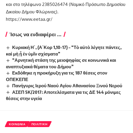
και στο τηλέφωνο 2385026474 (Νομικό Πρόσωπο Δημοσίου
Δικαίου Δήμου Φλώρινας).
https://www.eetaa.gr/
Ίσως να ενδιαφέρει ...
Κυριακή Η΄, (Α΄Κορ 1,10-17) – “Τὸ αὐτὸ λέγητε πάντες,
καὶ μὴ ᾖ ἐν ὑμῖν σχίσματα”
“Αρνητική στάση της μειοψηφίας σε κοινωνικά και
αναπτυξιακά θέματα του Δήμου”
Εκδόθηκε η προκήρυξη για τις 187 θέσεις στον
ΟΠΕΚΕΠΕ
Πανήγυρις Ιερού Ναού Αγίου Αθανασίου Ξινού Νερού
ΑΣΕΠ 5Κ/2017: Αποτελέσματα για τις ΔΕ 144 μόνιμες
θέσεις στην υγεία
ΚΟΙΝΩΝΊΑ
ΠΟΛΙΤΙΚΉ