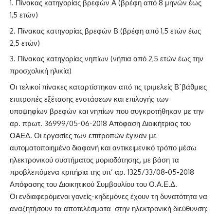
Πίνακας κατηγορίας βρεφών Α (βρέφη από 8 μηνών έως
1,5 ετών)
Πίνακας κατηγορίας βρεφών Β (βρέφη από 1,5 ετών έως
2,5 ετών)
Πίνακας κατηγορίας νηπίων (νήπια από 2,5 ετών έως την
προσχολική ηλικία)
Οι τελικοί πίνακες καταρτίστηκαν από τις τριμελείς Β΄βάθμιες
επιτροπές εξέτασης ενστάσεων και επιλογής των
υποψηφίων βρεφών και νηπίων που συγκροτήθηκαν με την
αρ. πρωτ. 36999/05-06-2018 Απόφαση Διοικήτριας του
ΟΑΕΔ. Οι εργασίες των επιτροπών έγιναν με
αυτοματοποιημένο διαφανή και αντικειμενικό τρόπο μέσω
ηλεκτρονικού συστήματος μοριοδότησης, με βάση τα
προβλεπόμενα κριτήρια της υπ’ αρ. 1325/33/08-05-2018
Απόφασης του Διοικητικού Συμβουλίου του Ο.Α.Ε.Δ.
Οι ενδιαφερόμενοι γονείς-κηδεμόνες έχουν τη δυνατότητα να
αναζητήσουν τα αποτελέσματα στην ηλεκτρονική διεύθυνση: