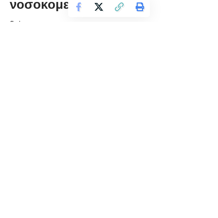
νοσοκομείου φλώρινας
florinapress.gr
Παρασκευή 5 Ιουνίου, 2026 15:19
Θα ήθελα να ευχαριστήσω το ιατρικό και νοσηλευτικό