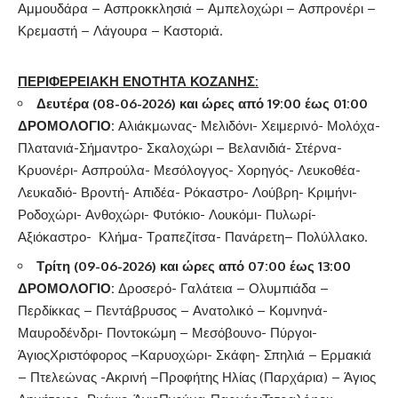
Αμμουδάρα – Ασπροκκλησιά – Αμπελοχώρι – Ασπρονέρι –
Κρεμαστή – Λάγουρα – Καστοριά.
ΠΕΡΙΦΕΡΕΙΑΚΗ ΕΝΟΤΗΤΑ ΚΟΖΑΝΗΣ:
Δευτέρα (08-06-2026) και ώρες από 19:00 έως 01:00
ΔΡΟΜΟΛΟΓΙΟ:
Αλιάκμωνας- Μελιδόνι- Χειμερινό- Μολόχα-
Πλατανιά-Σήμαντρο- Σκαλοχώρι – Βελανιδιά- Στέρνα-
Κρυονέρι- Ασπρούλα- Μεσόλογγος- Χορηγός- Λευκοθέα-
Λευκαδιό- Βροντή- Απιδέα- Ρόκαστρο- Λούβρη- Κριμήνι-
Ροδοχώρι- Ανθοχώρι- Φυτόκιο- Λουκόμι- Πυλωρί-
Αξιόκαστρο- Κλήμα- Τραπεζίτσα- Πανάρετη– Πολύλλακο.
Τρίτη (09-06-2026) και ώρες από 07:00 έως 13:00
ΔΡΟΜΟΛΟΓΙΟ:
Δροσερό- Γαλάτεια – Ολυμπιάδα –
Περδίκκας – Πεντάβρυσος – Ανατολικό – Κομνηνά-
Μαυροδένδρι- Ποντοκώμη – Μεσόβουνο- Πύργοι-
ΆγιοςΧριστόφορος –Καρυοχώρι- Σκάφη- Σπηλιά – Ερμακιά
– Πτελεώνας -Ακρινή –Προφήτης Ηλίας (Παρχάρια) – Άγιος