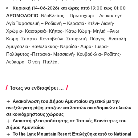
K
υριακή (14-06-2026) και ώρες από 19:00 έως 01:00
ΔΡΟΜΟΛΟΓΙΟ:
ΝέοΚλείτος – Πρωτοχώρι – Λευκοπηγή-
ΑγίαΠαρασκευή – Ροδιανή – Κερασιά- Κτένι- Αιανή-
Χρώμιο- Καισαρειά- Κήπος- Κάτω Κώμη- Μηλιά –Άνω
Κώμη- Σπάρτο- Κοντοβούνι- Σταυρωτή- Πύργος- Ανατολή-
Αμυγδαλιά- Βαθύλακκος- Νεραΐδα- Αύρα- Ίμερα-
Πολύφυτος -Πετρανά- Μεσσιανή- Κουβούκλια- Ροδίτης-
Λεύκαρα- Οινόη- Πτελέα.
Ίσως να ενδιαφέρει ...
Ανακοίνωση του Δήμου Αμυνταίου σχετικά με την
ανεξέλεγκτη ρίψη μπαζών και λοιπών οικοδομικών υλικών
σε κοινόχρηστους χώρους
Διακοπή ηλεκτροδότησης σε Τοπικές Κοινότητες του
Δήμου Αμυνταίου
Το the Lynx Mountain Resort Επιλέχθηκε από το National