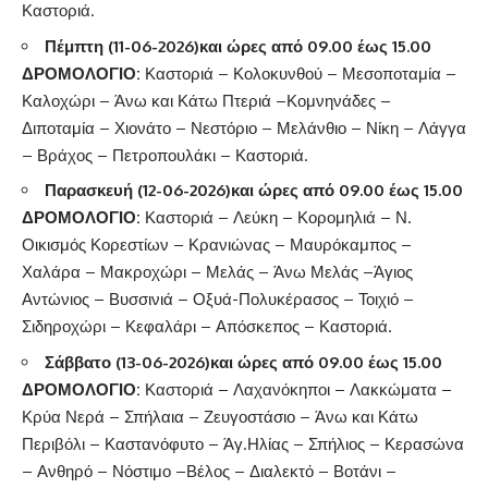
Καστοριά.
Πέμπτη
(11-06-2026)και ώρες από 09.00 έως 15.00
ΔΡΟΜΟΛΟΓΙΟ:
Καστοριά – Κολοκυνθού – Μεσοποταμία –
Καλοχώρι – Άνω και Κάτω Πτεριά –Κομνηνάδες –
Διποταμία – Χιονάτο – Νεστόριο – Μελάνθιο – Νίκη – Λάγγα
– Βράχος – Πετροπουλάκι – Καστοριά.
Παρασκευή (12-06-2026)και ώρες από 09.00 έως 15.00
ΔΡΟΜΟΛΟΓΙΟ:
Καστοριά – Λεύκη – Κορομηλιά – Ν.
Οικισμός Κορεστίων – Κρανιώνας – Μαυρόκαμπος –
Χαλάρα – Μακροχώρι – Μελάς – Άνω Μελάς –Άγιος
Αντώνιος – Βυσσινιά – Οξυά-Πολυκέρασος – Τοιχιό –
Σιδηροχώρι – Κεφαλάρι – Απόσκεπος – Καστοριά.
Σάββατο (13-06-2026)και ώρες από 09.00 έως 15.00
ΔΡΟΜΟΛΟΓΙΟ:
Καστοριά – Λαχανόκηποι – Λακκώματα –
Κρύα Νερά – Σπήλαια – Ζευγοστάσιο – Άνω και Κάτω
Περιβόλι – Καστανόφυτο – Άγ.Ηλίας – Σπήλιος – Κερασώνα
– Ανθηρό – Νόστιμο –Βέλος – Διαλεκτό – Βοτάνι –