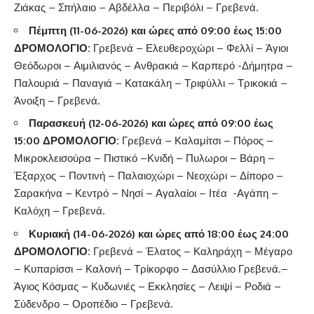
Ζιάκας – Σπήλαιο – Αβδέλλα – Περιβόλι – Γρεβενά.
Πέμπτη (11-06-2026) και ώρες από 09:00 έως 15:00
ΔΡΟΜΟΛΟΓΙΟ:
Γρεβενά – Ελευθεροχώρι – Φελλί – Άγιοι
Θεόδωροι – Αιμιλιανός – Ανθρακιά – Καρπερό -Δήμητρα –
Παλουριά – Παναγιά – Κατακάλη – Τριφύλλι – Τρικοκιά –
Άνοιξη – Γρεβενά.
Παρασκευή (12-06-2026) και ώρες από 09:00 έως
15:00 ΔΡΟΜΟΛΟΓΙΟ:
Γρεβενά – Καλαμίτσι – Πόρος –
Μικροκλεισούρα – Πιστικό –Κνιδή – Πυλωροι – Βάρη –
Έξαρχος – Ποντινή – Παλαιοχώρι – Νεοχώρι – Δίπορο –
Σαρακήνα – Κεντρό – Νησί – Αγαλαίοι – Ιτέα -Αγάπη –
Καλόχη – Γρεβενά.
Κυριακή (14-06-2026) και ώρες από 18:00 έως 24:00
ΔΡΟΜΟΛΟΓΙΟ:
Γρεβενά – Έλατος – Καληράχη – Μέγαρο
– Κυπαρίσσι – Καλονή – Τρίκορφο – Δασύλλιο Γρεβενά.–
Άγιος Κόσμας – Κυδωνιές – Εκκλησίες – Λειψί – Ροδιά –
Σύδενδρο – Οροπέδιο – Γρεβενά.