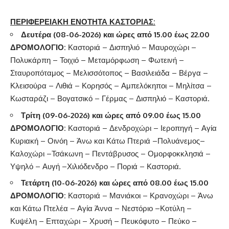
ΠΕΡΙΦΕΡΕΙΑΚΗ ΕΝΟΤΗΤΑ ΚΑΣΤΟΡΙΑΣ:
Δευτέρα (08-06-2026)
και ώρες από 15.00 έως 22.00
ΔΡΟΜΟΛΟΓΙΟ:
Καστοριά – Δισπηλιό – Μαυροχώρι –
Πολυκάρπη – Τοιχιό – Μεταμόρφωση – Φωτεινή –
Σταυροπόταμος – Μελισσότοπος – Βασιλειάδα – Βέργα –
Κλεισούρα – Λιθιά – Κορησός – Αμπελόκηποι – Μηλίτσα –
Κωσταράζι – Βογατσικό – Γέρμας – Δισπηλιό – Καστοριά.
Τρίτη (09-06-2026)
και ώρες από 09.00 έως 15.00
ΔΡΟΜΟΛΟΓΙΟ:
Καστοριά – Δενδροχώρι – Ιεροπηγή – Αγία
Κυριακή – Οινόη – Άνω και Κάτω Πτεριά –Πολυάνεμος–
Καλοχώρι –Τσάκωνη – Πεντάβρυσος – Ομορφοκκλησιά –
Υψηλό – Αυγή –Χιλιόδενδρο – Ποριά – Καστοριά.
Τετάρτη (10
-06-2026) και ώρες από 08.00 έως 15.00
ΔΡΟΜΟΛΟΓΙΟ:
Καστοριά – Μανιάκοι – Κρανοχώρι – Άνω
και Κάτω Πτελέα – Αγία Άννα – Νεστόριο –Κοτύλη –
Κυψέλη – Επταχώρι – Χρυσή – Πευκόφυτο – Πεύκο –