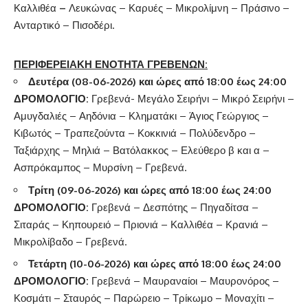
Καλλιθέα
–
Λευκώνας – Καρυές – Μικρολίμνη – Πράσινο –
Ανταρτικό – Πισοδέρι.
ΠΕΡΙΦΕΡΕΙΑΚΗ ΕΝΟΤΗΤΑ ΓΡΕΒΕΝΩΝ:
Δευτέρα (08-06-2026) και ώρες από 18:00 έως 24:00
ΔΡΟΜΟΛΟΓΙΟ:
Γρεβενά- Μεγάλο Σειρήνι – Μικρό Σειρήνι –
Αμυγδαλιές – Αηδόνια – Κληματάκι – Άγιος Γεώργιος –
Κιβωτός – Τραπεζούντα – Κοκκινιά – Πολύδενδρο –
Ταξιάρχης – Μηλιά – Βατόλακκος – Ελεύθερο β και α –
Ασπρόκαμπος – Μυρσίνη – Γρεβενά.
Τρίτη (09-06-2026) και ώρες από 18:00 έως 24:00
ΔΡΟΜΟΛΟΓΙΟ:
Γρεβενά – Δεσπότης – Πηγαδίτσα –
Σιταράς – Κηπουρειό – Πριονιά – Καλλιθέα – Κρανιά –
Μικρολίβαδο – Γρεβενά.
Τετάρτη (10-06-2026) και ώρες από 18:00 έως 24:00
ΔΡΟΜΟΛΟΓΙΟ:
Γρεβενά – Μαυραναίοι – Μαυρονόρος –
Κοσμάτι – Σταυρός – Παρώρειο – Τρίκωμο – Μοναχίτι –