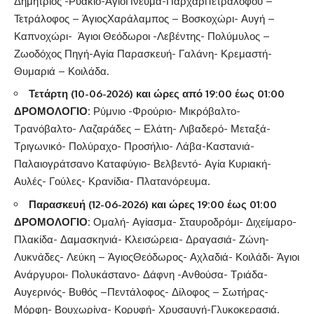
Δημήτριος -Ρυάκιο-ΆγιοΠνεύμα-ΠαρχάριΤετραλόφου –
Τετράλοφος – ΆγιοςΧαράλαμπος – Βοσκοχώρι- Αυγή –
Καπνοχώρι- Άγιοι Θεόδωροι -Λεβέντης- Πολύμυλος –
Ζωοδόχος Πηγή-Αγία Παρασκευή- Γαλάνη- Κρεμαστή-
Θυμαριά – Κοιλάδα.
Τετάρτη (10-06-2026) και ώρες από 19:00 έως 01:00
ΔΡΟΜΟΛΟΓΙΟ:
Ρύμνιο -Φρούριο- Μικρόβαλτο-
Τρανόβαλτο- Λαζαράδες – Ελάτη- Λιβαδερό- Μεταξά-
Τριγωνικό- Πολύραχο- Προσήλιο- Λάβα-Καστανιά-
Παλαιογράτσανο Καταφύγιο- Βελβεντό- Αγία Κυριακή-
Αυλές- Γούλες- Κρανίδια- Πλατανόρευμα.
Παρασκευή (12-06-2026) και ώρες 19:00 έως 01:00
ΔΡΟΜΟΛΟΓΙΟ:
Ομαλή- Αγίασμα- Σταυροδρόμι- Διχείμαρο-
Πλακίδα- Δαμασκηνιά- Κλεισώρεια- Δραγασιά- Ζώνη-
Λυκνάδες- Λεύκη – ΆγιοςΘεόδωρος- Αχλαδιά- Κοιλάδι- Άγιοι
Ανάργυροι- Πολυκάστανο- Δάφνη -Ανθούσα- Τριάδα-
Αυγερινός- Βυθός –Πεντάλοφος- Δίλοφος – Σωτήρας-
Μόρφη- Βουχωρίνα- Κορυφή- Χρυσαυγή-Γλυκοκερασιά.