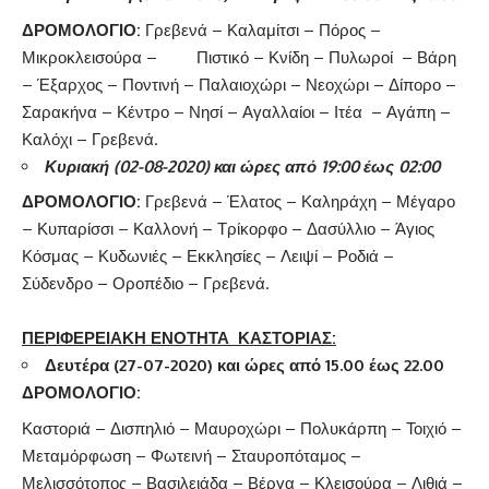
ΔΡΟΜΟΛΟΓΙΟ
:
Γρεβενά – Καλαμίτσι – Πόρος –
Μικροκλεισούρα – Πιστικό – Κνίδη – Πυλωροί – Βάρη
– Έξαρχος – Ποντινή – Παλαιοχώρι – Νεοχώρι – Δίπορο –
Σαρακήνα – Κέντρο – Νησί – Αγαλλαίοι – Ιτέα – Αγάπη –
Καλόχι – Γρεβενά.
Κυριακή (02-08-2020) και ώρες από 19:00 έως 02:00
ΔΡΟΜΟΛΟΓΙΟ:
Γρεβενά – Έλατος – Καληράχη – Μέγαρο
– Κυπαρίσσι – Καλλονή – Τρίκορφο – Δασύλλιο – Άγιος
Κόσμας – Κυδωνιές – Εκκλησίες – Λειψί – Ροδιά –
Σύδενδρο – Οροπέδιο – Γρεβενά.
ΠΕΡΙΦΕΡΕΙΑΚΗ ΕΝΟΤΗΤΑ ΚΑΣΤΟΡΙΑΣ:
Δευτέρα (27-07-2020) και ώρες από 15.00 έως 22.00
ΔΡΟΜΟΛΟΓΙΟ:
Καστοριά – Δισπηλιό – Μαυροχώρι – Πολυκάρπη – Τοιχιό –
Μεταμόρφωση – Φωτεινή – Σταυροπόταμος –
Μελισσότοπος – Βασιλειάδα – Βέργα – Κλεισούρα – Λιθιά –