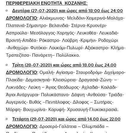
ΠΕΡΙΦΕΡΕΙΑΚΗ ΕΝΟΤΗΤΑ ΚΟΖΑΝΗΣ:
Δευτέρα (27-07-
2020) και ώρες από 18:00 έως 24:00
ΔΡΟΜΟΛΟΓΙΟ
:
Αλιάκμωνας- Μελιδόνι-Χειμερινό-Μολόχα-
Πλατανιά-Σήμαντρο- Βελανιδιά- Στέρνα-Κρυονέρι-
Ασπρούλα- Μεσόλογγος-Χορηγός- Λευκοθέα- Λευκαδιό-
Βροντή-Απιδέα- Ρόκαστρο- Λούβρη -Κριμήνι- Ροδοχώρι
-Ανθοχώρι- Φυτόκιο- Λουκόμι-Πυλωρί- Αξιόκαστρο- Κλήμα-
Τραπεζίτσα- Πανάρετη– Πολύλακκο.
Τρίτη (28-07-2020) και ώρες από 18.00 έως 24.00
ΔΡΟΜΟΛΟΓΙΟ
:
Ομαλή- Αγίασμα- Σταυροδρόμι- Διχείμαρο-
Πλακίδα- Δαμασκηνιά- Κλεισώρεια- Δραγασιά-Ζώνη- –
Λυκνάδες- Λεύκη – Άγιος Θεόδωρος- Αχλαδιά- Κοιλάδι-
Άγιοι Ανάργυροι- Πολυκάστανο- Δάφνη -Ανθούσα- Τριάδα-
Αυγερινός- Βυθός –Πεντάλοφος- Δίλοφος – Σωτήρας-
Μόρφη- Βουχωρίνα- Κορυφή- Χρυσαυγή-Γλυκοκερασιά.
Τετάρτη (29-07-2020) και ώρες από 14.00 έως 22.00
ΔΡΟΜΟΛΟΓΙΟ
:
Δροσερό-Γαλάτεια – Ολυμπιάδα –