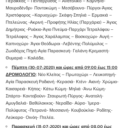
Περδίκκας – Πεντάβρυσος – Ανατολικό – Κομνηνά-
Μαυροδένδρι- Ποντοκώμη – Μεσόβουνο- Πύργοι-Άγιος
Χριστόφορος –Καρυοχώρι- Σκάφη-Σπηλιά – Ερμακιά –
Πτελεώνας -Ακρινή –Προφήτης Ηλίας (Παρχάρια) – Άγιος
Δημήτριος -Ρυάκιο-Άγιο Πνεύμα-Παρχάρι Τετραλόφου –
Τετράλοφος – Άγιος Χαράλαμπος – Βοσκοχώρι- Αυγή –
Καπνοχώρι- Άγιοι Θεόδωροι -Λεβέντης-Πολύμυλος –
Ζωοδόχος Πηγή-Αγία Παρασκευή- Γαλάνη-Κρεμαστή-
Θυμαριά – Κοιλάδα.
Πέμπτη (30-07-2020) και ώρες από 09:00 έως 15:00
ΔΡΟΜΟΛΟΓΙΟ
:
Νέο Κλείτος – Πρωτοχώρι – Λευκοπηγή-
Αγία Παρασκευή Ροδιανή -Κερασιά- Κτένι- Αιανή- Χρώμιο-
Καισαρειά- Κήπος- Κάτω Κώμη- Μηλιά -Άνω Κώμη-
Σπάρτο- Κοντοβούνι- Σταυρωτή-Πύργος- Ανατολή-
Αμυγδαλιά- Βαθύλακκος- Νεραΐδα- Αύρα- Ίμερα-
Πολύφυτος -Πετρανά- Μεσσιανή- Κουβούκλια- Ροδίτης-
Λεύκαρα- Οινόη- Πτελέα.
Παρασκευή (31-07-2020) και ώρες από 08.00 έως