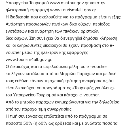
Υπουργείου Τουρισμού www.mintour.gov.gr και στην
ηλεκτρονική εφαρμογή www.tourism4all.gov.gr.
Η διαδικασία που ακολουθείτε για το πρόγραμμα είναι η εξής:
Ανάρτηση προσωρινών πινάκων δικαιούχων, περίοδος
ενστάσεων και ανάρτηση των πινάκων οριστικών
δικαιούχων. Στη συνέχεια θα διενεργηθεί δημόσια κλήρωση
και οι κληρωθέντες δικαιούχοι θα έχουν πρόσβαση στο e-
voucher μέσω της ηλεκτρονικής εφαρμογής
www.tourism4all.gov.gr.
Ο δικαιούχος και τα ωφελούμενα μέλη του e -voucher
επιλέγουν κατάλυμα από το Μητρώο Παρόχων και με δική
τους ευθύνη κάνουν τη σχετική κράτηση αναφέροντας ότι
είναι δικαιούχοι του προγράμματος «Τουρισμός για όλους»
του Υπουργείου Τουρισμού και κάτοχοι e-voucher.
Aπό το μητρώο παρόχων ενημερώνονται για την δηλωθείσα,
από τον πάροχο, τιμή συνεργασίας.
Η τιμή συνεργασίας επιδοτείται από το πρόγραμμα σε
ποσοστό 50% (ή 60% ως ορίζεται) και με ανώτατο ποσό τα