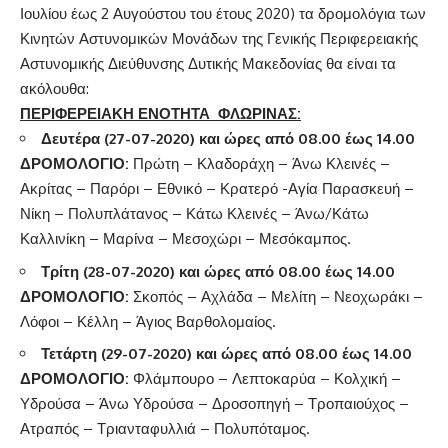
Ιουλίου έως 2 Αυγούστου του έτους 2020) τα δρομολόγια των
Κινητών Αστυνομικών Μονάδων της Γενικής Περιφερειακής
Αστυνομικής Διεύθυνσης Δυτικής Μακεδονίας θα είναι τα
ακόλουθα:
ΠΕΡΙΦΕΡΕΙΑΚΗ ΕΝΟΤΗΤΑ ΦΛΩΡΙΝΑΣ:
Δευτέρα (27-07-2020) και ώρες από 08.00 έως 14.00
ΔΡΟΜΟΛΟΓΙΟ:
Πρώτη – Κλαδοράχη – Άνω Κλεινές –
Ακρίτας – Παρόρι – Εθνικό – Κρατερό -Αγία Παρασκευή –
Νίκη – Πολυπλάτανος – Κάτω Κλεινές – Άνω/Κάτω
Καλλινίκη – Μαρίνα – Μεσοχώρι – Μεσόκαμπος.
Τρίτη (28-07-2020) και ώρες από 08.00 έως 14.00
ΔΡΟΜΟΛΟΓΙΟ:
Σκοπός – Αχλάδα – Μελίτη – Νεοχωράκι –
Λόφοι – Κέλλη – Άγιος Βαρθολομαίος.
Τετάρτη (29-07-2020) και ώρες από 08.00 έως 14.00
ΔΡΟΜΟΛΟΓΙΟ
:
Φλάμπουρο – Λεπτοκαρύα – Κολχική –
Υδρούσα – Άνω Υδρούσα – Δροσοπηγή – Τροπαιούχος –
Ατραπός – Τριανταφυλλιά – Πολυπόταμος.