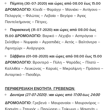
Πέμπτη (30-07-2020) και ώρες από 08.00 έως 15.00
ΔΡΟΜΟΛΟΓΙΟ
:
Κλειδί – Φαράγγι – Μανιάκι – Αντίγονο –
Πελαργός – Φιλώτας – Λεβαία – Βεγόρα – Άγιος
Παντελεήμονας – Πέτρες.
Παρασκευή (31-07-2020) και ώρες από 08.00 έως
15.00 ΔΡΟΜΟΛΟΓΙΟ
:
Βαρικό – Λέχοβο – Ασπρόγεια –
Σκλήθρο – Νυμφαίο – Αγραπιδιές – Αετός – Βαλτόνερα –
Λιμνοχώρι – Ανάργυροι.
Σάββατο (01-08-2020) και ώρες από 08.00 έως 15.00
ΔΡΟΜΟΛΟΓΙΟ
:
Βροντερό – Πύλη – Ψαράδες – Πλατύ –
Καλλιθέα – Λευκώνας – Καρυές – Μικρολίμνη – Πράσινο –
Ανταρτικό – Πισοδέρι.
ΠΕΡΙΦΕΡΕΙΑΚΗ ΕΝΟΤΗΤΑ ΓΡΕΒΕΝΩΝ:
Δευτέρα (27-07-2020) : και ώρες από 17:00 έως 24:00
ΔΡΟΜΟΛΟΓΙΟ
:
Γρεβενά – Μαυραναίοι – Μαυρονόρος –
Κοσμάτι – Σταυρός – Παρώρειο – Τρίκωμο – Μοναχίτι –