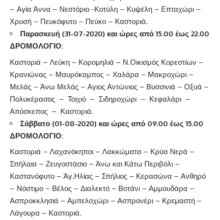
– Αγία Άννα – Νεστόριο -Κοτύλη – Κυψέλη – Επταχώρι –
Χρυσή – Πευκόφυτο – Πεύκο – Καστοριά.
Παρασκευή (31-07-2020)
και ώρες από 15.00 έως 22.00
ΔΡΟΜΟΛΟΓΙΟ
:
Καστοριά – Λεύκη – Κορομηλιά – Ν.Οικισμός Κορεστίων –
Κρανιώνας – Μαυρόκαμπος – Χαλάρα – Μακροχώρι –
Μελάς – Άνω Μελάς – Αγιος Αντώνιος – Βυσσινιά – Οξυά –
Πολυκέρασος – Τοιχιό – Σιδηροχώρι – Κεφαλάρι –
Απόσκεπος – Καστοριά.
Σάββατο (01-08-2020)
και ώρες από 09.00 έως 15.00
ΔΡΟΜΟΛΟΓΙΟ
:
Καστοριά – Λαχανόκηποι – Λακκώματα – Κρύα Νερά –
Σπήλαια – Ζευγοστάσιο – Άνω και Κάτω Περιβόλι –
Καστανόφυτο – Άγ.Ηλίας – Σπήλιος – Κερασώνα – Ανθηρό
– Νόστιμο – Βέλος – Διαλεκτό – Βοτάνι – Αμμουδάρα –
Ασπροκκλησιά – Αμπελοχώρι – Ασπρονέρι – Κρεμαστή –
Λάγουρα – Καστοριά.