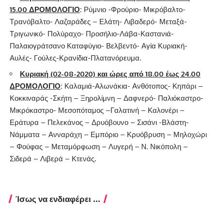
15.00 ΔΡΟΜΟΛΟΓΙΟ
:
Ρύμνιο -Φρούριο- Μικρόβαλτο-
Τρανόβαλτο- Λαζαράδες – Ελάτη- Λιβαδερό- Μεταξά-
Τριγωνικό- Πολύραχο- Προσήλιο-Λάβα-Καστανιά-
Παλαιογράτσανο Καταφύγιο- Βελβεντό- Αγία Κυριακή-
Αυλές- Γούλες-Κρανίδια-Πλατανόρευμα.
Κυριακή (02-08-
2020) και ώρες από 18.00 έως 24.00
ΔΡΟΜΟΛΟΓΙΟ
:
Καλαμιά-Αλωνάκια- Ανθότοπος- Κηπάρι –
Κοκκιναράς -Σκήτη – Ξηρολίμνη – Δαφνερό- Παλιόκαστρο-
Μικρόκαστρο- Μεσοπόταμος –Γαλατινή – Καλονέρι –
Εράτυρα – Πελεκάνος – Δρυόβουνο – Σισάνι -Βλάστη-
Νάμματα – Ανναράχη – Εμπόριο – Κρυόβρυση – Μηλοχώρι
– Φούφας – Μεταμόρφωση – Λυγερή – N. Νικόπολη –
Σιδερά – Λιβερά – Κτενάς
.
Ίσως να ενδιαφέρει ...