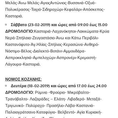
Μελάς-Άνω Μελάς-ΑγιοςΑντώνιος-Βυσσινιά-Οξυά-
Πολυκέρασος-Τοιχιό-Σιδηροχώρι-Κεφαλάρι-Απόσκεπος-
Καστοριά.
Σάββατο (23-02-2019)
και ώρες από 09.00 έως 15.00
ΔΡΟΜΟΛΟΓΙΟ
:
Καστοριά-Λαχανόκηποι-Λακκώματα-Κρύα
Νερά-Σπήλαια-Ζευγοστάσιο-Άνω και Κάτω Περιβόλι-
Καστανόφυτο-Άγ.Ηλίας-Σπήλιος-Κερασώνα-Ανθηρό-
Νόστιμο-Βέλος-Διαλεκτό-Βοτάνι-Αμμουδάρα-
Ασπροκκλησιά-Αμπελοχώρι-Ασπρονέρι-Κρεμαστή-
Λάγουρα-Καστοριά.
ΝΟΜΟΣ ΚΟΖΑΝΗΣ:
Δευτέρα (18-02-2019) και ώρες από 17.00 έως 24.00
ΔΡΟΜΟΛΟΓΙΟ
:
Ρύμνιο -Φρούριο- Μικρόβαλτο-
Τρανόβαλτο- Λαζαράδες – Ελάτη- Λιβαδερό- Μεταξά-
Τριγωνικό- Πολύραχο- Προσήλιο-Λάβα-Καστανιά-
Παλαιογράτσανο Καταφύγιο- Βελβεντό- Αγία Κυριακή-