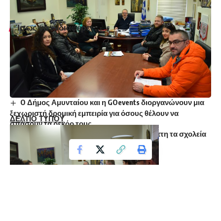
ΓΡΑΦΕΙΟ ΤΥΠΟΥ ΕΚΦ
Ίσως να ενδιαφέρει ...
ΠΡΟΣΚΛΗΣΗ 17 ΝΟΕΜΒΡΗ: Τα αιτήματα της εξέγερσης
του Πολυτεχνείου απαιτητά και επίκαιρα όσο ποτέ άλλοτε
Μήνυμα του Αντιπεριφερειάρχη Φλώρινας Αθανάσιου
Τάσκα για την Παγκόσμια Ημέρα Περιβάλλοντος
2ο Γυμνάσιο Φλώρινας – World Restart a Heart Day 2025
O Δήμος Αμυνταίου και η GOevents διοργανώνουν μια
ξεχωριστή δρομική εμπειρία για όσους θέλουν να
ΔΕΛΤΙΟ ΤΥΠΟΥ
σπάσουν τα ρεκόρ τους
Μία ώρα αργότερα θα ανοίξουν την Πέμπτη τα σχολεία
στην Πρέσπα