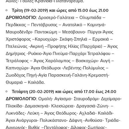
Αυλές- Γούλες-Κρανίδια-Πλατανόρευμα.
Τρίτη (19-02-2019) και ώρες από 15.00 έως 21.00
ΔΡΟΜΟΛΟΓΙΟ:
Δροσερό-Γαλάτεια – Ολυμπιάδα –
Περδίκκας – Πεντάβρυσος – Ανατολικό – Κομνηνά-
Μαυροδένδρι- Ποντοκώμη – Μεσόβουνο- Πύργοι-Άγιος
Χριστόφορος –Καρυοχώρι- Σκάφη-Σπηλιά – Ερμακιά –
Πτελεώνας -Ακρινή –Προφήτης Ηλίας (Παρχάρια) – Άγιος
Δημήτριος -Ρυάκιο-Άγιο Πνεύμα-Παρχάρι Τετραλόφου –
Τετράλοφος – Άγιος Χαράλαμπος – Βοσκοχώρι- Αυγή –
Καπνοχώρι- Άγιοι Θεόδωροι -Λεβέντης-Πολύμυλος –
Ζωοδόχος Πηγή-Αγία Παρασκευή-Γαλάνη-Κρεμαστή-
Θυμαριά – Κοιλάδα.
Τετάρτη (20-02-2019)
και ώρες από 17.00 έως 24.00
ΔΡΟΜΟΛΟΓΙΟ:
Ομαλή- Αγίασμα- Σταυροδρόμι- Διχείμαρο-
Πλακίδα- Δαμασκηνιά- Κλεισώρεια- Δραγασιά-Ζώνη- –
Λυκνάδες- Λεύκη – Άγιος Θεόδωρος- Αχλαδιά- Κοιλάδι-
Άγιοι Ανάργυροι- Πολυκάστανο- Δάφνη -Ανθούσα- Τριάδα-
Αυγερινός- Βυθός –Πεντάλοφος- Δίλοφος-Σωτήρας-