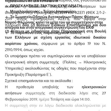
Το Εργατοϋπαλληλικό Κέντρο Φλώρινας σας γνωστοποιεί ότι
τηγανέλαιων σε νέα τοποθεσία
ΠΡΟΣΚΛΗΣΗ ΣΕ ΤΑΚΤΙΚΗ ΣΥΝΕΔΡΙΑΣΗ
εκκίνησε η διαδικασία υποβολής των αιτήσεων των
Μεγαλομάρτυρες – Τεύχος Ιανουαρίου
υποψηφίων στην Προκήρυξη
1
E
/2019
του ΑΣΕΠ
(
ΦΕΚ 2/1-2-
Το Σωματείο Οδηγών Αυτοκινήτων Πάσης Φύσεων
2019 Τεύχος Προκηρύξεων ΑΣΕΠ
),
που αφορά στην
Νομού Φλώρινας καλεί τα μέλη του να συμμετέχουν στην
πλήρωση
δύο (2) θέσεων Ειδικών Επιστημόνων και δύο
απεργία και στην απεργιακή συγκέντρωση του ΕΚΦ
(2) θέσεων με ειδικότητα στην Πληροφορική στη Βουλή
Το παράπονο ενός παραπληγικού πολίτη
των Ελλήνων με σχέση εργασίας ιδιωτικού δικαίου
αορίστου χρόνου,
σύμφωνα με το άρθρο 19 του Ν.
2190/1994, όπως ισχύει.
Οι υποψήφιοι πρέπει να συμπληρώσουν και να υποβάλουν
ηλεκτρονική αίτηση συμμετοχής (Πολίτες → Ηλεκτρονικές
Υπηρεσίες) ακολουθώντας τις οδηγίες που παρέχονται στην
Προκήρυξη (Παράρτημα E΄).
Σχετικά επισημαίνονται και τα ακόλουθα :
Η προθεσμία υποβολής των
ηλεκτρονικών
αιτήσεων
συμμετοχής στη διαδικασία λήγει στις
27
Φεβρουαρίου 2019
, ημέρα
Τετάρτη
και ώρα 14:00
.
Η συμμετοχή στην εν λόγω διαδικασία ολοκληρώνεται με