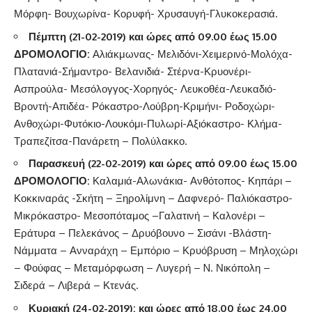
Μόρφη- Βουχωρίνα- Κορυφή- Χρυσαυγή-Γλυκοκερασιά.
Πέμπτη (21-02-2019) και ώρες από 09.00 έως 15.00
ΔΡΟΜΟΛΟΓΙΟ:
Αλιάκμωνας- Μελιδόνι-Χειμερινό-Μολόχα-
Πλατανιά-Σήμαντρο- Βελανιδιά- Στέρνα-Κρυονέρι-
Ασπρούλα- Μεσόλογγος-Χορηγός- Λευκοθέα-Λευκαδιό-
Βροντή-Απιδέα- Ρόκαστρο-Λούβρη-Κριμήνι- Ροδοχώρι-
Ανθοχώρι-Φυτόκιο-Λουκόμι-Πυλωρί-Αξιόκαστρο- Κλήμα-
Τραπεζίτσα-Πανάρετη – Πολύλακκο.
Παρασκευή (22-02-2019) και ώρες από 09.00 έως 15.00
ΔΡΟΜΟΛΟΓΙΟ
:
Καλαμιά-Αλωνάκια- Ανθότοπος- Κηπάρι –
Κοκκιναράς -Σκήτη – Ξηρολίμνη – Δαφνερό- Παλιόκαστρο-
Μικρόκαστρο- Μεσοπόταμος –Γαλατινή – Καλονέρι –
Εράτυρα – Πελεκάνος – Δρυόβουνο – Σισάνι -Βλάστη-
Νάμματα – Ανναράχη – Εμπόριο – Κρυόβρυση – Μηλοχώρι
– Φούφας – Μεταμόρφωση – Λυγερή – N. Νικόπολη –
Σιδερά – Λιβερά – Κτενάς.
Κυριακή (24-02-
2019)
:
και ώρες από 18.00 έως 24.00