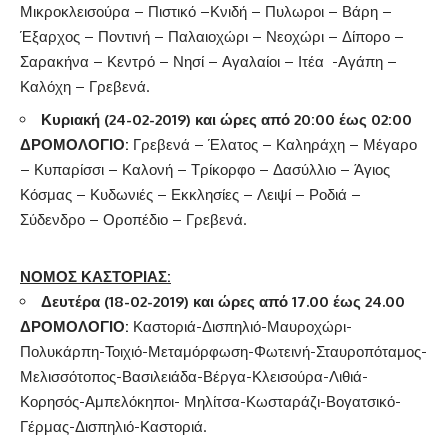
Μικροκλεισούρα – Πιστικό –Κνιδή – Πυλωροι – Βάρη –
Έξαρχος – Ποντινή – Παλαιοχώρι – Νεοχώρι – Δίπορο –
Σαρακήνα – Κεντρό – Νησί – Αγαλαίοι – Ιτέα -Αγάπη –
Καλόχη – Γρεβενά.
Κυριακή (24-02-2019) και ώρες από 20:00 έως 02:00
ΔΡΟΜΟΛΟΓΙΟ:
Γρεβενά – Έλατος – Καληράχη – Μέγαρο
– Κυπαρίσσι – Καλονή – Τρίκορφο – Δασύλλιο – Άγιος
Κόσμας – Κυδωνιές – Εκκλησίες – Λειψί – Ροδιά –
Σύδενδρο – Οροπέδιο – Γρεβενά.
ΝΟΜΟΣ ΚΑΣΤΟΡΙΑΣ:
Δευτέρα (18-02-2019) και ώρες από 17.00 έως 24.00
ΔΡΟΜΟΛΟΓΙΟ:
Καστοριά-Δισπηλιό-Μαυροχώρι-
Πολυκάρπη-Τοιχιό-Μεταμόρφωση-Φωτεινή-Σταυροπόταμος-
Μελισσότοπος-Βασιλειάδα-Βέργα-Κλεισούρα-Λιθιά-
Κορησός-Αμπελόκηποι- Μηλίτσα-Κωσταράζι-Βογατσικό-
Γέρμας-Δισπηλιό-Καστοριά.