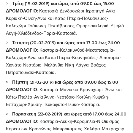
Τρίτη (19-02-2019) και ώρες από 09.00 έως 15.00
ΔΡΟΜΟΛΟΓΙΟ
: Καστοριά-Δενδροχώρι-Ιεροπηγή-Αγία
Κυριακή-Οινόη-Άνω και Κάτω Πτεριά-Πολυάνεμος-
Καλοχώρι-Τσάκωνη-Πεντάβρυσος-Ομορφοκκλησιά-Υψηλό-
Αυγή-Χιλιόδενδρο-Ποριά-Καστοριά.
Τετάρτη (20-02-2019) και ώρες από 17.00 έως 24.00
ΔΡΟΜΟΛΟΓΙΟ:
Καστοριά-Κολοκυνθού-Μεσοποταμία-
Καλοχώρι-Άνω και Κάτω Πτεριά-Κομνηνάδες- Διποταμία-
Χιονάτο-Νεστόριο- Μελάνθιο-Νίκη-Λάγγα-Βράχος-
Πετροπουλάκι-Καστοριά.
Πέμπτη
(21-02-2019)
και ώρες από 09.00 έως 15.00
ΔΡΟΜΟΛΟΓΙΟ
:
Καστοριά-Μανιάκοι-Κρανοχώρι- Άνω και
Κάτω Πτελέα-Αγία Άννα-Νεστόριο-Κοτύλη-Κυψέλη-
Επταχώρι-Χρυσή-Πευκόφυτο-Πεύκο-Καστοριά.
Παρασκευή (22-02-2019)
και ώρες από 17.00 έως 24.00
ΔΡΟΜΟΛΟΓΙΟ
:
Καστοριά-Λεύκη-Κορομηλιά-Ν.Οικισμός
Κορεστίων-Κρανιώνας-Μαυρόκαμπος-Χαλάρα-Μακροχώρι-