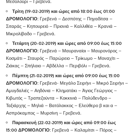
Μεσολούρι – Γρεβενά.
Τρίτη (19-02-2019) και ώρες από 18:00 έως 01:00
ΔΡΟΜΟΛΟΓΙΟ:
Γρεβενά – Δεσπότης – Πηγαδίτσα –
Σιταράς – Κηπουρειό – Πριονιά – Καλλιθέα – Κρανιά –
Μικρολίβαδο – Γρεβενά.
Τετάρτη (20-02-2019) και ώρες από 09:00 έως 15:00
ΔΡΟΜΟΛΟΓΙΟ:
Γρεβενά – Μαυραναίοι – Μαυρονόρος –
Κοσμάτι – Σταυρός – Παρώρειο – Τρίκωμο – Μοναχίτι –
Ζιάκας – Σπήλαιο – Αβδέλλα – Περιβόλι – Γρεβενά.
Πέμπτη (21-02-2019) και ώρες από 09:00 έως 15:00
ΔΡΟΜΟΛΟΓΙΟ:
Γρεβενά- Μεγάλο Σειρήνι – Μικρό Σειρήνι –
Αμυγδαλιές – Αηδόνια – Κληματάκι – Άγιος Γεώργιος –
Κιβωτός – Τραπεζούντα – Κοκκινιά – Πολύδενδρο –
Ταξιάρχης – Μηλιά – Βατόλακκος – Ελεύθερο β και α –
Ασπρόκαμπος – Μυρσίνη – Γρεβενά.
Παρασκευή (22-02-2019) και ώρες από 09:00 έως
15:00 ΔΡΟΜΟΛΟΓΙΟ:
Γρεβενά – Καλαμίτσι – Πόρος –