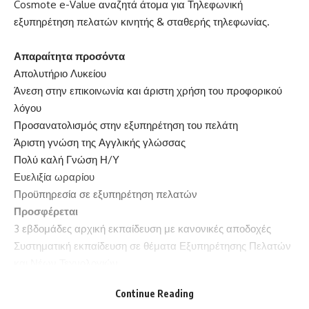
Cosmote e-Value αναζητά άτομα για Τηλεφωνική
εξυπηρέτηση πελατών κινητής & σταθερής τηλεφωνίας.
Απαραίτητα προσόντα
Απολυτήριο Λυκείου
Άνεση στην επικοινωνία και άριστη χρήση του προφορικού
λόγου
Προσανατολισμός στην εξυπηρέτηση του πελάτη
Άριστη γνώση της Αγγλικής γλώσσας
Πολύ καλή Γνώση Η/Υ
Ευελιξία ωραρίου
Προϋπηρεσία σε εξυπηρέτηση πελατών
Προσφέρεται
3 εβδομάδες αρχική εκπαίδευση με κανονικές αποδοχές
Συστηματική εκπαίδευση σε θέματα Εξυπηρέτησης Πελατών
και Νέων Τεχνολογιών
Σταθερός μισθός και ασφάλιση με την αξιοπιστία ενός
Continue Reading
μεγάλου Οργανισμού