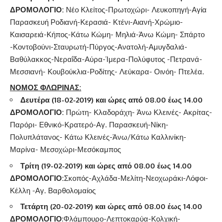
ΔΡΟΜΟΛΟΓΙΟ:
Νέο Κλείτος-Πρωτοχώρι- Λευκοπηγή-Αγία
Παρασκευή Ροδιανή-Κερασιά- Κτένι-Αιανή-Χρώμιο-
Καισαρειά-Κήπος-Κάτω Κώμη- Μηλιά-Άνω Κώμη- Σπάρτο
-Κοντοβούνι-Σταυρωτή-Πύργος-Ανατολή-Αμυγδαλιά-
Βαθύλακκος-Νεραΐδα-Αύρα-Ίμερα-Πολύφυτος -Πετρανά-
Μεσσιανή- Κουβούκλια-Ροδίτης- Λεύκαρα- Οινόη- Πτελέα.
ΝΟΜΟΣ ΦΛΩΡΙΝΑΣ:
Δευτέρα (18-02-2019) και ώρες από 08.00 έως 14.00
ΔΡΟΜΟΛΟΓΙΟ:
Πρώτη- Κλαδοράχη- Άνω Κλεινές- Ακρίτας-
Παρόρι- Εθνικό-Κρατερό-Αγ. Παρασκευή-Νίκη-
Πολυπλάτανος- Κάτω Κλεινές-Άνω/Κάτω Καλλινίκη-
Μαρίνα- Μεσοχώρι-Μεσόκαμπος
Τρίτη (19-02-2019) και ώρες από 08.00 έως 14.00
ΔΡΟΜΟΛΟΓΙΟ:
Σκοπός-Αχλάδα-Μελίτη-Νεοχωράκι-Λόφοι-
Κέλλη -Αγ. Βαρθολομαίος
Τετάρτη (20-02-2019) και ώρες από 08.00 έως 14.00
ΔΡΟΜΟΛΟΓΙΟ
:Φλάμπουρο-Λεπτοκαρύα-Κολχική-