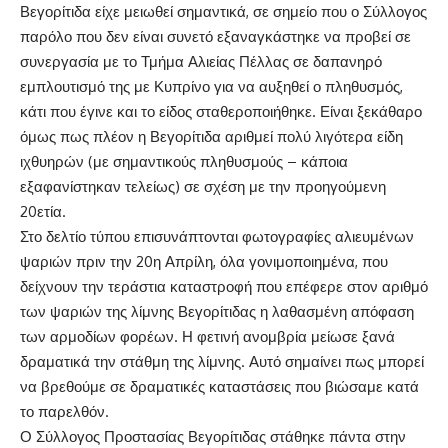
Βεγορίτιδα είχε μειωθεί σημαντικά, σε σημείο που ο Σύλλογος
παρόλο που δεν είναι συνετό εξαναγκάστηκε να προβεί σε
συνεργασία με το Τμήμα Αλιείας Πέλλας σε δαπανηρό
εμπλουτισμό της με Κυπρίνο για να αυξηθεί ο πληθυσμός,
κάτι που έγινε και το είδος σταθεροποιήθηκε. Είναι ξεκάθαρο
όμως πως πλέον η Βεγορίτιδα αριθμεί πολύ λιγότερα είδη
ιχθυηρών (με σημαντικούς πληθυσμούς – κάποια
εξαφανίστηκαν τελείως) σε σχέση με την προηγούμενη
20ετία.
Στο δελτίο τύπου επισυνάπτονται φωτογραφίες αλιευμένων
ψαριών πριν την 20η Απρίλη, όλα γονιμοποιημένα, που
δείχνουν την τεράστια καταστροφή που επέφερε στον αριθμό
των ψαριών της λίμνης Βεγορίτιδας η λαθασμένη απόφαση
των αρμοδίων φορέων. Η φετινή ανομβρία μείωσε ξανά
δραματικά την στάθμη της λίμνης. Αυτό σημαίνει πως μπορεί
να βρεθούμε σε δραματικές καταστάσεις που βιώσαμε κατά
το παρελθόν.
Ο Σύλλογος Προστασίας Βεγορίτιδας στάθηκε πάντα στην