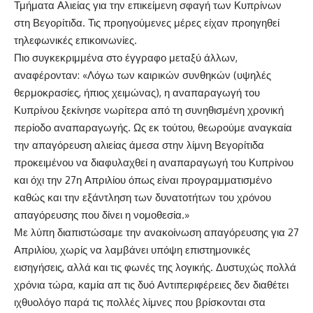
Τμήματα Αλιείας για την επικείμενη σφαγή των Κυπρίνων
στη Βεγορίτιδα. Τις προηγούμενες μέρες είχαν προηγηθεί
τηλεφωνικές επικοινωνίες.
Πιο συγκεκριμμένα στο έγγραφο μεταξύ άλλων,
αναφέρονταν: «Λόγω των καιρικών συνθηκών (υψηλές
θερμοκρασίες, ήπιος χειμώνας), η αναπαραγωγή του
Κυπρίνου ξεκίνησε νωρίτερα από τη συνηθισμένη χρονική
περίοδο αναπαραγωγής. Ως εκ τούτου, θεωρούμε αναγκαία
την απαγόρευση αλιείας άμεσα στην λίμνη Βεγορίτιδα
προκειμένου να διαφυλαχθεί η αναπαραγωγή του Κυπρίνου
και όχι την 27η Απριλίου όπως είναι προγραμματισμένο
καθώς και την εξάντληση των δυνατοτήτων του χρόνου
απαγόρευσης που δίνει η νομοθεσία.»
Με λύπη διαπιστώσαμε την ανακοίνωση απαγόρευσης για 27
Απριλίου, χωρίς να λαμβάνει υπόψη επιστημονικές
εισηγήσεις, αλλά και τις φωνές της λογικής. Δυστυχώς πολλά
χρόνια τώρα, καμία απ τις δυό Αντιπεριφέρειες δεν διαθέτει
ιχθυολόγο παρά τις πολλές λίμνες που βρίσκονται στα