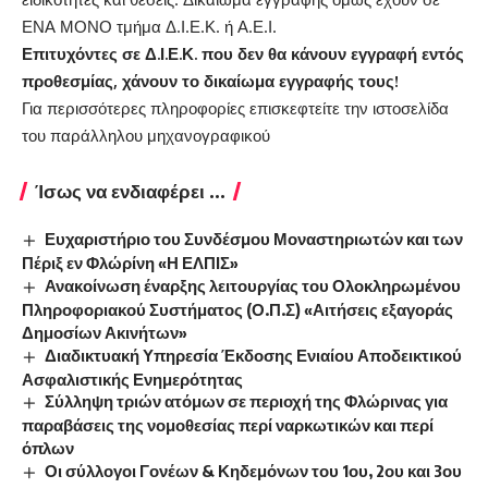
ΕΝΑ ΜΟΝΟ τμήμα Δ.Ι.Ε.Κ. ή Α.Ε.Ι.
Επιτυχόντες σε Δ.Ι.Ε.Κ. που δεν θα κάνουν εγγραφή εντός
προθεσμίας, χάνουν το δικαίωμα εγγραφής τους!
Για περισσότερες πληροφορίες επισκεφτείτε την
ιστοσελίδα
του παράλληλου μηχανογραφικού
Ίσως να ενδιαφέρει ...
Ευχαριστήριο του Συνδέσμου Μοναστηριωτών και των
Πέριξ εν Φλώρίνη «Η ΕΛΠΙΣ»
Ανακοίνωση έναρξης λειτουργίας του Ολοκληρωμένου
Πληροφοριακού Συστήματος (Ο.Π.Σ) «Αιτήσεις εξαγοράς
Δημοσίων Ακινήτων»
Διαδικτυακή Υπηρεσία Έκδοσης Ενιαίου Αποδεικτικού
Ασφαλιστικής Ενημερότητας
Σύλληψη τριών ατόμων σε περιοχή της Φλώρινας για
παραβάσεις της νομοθεσίας περί ναρκωτικών και περί
όπλων
Οι σύλλογοι Γονέων & Κηδεμόνων του 1ου, 2ου και 3ου