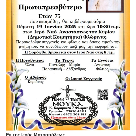
Εκ της Ιεράς Μητροπόλεως