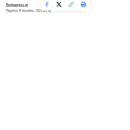
florinapress.gr
Πέμπτη 19 Ιουνίου, 2025 09:54
ΣΥΛΛΥΠΗΤΗΡΙΟ
Ο Σύλλογος διδασκόντων και ο Σύλλογος Γονέων και
Κηδεμόνων του 2ου Δημοτικού Σχολείου Φλώρινας