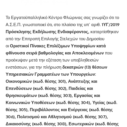
Το Εργατοϋπαλληλικό Κέντρο Φλώρινας σας γνωρίζει ότι το
Α.Σ.Ε.Π. γνωστοποιεί ότι, στο πλαίσιο της υπ’ αριθ.
1ΥΓ/2019
Πρόσκλησης Εκδήλωσης Ενδιαφέροντος
,
καταρτίσθηκαν
από την Επιτροπή Επιλογής Στελεχών του Δημοσίου
οι
Οριστικοί Πίνακες Επιλέξιμων Υποψηφίων κατά
φθίνουσα σειρά βαθμολογίας και Αποκλειομένων
που
προέκυψαν μετά την εξέταση των υποβληθεισών
ενστάσεων, για την πλήρωση
δεκατριών (13) θέσεων
Υπηρεσιακών Γραμματέων των Υπουργείων:
Οικονομικών (κωδ. θέσης 301), Ανάπτυξης και
Επενδύσεων (κωδ. θέσης 302), Παιδείας και
Θρησκευμάτων (κωδ. θέσης 303), Εργασίας και
Κοινωνικών Υποθέσεων (κωδ. θέσης 304), Υγείας (κωδ.
θέσης 305), Περιβάλλοντος και Ενέργειας (κωδ. θέσης
306), Πολιτισμού και Αθλητισμού (κωδ. θέσης 307),
Δικαιοσύνης (κωδ. θέσης 308), Εσωτερικών (κωδ. θέσης