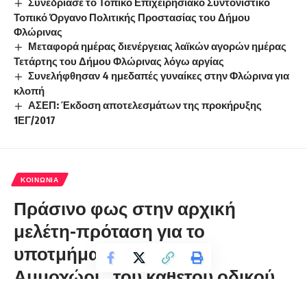
Συνεδρίασε το Τοπικό Επιχειρησιακό Συντονιστικό
Τοπικό Όργανο Πολιτικής Προστασίας του Δήμου
Φλώρινας
Μεταφορά ημέρας διενέργειας λαϊκών αγορών ημέρας
Τετάρτης του Δήμου Φλώρινας λόγω αργίας
Συνελήφθησαν 4 ημεδαπές γυναίκες στην Φλώρινα για
κλοπή
ΑΣΕΠ: Έκδοση αποτελεσμάτων της προκήρυξης
1ΕΓ/2017
ΚΟΙΝΩΝΊΑ
Πράσινο φως στην αρχική
μελέτη-πρόταση για το
υποτμήμα ¨Ξινό Νερό –
Αμμοχώρι¨ του κάθετου οδικού
άξονα Πτολεμαΐδας – Φλώρινας