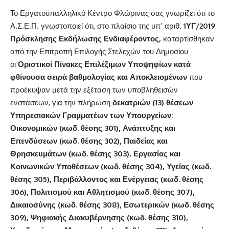
Το Εργατοϋπαλληλικό Κέντρο Φλώρινας σας γνωρίζει ότι το
Α.Σ.Ε.Π. γνωστοποιεί ότι, στο πλαίσιο της υπ’ αριθ.
1ΥΓ/2019
Πρόσκλησης Εκδήλωσης Ενδιαφέροντος
,
καταρτίσθηκαν
από την Επιτροπή Επιλογής Στελεχών του Δημοσίου
οι
Οριστικοί Πίνακες Επιλέξιμων Υποψηφίων κατά
φθίνουσα σειρά βαθμολογίας και Αποκλειομένων
που
προέκυψαν μετά την εξέταση των υποβληθεισών
ενστάσεων, για την πλήρωση
δεκατριών (13) θέσεων
Υπηρεσιακών Γραμματέων των Υπουργείων:
Οικονομικών (κωδ. θέσης 301), Ανάπτυξης και
Επενδύσεων (κωδ. θέσης 302), Παιδείας και
Θρησκευμάτων (κωδ. θέσης 303), Εργασίας και
Κοινωνικών Υποθέσεων (κωδ. θέσης 304), Υγείας (κωδ.
θέσης 305), Περιβάλλοντος και Ενέργειας (κωδ. θέσης
306), Πολιτισμού και Αθλητισμού (κωδ. θέσης 307),
Δικαιοσύνης (κωδ. θέσης 308), Εσωτερικών (κωδ. θέσης
309), Ψηφιακής Διακυβέρνησης (κωδ. θέσης 310),