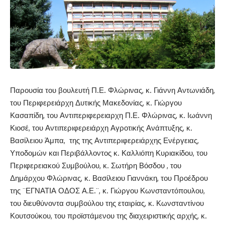
Παρουσία του βουλευτή Π.Ε. Φλώρινας, κ. Γιάννη Αντωνιάδη,
του Περιφερειάρχη Δυτικής Μακεδονίας, κ. Γιώργου
Κασαπίδη, του Αντιπεριφερειαρχη Π.Ε. Φλώρινας, κ. Ιωάννη
Κιοσέ, του Αντιπεριφερειάρχη Αγροτικής Ανάπτυξης, κ.
Βασίλειου Άμπα, της της Αντιπεριφερειάρχης Ενέργειας,
Υποδομών και Περιβάλλοντος κ. Καλλιόπη Κυριακίδου, του
Περιφερειακού Συμβούλου, κ. Σωτήρη Βόσδου , του
Δημάρχου Φλώρινας, κ. Βασίλειου Γιαννάκη, του Προέδρου
της ¨ΕΓΝΑΤΙΑ ΟΔΟΣ Α.Ε.¨, κ. Γιώργου Κωνσταντόπουλου,
του διευθύνοντα συμβούλου της εταιρίας, κ. Κωνσταντίνου
Κουτσούκου, του προϊστάμενου της διαχειριστικής αρχής, κ.