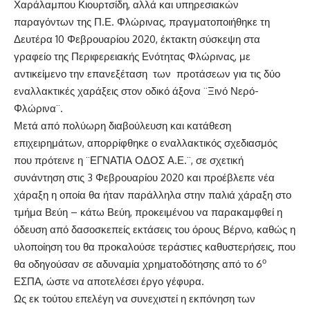
Χαράλαμπου Κιουρτσίδη, αλλά και υπηρεσιακών
παραγόντων της Π.Ε. Φλώρινας, πραγματοποιήθηκε τη
Δευτέρα 10 Φεβρουαρίου 2020, έκτακτη σύσκεψη στα
γραφείο της Περιφερειακής Ενότητας Φλώρινας, με
αντικείμενο την επανεξέταση των προτάσεων για τις δύο
εναλλακτικές χαράξεις στον οδικό άξονα ¨Ξινό Νερό-
Φλώρινα¨.
Μετά από πολύωρη διαβούλευση και κατάθεση
επιχειρημάτων, απορρίφθηκε ο εναλλακτικός σχεδιασμός
που πρότεινε η ¨ΕΓΝΑΤΙΑ ΟΔΟΣ Α.Ε.¨, σε σχετική
συνάντηση στις 3 Φεβρουαρίου 2020 και προέβλεπε νέα
χάραξη η οποία θα ήταν παράλληλα στην παλιά χάραξη στο
τμήμα Βεύη – κάτω Βεύη, προκειμένου να παρακαμφθεί η
όδευση από δασοσκεπείς εκτάσεις του όρους Βέρνο, καθώς η
υλοποίηση του θα προκαλούσε τεράστιες καθυστερήσεις, που
ο
θα οδηγούσαν σε αδυναμία χρηματοδότησης από το 6
ΕΣΠΑ, ώστε να αποτελέσει έργο γέφυρα.
Ως εκ τούτου επελέγη να συνεχιστεί η εκπόνηση των