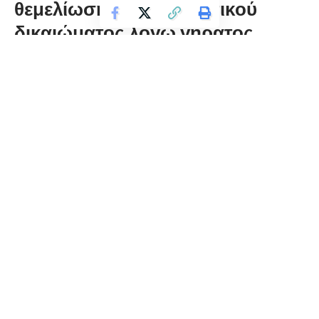
θεμελίωση συνταξιοδοτικού
δικαιώματος λόγω γήρατος
florinapress.gr
Παρασκευή 14 Φεβρουαρίου, 2020 13:27
Το Εργατοϋπαλληλικό Κέντρο Φλώρινας σας γνωρίζει ότι με
το άρθρο 10 του Ν. 2874/00 δίνεται η δυνατότητα σε
μακροχρόνια ανέργους να εξασφαλίσουν από τον ΟΑΕΔ την