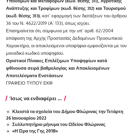
Υποδομών και Μεταφορών (κωδ. θέσης 311), Αγροτικής
Ανάπτυξης και Τροφίμων (κωδ. θέσης 312) και Τουρισμού
(κωδ. θέσης 313)
, κατ’ εφαρμογή των διατάξεων του άρθρου
36 του Ν. 4622/2019 (Α΄ 133), όπως ισχύει.
Επισημαίνεται ότι, σύμφωνα με την υπ’ αριθ. 62/2004
απόφαση της Αρχής Προστασίας Δεδομένων Προσωπικού
Χαρακτήρα, οι αποκλειόμενοι υποψήφιοι εμφανίζονται με τον
μοναδικό κωδικό υποψηφίου.
Οριστικοί Πίνακες Επιλέξιμων Υποψηφίων κατά
φθίνουσα σειρά βαθμολογίας και Αποκλειομένων
Αποτελέσματα Ενστάσεων
ΓΡΑΦΕΙΟ ΤΥΠΟΥ ΕΚΦ
Ίσως να ενδιαφέρει ...
Κλειστά τα σχολεία του Δήμου Φλώρινας την Τετάρτη
26 Ιανουαρίου 2022
Συλλυπητήριο μήνυμα του Ωδείου Φλώρινας
«Η Ώρα της Γης 2018»