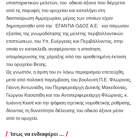
υποστηρικτικών μελετών, του οδικού άξονα που διέρχεται
από τις παρυφές του ορυχείου και καταλήγει στη
διασταύρωση Αμμοχωρίου, μέρος των οποίων είχαν
δημοπρατηθεί από την ¨ΕΓΑΝΤΙΑ ΟΔΟΣ Α.Ε.¨ και πάγωσαν
εξαιτίας της γνωμοδότησης της μελέτης περιβαλλοντικών
επιπτώσεων, του Υπ. Ενέργειας και Περιβάλλοντος, στην
οποία εν κατακλείδι, αναφέρονταν η απαίτηση
απομάκρυνσης της χάραξης από την οριοθετημένη έκταση
του ορυχείου Βεύης.
Ως γνωστόν, η άρση του εν λόγω περιορισμού επετεύχθη,
μετά από πολιτική παρέμβαση, του βουλευτή Π.Ε. Φλώρινας,
Γιάννη Αντωνιάδη, του Περιφερειάρχη Δυτικής Μακεδονίας,
Γιώργου Κασαπίδη και του Αντιπεριφερειάρχη Φλώρινας, κ.
Ιωάννη Κιοσέ και την ψήφιση σχετικής νομοθετικής ρύθμισης,
δίνοντας τη δυνατότητα διέλευσης του οδικού άξονα μέσα
από το ορυχείο.
Ίσως να ενδιαφέρει ...