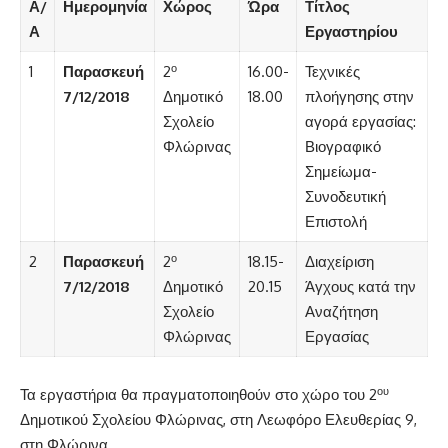
Α/
Ημερομηνία
Χώρος
Ώρα
Τίτλος
Α
Εργαστηρίου
ο
1
Παρασκευή
2
16.00-
Τεχνικές
7/12/2018
Δημοτικό
18.00
πλοήγησης στην
Σχολείο
αγορά εργασίας:
Φλώρινας
Βιογραφικό
Σημείωμα-
Συνοδευτική
Επιστολή
ο
2
Παρασκευή
2
18.15-
Διαχείριση
7/12/2018
Δημοτικό
20.15
Άγχους κατά την
Σχολείο
Αναζήτηση
Φλώρινας
Εργασίας
ου
Τα εργαστήρια θα πραγματοποιηθούν στο χώρο του 2
Δημοτικού Σχολείου Φλώρινας, στη Λεωφόρο Ελευθερίας 9,
στη Φλώρινα.