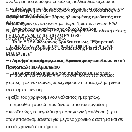
αναλογίας του επιδόματος αδείας πολλαπλασιάζουμε το
συνολικό ποσό του δώρου που δικαιούται ο μισθωτός επί τον
Συνελήφθη επ’ αυτοφώρω 49χρονος αλλοδαπός για
συντελεστή 0,041666
τηλεφωνική απάτη σε βάρος ηλικιωμένης ημεδαπής στη
Φλώρινα
Παράδειγμα
:
εργαζόμενος με δώρο Χριστουγέννων 900
Ανακοίνωση κατάστασης οδικού δικτύου
ευρώ (μικτό μισθό) με την προσαύξηση του συντελεστή αδείας
ΓΕ.Π.Α.Δ.Δ.Μ. 27-02-2022 ΏΡΑ 12:30
θα πρέπει να πάρει 938 ευρώ.
Το 1ο ΕΠΑΛ Φλώρινας βραβεύεται ως “Εξαιρετικό
– η αμοιβή της νόμιμης υπερωρίας ,εφόσον παρέχεται
Σχολείο Δευτεροβάθμιας Εκπαίδευσης Plastic Clever
τακτικά
School 2025”
– η αμοιβή της υπερεργασίας, εφόσον η εργασία αυτή
Διανομή τροφίμων στους Δικαιούχους του Κοινωνικού
Παντοπωλείου Αμυνταίου
πραγματοποιείται τακτικά
Συλλυπητήριο μήνυμα του Δημάρχου Φλώρινας
– η αμοιβή για εργασία την Κυριακή και σε εξαιρέσιμες
γιορτές ή σε νυκτερινές ώρες, εφόσον η απασχόληση είναι
τακτική και μόνιμη.
-η αξία του χορηγούμενου γάλακτος ημερησίως.
– η πρόσθετη αμοιβή που δίνεται από τον εργοδότη
οικειοθελώς για μεγαλύτερη παραγωγική απόδοση (πριμ),
όταν επαναλαμβάνεται για μεγάλο χρονικό διάστημα και σε
τακτά χρονικά διαστήματα.