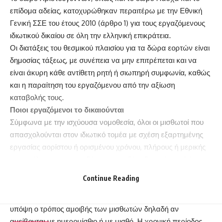
επίδομα αδείας, κατοχυρώθηκαν περαιτέρω με την Εθνική
Γενική ΣΣΕ του έτους 2010
(άρθρο 1) για τους εργαζόμενους
ιδιωτικού δικαίου σε όλη την ελληνική επικράτεια.
Οι διατάξεις του θεσμικού πλαισίου για τα δώρα εορτών είναι
δημοσίας τάξεως, με συνέπεια να μην επιτρέπεται και να
είναι άκυρη κάθε αντίθετη ρητή ή σιωπηρή συμφωνία, καθώς
και η παραίτηση του εργαζόμενου από την αξίωση
καταβολής τους.
Ποιοι εργαζόμενοι το δικαιούνται
Σύμφωνα με την ισχύουσα νομοθεσία, όλοι οι μισθωτοί που
απασχολούνται στον ιδιωτικό τομέα με σχέση εξαρτημένης
εργασίας αορίστου ή ορισμένου χρόνου, πλήρους ή μερικής
απασχόλησης σε οποιοδήποτε εργοδότη δικαιούνται Δώρα
Εορτών.
Continue Reading
Πώς υπολογίζεται το δώρο Χριστουγέννων
Για τον υπολογισμό του ποσού των Δώρων λαμβάνεται
υπόψη ο τρόπος αμοιβής των μισθωτών δηλαδή αν
αμείβονται με ημερομίσθιο ή με μισθό. Η χρονική περίοδος