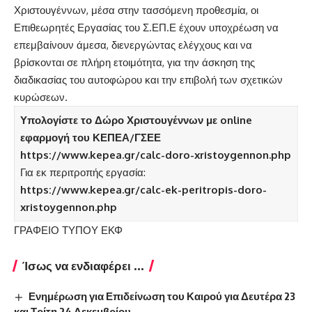
Χριστουγέννων, μέσα στην τασσόμενη προθεσμία, οι
Επιθεωρητές Εργασίας του Σ.ΕΠ.Ε έχουν υποχρέωση να
επεμβαίνουν άμεσα, διενεργώντας ελέγχους και να
βρίσκονται σε πλήρη ετοιμότητα, για την άσκηση της
διαδικασίας του αυτοφώρου και την επιβολή των σχετικών
κυρώσεων.
Υπολογίστε το Δώρο Χριστουγέννων
με online
εφαρμογή του ΚΕΠΕΑ/ΓΣΕΕ
https://www.kepea.gr/calc-doro-xristoygennon.php
Για εκ περιτροπής εργασία:
https://www.kepea.gr/calc-ek-peritropis-doro-
xristoygennon.php
ΓΡΑΦΕΙΟ ΤΥΠΟΥ ΕΚΦ
Ίσως να ενδιαφέρει ...
Ενημέρωση για Επιδείνωση του Καιρού για Δευτέρα 23
και Τρίτη 24 Δεκεμβρίου