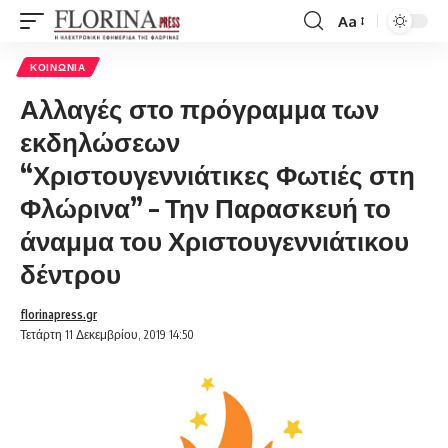
Aa
Font
Resizer
ΚΟΙΝΩΝΊΑ
Αλλαγές στο πρόγραμμα των
εκδηλώσεων
“Χριστουγεννιάτικες Φωτιές στη
Φλώρινα” – Την Παρασκευή το
άναμμα του Χριστουγεννιάτικου
δέντρου
florinapress.gr
Τετάρτη 11 Δεκεμβρίου, 2019 14:50