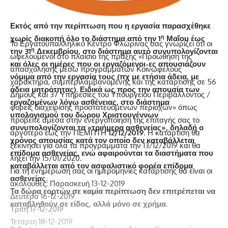
μισθωτοί που εργάστηκαν χρονικό διάστημα μικρότερο των
19ημέρων δικαιούνται ανάλογο κλάσμα του δώρου.
Εκτός από την περίπτωση που η εργασία παρασχέθηκε
η
χωρίς διακοπή όλο το διάστημα από την 1
Μαΐου έως
Το Εργατοϋπαλληλικό Κέντρο Φλώρινας σας γνωρίζει ότι οι
η
την 31
Δεκεμβρίου, στο διάστημα αυτό συνυπολογίζονται
ωφελούμενοι στο πλαίσιο της πράξης «Προώθηση της
και όλες οι ημέρες που οι εργαζόμενοι-ες απουσιάζουν
απασχόλησης μέσω προγραμμάτων Κοινωφελούς
νόμιμα από την εργασία τους (πχ με ετήσια άδεια, με
χαρακτήρα, συμπεριλαμβανομένης και της κατάρτισης σε 56
άδεια μητρότητας). Ειδικά ως προς την απουσία των
Δήμους και 37 Υπηρεσίες του Υπουργείου Περιβάλλοντος /
εργαζομένων λόγω ασθένειας, στο διάστημα
φορείς διαχείρισης προστατευόμενων περιοχών» όπως
υπολογισμού του δώρου Χριστουγέννων
προβείτε άμεσα στην ενεργοποίηση της επιταγής σας το
συνυπολογίζονται τα «τριήμερα ασθενείας», δηλαδή ο
αργότερο έως την ΠΕΜΠΤΗ
12/12/2019
. Η κατάρτιση θα
χρόνος απουσίας κατά τον οποίο δεν καταβάλλεται
ξεκινήσει για όλα τα προγράμματα την 13/12/2019 και θα
επίδομα ασθενείας, ενώ αφαιρούνται τα διαστήματα που
λήξει την 15/01/2020.
καταβάλλεται από τον ασφαλιστικό φορέα επίδομα
Για τη ενημέρωσή σας οι ημερομηνίες κατάρτισης θα είναι οι
ασθενείας.
ακόλουθες: Παρασκευή 13-12-2019
Τα δώρα εορτών σε καμία περίπτωση δεν επιτρέπεται να
Δευτέρα 16-12-2019
καταβληθούν σε είδος, αλλά μόνο σε χρήμα.
Τρίτη 17-12-2019
Τετάρτη 18-12-2019