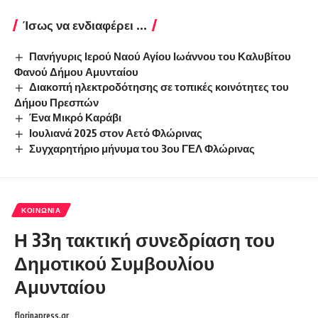
Ίσως να ενδιαφέρει ...
Πανήγυρις Ιερού Ναού Αγίου Ιωάννου του Καλυβίτου
Φανού Δήμου Αμυνταίου
Διακοπή ηλεκτροδότησης σε τοπικές κοινότητες του
Δήμου Πρεσπών
Ένα Μικρό Καράβι
Ιουλιανά 2025 στον Αετό Φλώρινας
Συγχαρητήριο μήνυμα του 3ου ΓΕΛ Φλώρινας
ΚΟΙΝΩΝΊΑ
Η 33η τακτική συνεδρίαση του
Δημοτικού Συμβουλίου
Αμυνταίου
florinapress.gr