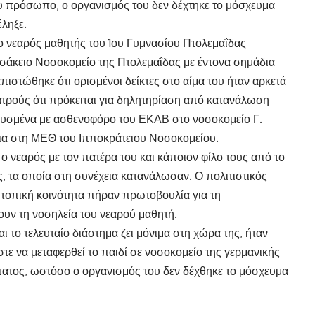
υ πρόσωπο, ο οργανισμός του δεν δέχτηκε το μόσχευμα
έληξε.
ο νεαρός μαθητής του 1ου Γυμνασίου Πτολεμαΐδας
σάκειο Νοσοκομείο της Πτολεμαΐδας με έντονα σημάδια
απιστώθηκε ότι ορισμένοι δείκτες στο αίμα του ήταν αρκετά
ατρούς ότι πρόκειται για δηλητηρίαση από κατανάλωση
σπευσμένα με ασθενοφόρο του ΕΚΑΒ στο νοσοκομείο Γ.
εια στη ΜΕΘ του Ιπποκράτειου Νοσοκομείου.
 νεαρός με τον πατέρα του και κάποιον φίλο τους από το
, τα οποία στη συνέχεια κατανάλωσαν. Ο πολιτιστικός
 τοπική κοινότητα πήραν πρωτοβουλία για τη
υν τη νοσηλεία του νεαρού μαθητή.
ι το τελευταίο διάστημα ζει μόνιμα στη χώρα της, ήταν
τε να μεταφερθεί το παιδί σε νοσοκομείο της γερμανικής
ατος, ωστόσο ο οργανισμός του δεν δέχθηκε το μόσχευμα