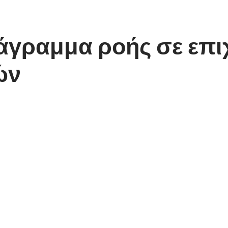
άγραμμα ροής σε επι
ών