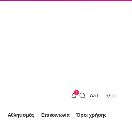
9
Aa
Font
Resizer
ς
Αθλητισμός
Επικοινωνία
Όροι χρήσης