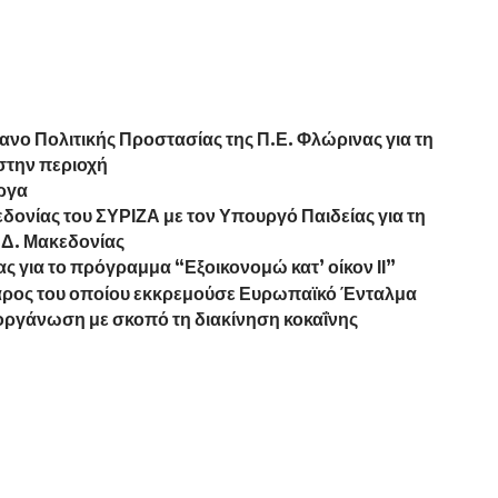
ανο Πολιτικής Προστασίας της Π.Ε. Φλώρινας για τη
στην περιοχή
έργα
ονίας του ΣΥΡΙΖΑ με τον Υπουργό Παιδείας για τη
 Δ. Μακεδονίας
 για το πρόγραμμα “Εξοικονομώ κατ’ οίκον ΙΙ”
άρος του οποίου εκκρεμούσε Ευρωπαϊκό Ένταλμα
οργάνωση με σκοπό τη διακίνηση κοκαΐνης