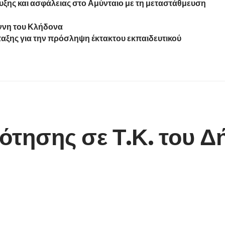
υξης και ασφάλειας στο Αμύνταιο με τη μεταστάθμευση
άννη του Κλήδονα
ξης για την πρόσληψη έκτακτου εκπαιδευτικού
ότησης σε Τ.Κ. του 