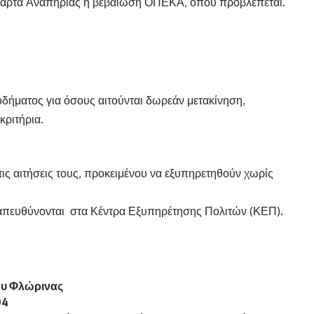
Κάρτα Αναπηρίας ή βεβαίωση ΟΠΕΚΑ, όπου προβλέπεται.
δήματος για όσους αιτούνται δωρεάν μετακίνηση,
ριτήρια.
τις αιτήσεις τους, προκειμένου να εξυπηρετηθούν χωρίς
απευθύνονται στα Κέντρα Εξυπηρέτησης Πολιτών (ΚΕΠ).
ου Φλώρινας
94