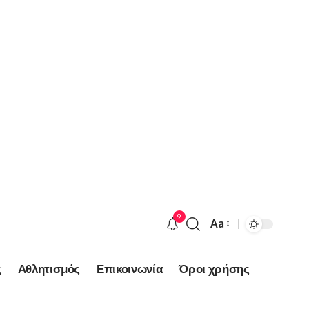
9
Aa
Font
Resizer
ς
Αθλητισμός
Επικοινωνία
Όροι χρήσης