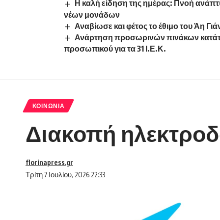
Η καλή είδηση της ημέρας: Πνοή ανάπτ
νέων μονάδων
Αναβίωσε και φέτος το έθιμο του Άη Γι
Ανάρτηση προσωρινών πινάκων κατάτα
προσωπικού για τα 31 Ι.Ε.Κ.
ΚΟΙΝΩΝΊΑ
Διακοπή ηλεκτροδ
florinapress.gr
Τρίτη 7 Ιουλίου, 2026 22:33