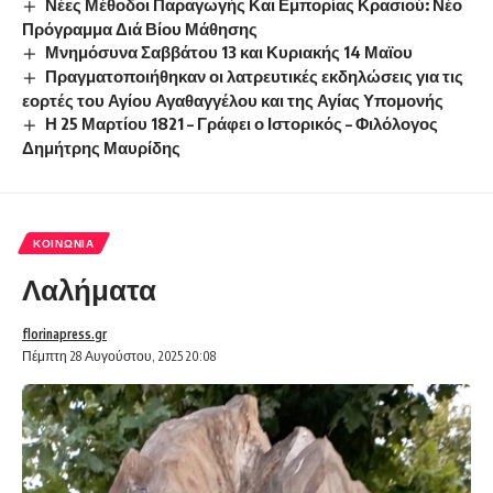
Νέες Μέθοδοι Παραγωγής Και Εμπορίας Κρασιού: Νέο
Πρόγραμμα Διά Βίου Μάθησης
Μνημόσυνα Σαββάτου 13 και Κυριακής 14 Μαϊου
Πραγματοποιήθηκαν οι λατρευτικές εκδηλώσεις για τις
εορτές του Αγίου Αγαθαγγέλου και της Αγίας Υπομονής
Η 25 Μαρτίου 1821 – Γράφει ο Ιστορικός – Φιλόλογος
Δημήτρης Μαυρίδης
ΚΟΙΝΩΝΊΑ
Λαλήματα
florinapress.gr
Πέμπτη 28 Αυγούστου, 2025 20:08