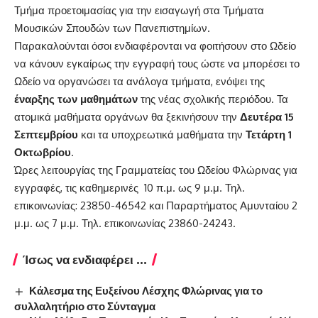
Τμήμα προετοιμασίας για την εισαγωγή στα Τμήματα
Μουσικών Σπουδών των Πανεπιστημίων.
Παρακαλούνται όσοι ενδιαφέρονται να φοιτήσουν στο Ωδείο
να κάνουν εγκαίρως την εγγραφή τους ώστε να μπορέσει το
Ωδείο να οργανώσει τα ανάλογα τμήματα, ενόψει της
έναρξης των μαθημάτων
της νέας σχολικής περιόδου. Τα
ατομικά μαθήματα οργάνων θα ξεκινήσουν την
Δευτέρα 15
Σεπτεμβρίου
και τα υποχρεωτικά μαθήματα την
Τετάρτη 1
Οκτωβρίου
.
Ώρες λειτουργίας της Γραμματείας του Ωδείου Φλώρινας για
εγγραφές, τις καθημερινές 10 π.μ. ως 9 μ.μ. Τηλ.
επικοινωνίας: 23850-46542 και Παραρτήματος Αμυνταίου 2
μ.μ. ως 7 μ.μ. Τηλ. επικοινωνίας 23860-24243.
Ίσως να ενδιαφέρει ...
Κάλεσμα της Ευξείνου Λέσχης Φλώρινας για το
συλλαλητήριο στο Σύνταγμα