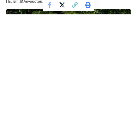
Πέμπτη 28 Αυγούστου, 2025 19:55
Στις καθημερινές μας συζητήσεις στα καφενεία και στα
πεζοδρόμια , κρίνουμε τους τοπικούς μας άρχοντες για τις
όποιες τοπικές ασχήμιες της πόλης μας. Οι τοπικοί μας
άρχοντες τακτικά μας ενημερώνουν από τα μέσα μαζικής
ενημέρωσης , τα σχέδιά τους για μία καλύτερη Φλώρινα. Σε
πρόσφατη ενημέρωση μεταξύ άλλων μας δήλωσαν και τα
εξής: “από το 2019 χάρη σε δικές μας μελετημένες,