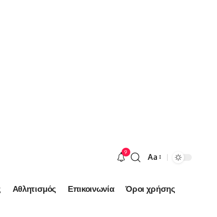
9
Aa
Font
Resizer
ς
Αθλητισμός
Επικοινωνία
Όροι χρήσης