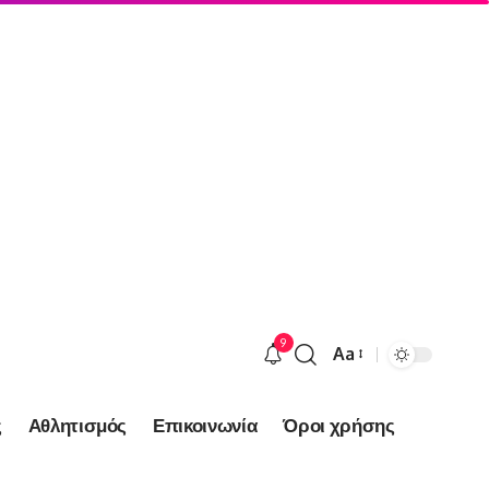
9
Aa
Font
Resizer
ς
Αθλητισμός
Επικοινωνία
Όροι χρήσης