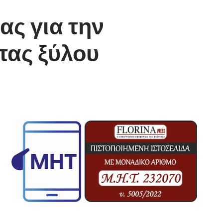
ς για την
πας ξύλου