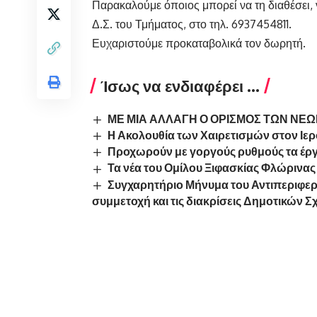
Παρακαλούμε όποιος μπορεί να τη διαθέσει, 
Δ.Σ. του Τμήματος, στο τηλ. 6937454811.
Ευχαριστούμε προκαταβολικά τον δωρητή.
Ίσως να ενδιαφέρει ...
ΜΕ ΜΙΑ ΑΛΛΑΓΗ Ο ΟΡΙΣΜΟΣ ΤΩΝ ΝΕ
H Ακολουθία των Χαιρετισμών στον Ιε
Προχωρούν με γοργούς ρυθμούς τα έρ
Τα νέα του Ομίλου Ξιφασκίας Φλώρινας
Συγχαρητήριο Μήνυμα του Αντιπεριφερ
συμμετοχή και τις διακρίσεις Δημοτικών Σ