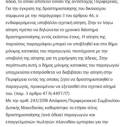
άδεια, το οποίο αποτελεί έσοδο της αντίστοιχης Περιφέρειας.
Για την έγκριση της δραστηριοποίησης του δικαιούχου
σύμφωνα με την παράγραφο 3 του άρθρου 46, ο
ενδιαφερόμενος υποβάλλει σχετική αίτηση. Στην εν λόγω
αίτηση πρέπει να δηλώνεται το χρονικό διάστημα
δραστηριοποίησης εντός εκάστου έτους. Η αίτηση της
παρούσας παραγράφου μπορεί να υποβληθεί και στο δήμο
μόνιμης κατοικίας του παραγωγού, ταυτόχρονα με την
υποβολή της αίτησης για τη χορήγηση της άδειας. Στην
περίπτωση αυτή, ο δήμος μόνιμης κατοικίας του παραγωγού
υποχρεούται επιπρόσθετα να διαβιβάσει την αίτηση στην
Περιφέρεια εντός της οποίας ζητεί να δραστηριοποιηθεί ο
παραγωγός, προκειμένου να εξετασθεί στο σχετικό αίτημά
του. (
παρ. 3 άρθρο 47 Ν.4497/17
)
Με την αριθ. 243/2018 Απόφαση Περιφερειακού Συμβουλίου
Δυτικής Μακεδονίας καθορίστηκε το ετήσιο τέλος
δραστηριοποίησης (ανά άδεια) παραγωγών και
επαγγελματιών πωλητών πλανοδίου εμπορίου για την