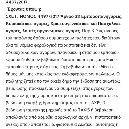
4497/2017.
Έχοντας υπόψη:
ΣΧΕΤ.: ΝΟΜΟΣ 4497/2017 Άρθρο 38 Εμποροπανηγύρεις,
Κυριακάτικες αγορές, Χριστουγεννιάτικες και Πασχαλινές
αγορές, λοιπές οργανωμένες αγορές.
Παρ.3. Στις αγορές
του παρόντος άρθρου συμμετέχουν πωλητές που διαθέτουν
όλα τα νόμιμα φορολογικά παραστατικά και δεν είναι
αδειούχοι λαϊκών αγορών, πλανόδιου ή στάσιμου εμπορίου,
εφόσον διαθέτουν βεβαίωση δραστηριοποίησης υπαίθριου
εμπορίου ετήσιας διάρκειας. Τη βεβαίωση αυτή εκδίδει ο
δήμος μόνιμης κατοικίας των ενδιαφερόμενων πωλητών. Ο
πωλητής ζητεί από τον οικείο δήμο την έκδοση της ανωτέρω
βεβαίωσης, προκειμένου να συμμετέχει στις αγορές των
δήμων όλης της χώρας και στην αίτησή του επισυνάπτει: α.
βεβαίωση έναρξης δραστηριότητας από το TAXIS, β.
βεβαίωση ταμειακής μηχανής από το TAXIS ή βεβαίωση
απαλλαγής από αρμόδια φορολογική αρχή, γ. πιστοποιητικό
υγείας, όπου απαιτείται, δ. φωτοτυπία Δελτίου Ταυτότητας ή