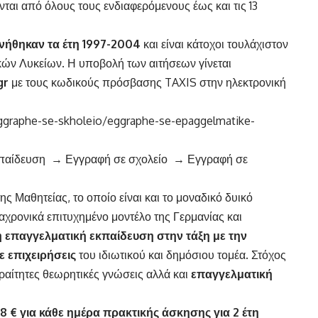
ται από όλους τους ενδιαφερόμενους έως και τις 13
νήθηκαν τα έτη 1997-2004
και είναι κάτοχοι τουλάχιστον
ικών Λυκείων. Η υποβολή των αιτήσεων γίνεται
gr
με τους κωδικούς πρόσβασης TAXIS στην ηλεκτρονική
eggraphe-se-skholeio/eggraphe-se-epaggelmatike-
Εκπαίδευση → Εγγραφή σε σχολείο → Εγγραφή σε
ς Μαθητείας, το οποίο είναι και το μοναδικό δυικό
αχρονικά επιτυχημένο μοντέλο της Γερμανίας και
ή επαγγελματική εκπαίδευση
στην τάξη με την
ε επιχειρήσεις
του ιδιωτικού και δημόσιου τομέα. Στόχος
αραίτητες θεωρητικές γνώσεις αλλά και
επαγγελματική
,78 € για κάθε ημέρα πρακτικής άσκησης για 2 έτη