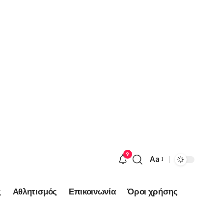
9
Aa
Font
Resizer
ς
Αθλητισμός
Επικοινωνία
Όροι χρήσης