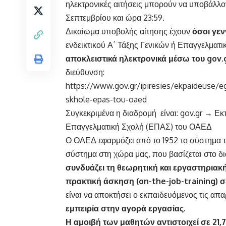
ηλεκτρονικές αιτήσεις μπορούν να υποβάλλον
Σεπτεμβρίου και ώρα 23:59.
Δικαίωμα υποβολής αίτησης έχουν
όσοι γεν
ενδεικτικού Α΄ Τάξης Γενικών ή Επαγγελματ
αποκλειστικά ηλεκτρονικά μέσω του gov.
διεύθυνση:
https://www.gov.gr/ipiresies/ekpaideuse/
skhole-epas-tou-oaed
Συγκεκριμένα η διαδρομή είναι: gov.gr → 
Επαγγελματική Σχολή (ΕΠΑΣ) του ΟΑΕΔ
Ο ΟΑΕΔ εφαρμόζει από το 1952 το σύστημα τη
σύστημα στη χώρα μας, που βασίζεται στο δι
συνδυάζει τη θεωρητική και εργαστηριακ
πρακτική άσκηση (on-the-job-training) σ
είναι να αποκτήσει ο εκπαιδευόμενος τις απ
εμπειρία στην αγορά εργασίας.
Η αμοιβή των μαθητών
αντιστοιχεί σε 21