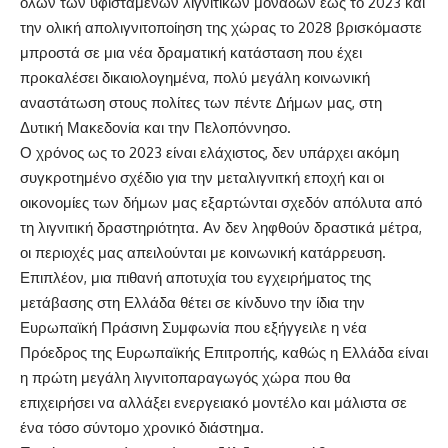
όλων των υφιστάμενων λιγνιτικών μονάδων έως το 2023 και
την ολική απολιγνιτοποίηση της χώρας το 2028 βρισκόμαστε
μπροστά σε μια νέα δραματική κατάσταση που έχει
προκαλέσει δικαιολογημένα, πολύ μεγάλη κοινωνική
αναστάτωση στους πολίτες των πέντε Δήμων μας, στη
Δυτική Μακεδονία και την Πελοπόννησο.
Ο χρόνος ως το 2023 είναι ελάχιστος, δεν υπάρχει ακόμη
συγκροτημένο σχέδιο για την μεταλιγνιτκή εποχή και οι
οικονομίες των δήμων μας εξαρτώνται σχεδόν απόλυτα από
τη λιγνιτική δραστηριότητα. Αν δεν ληφθούν δραστικά μέτρα,
οι περιοχές μας απειλούνται με κοινωνική κατάρρευση.
Επιπλέον, μια πιθανή αποτυχία του εγχειρήματος της
μετάβασης στη Ελλάδα θέτει σε κίνδυνο την ίδια την
Ευρωπαϊκή Πράσινη Συμφωνία που εξήγγειλε η νέα
Πρόεδρος της Ευρωπαϊκής Επιτροπής, καθώς η Ελλάδα είναι
η πρώτη μεγάλη λιγνιτοπαραγωγός χώρα που θα
επιχειρήσει να αλλάξει ενεργειακό μοντέλο και μάλιστα σε
ένα τόσο σύντομο χρονικό διάστημα.