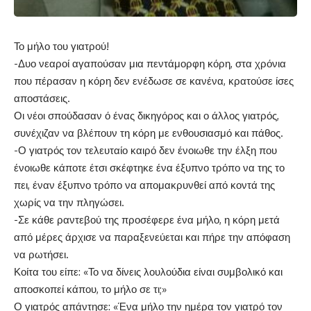
Το μήλο του γιατρού!
-Δυο νεαροί αγαπούσαν μια πεντάμορφη κόρη, στα χρόνια
που πέρασαν η κόρη δεν ενέδωσε σε κανένα, κρατούσε ίσες
αποστάσεις.
Οι νέοι σπούδασαν ό ένας δικηγόρος και ο άλλος γιατρός,
συνέχιζαν να βλέπουν τη κόρη με ενθουσιασμό και πάθος.
-Ο γιατρός τον τελευταίο καιρό δεν ένοιωθε την έλξη που
ένοιωθε κάποτε έτσι σκέφτηκε ένα έξυπνο τρόπο να της το
πει, έναν έξυπνο τρόπο να απομακρυνθεί από κοντά της
χωρίς να την πληγώσει.
-Σε κάθε ραντεβού της προσέφερε ένα μήλο, η κόρη μετά
από μέρες άρχισε να παραξενεύεται και πήρε την απόφαση
να ρωτήσει.
Κοίτα του είπε: «Το να δίνεις λουλούδια είναι συμβολικό και
αποσκοπεί κάπου, το μήλο σε τι;»
Ο γιατρός απάντησε: «Ένα μήλο την ημέρα τον γιατρό τον