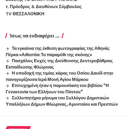
τ. Πρόεδρος & Διευθύνων Σύμβουλος
TV ΘΕΣΣΑΛΟΝΙΚΗ
Ίσως να ενδιαφέρει ...
Τα εγκαίνια της έκθεση φωτογραφίας της Αθηνάς
Πέρκα «Αιθιοπία: Το παραμύθι της σκόνης»
Πασχάλιες Ευχές της Διεύθυνσης Δευτεροβάθμιας
Εκπαίδευσης Φλώρινας
Η υποδοχή της τιμίας κάρας του Οσίου Δαυίδ στην
πανηγυρίζουσα Ιερά Μονή Αγίου Μάρκου
Επιτυχημένη ήταν η παρουσίαση του βιβλίου “Η
Γενοκτονία των Ελλήνων του Πόντου”
Συλλυπητήριο μήνυμα του Συλλόγου Δημοτικών
Υπαλλήλων Δήμων Φλώρινας, Αμυνταίου και Πρεσπών
ΕΠΙΣΤΟΛΈΣ