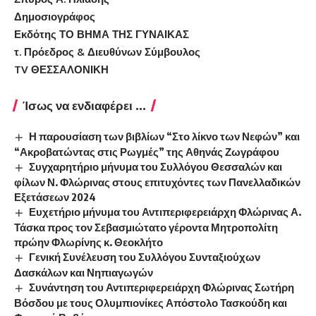
Δημοσιογράφος
Εκδότης ΤΟ ΒΗΜΑ ΤΗΣ ΓΥΝΑΙΚΑΣ
τ. Πρόεδρος & Διευθύνων Σύμβουλος
TV ΘΕΣΣΑΛΟΝΙΚΗ
Ίσως να ενδιαφέρει ...
Η παρουσίαση των βιβλίων “Στο λίκνο των Νεφών” και
“Ακροβατώντας στις Ρωγμές” της Αθηνάς Ζωγράφου
Συγχαρητήριο μήνυμα του Συλλόγου Θεσσαλών και
φίλων Ν. Φλώρινας στους επιτυχόντες των Πανελλαδικών
Εξετάσεων 2024
Ευχετήριο μήνυμα του Αντιπεριφερειάρχη Φλώρινας Α.
Τάσκα προς τον Σεβασμιώτατο γέροντα Μητροπολίτη
πρώην Φλωρίνης κ. Θεοκλήτο
Γενική Συνέλευση του Συλλόγου Συνταξιούχων
Δασκάλων και Νηπιαγωγών
Συνάντηση του Αντιπεριφερειάρχη Φλώρινας Σωτήρη
Βόσδου με τους Ολυμπιονίκες Απόστολο Τασκούδη και