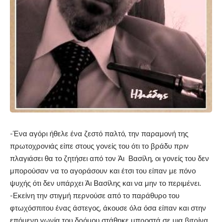
-Ένα αγόρι ήθελε ένα ζεστό παλτό, την παραμονή της
πρωτοχρονιάς είπε στους γονείς του ότι το βράδυ πριν
πλαγιάσει θα το ζητήσει από τον Άι Βασίλη, οι γονείς του δεν
μπορούσαν να το αγοράσουν και έτσι του είπαν με πόνο
ψυχής ότι δεν υπάρχει Άι Βασίλης και να μην το περιμένει.
-Εκείνη την στιγμή περνούσε από το παράθυρο του
φτωχόσπιτου ένας άστεγος, άκουσε όλα όσα είπαν και στην
επόμενη γωνία του δρόμου στάθηκε μπροστά σε μια βιτρίνα