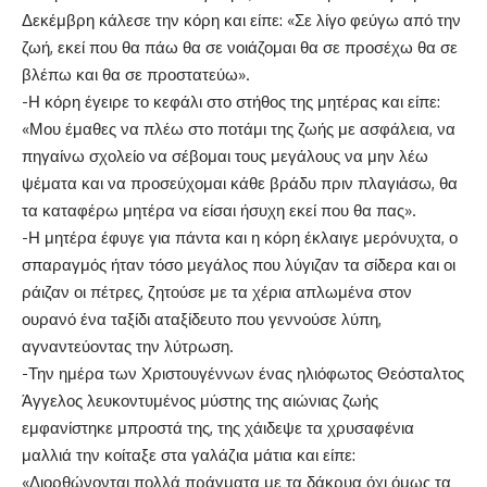
Δεκέμβρη κάλεσε την κόρη και είπε: «Σε λίγο φεύγω από την
ζωή, εκεί που θα πάω θα σε νοιάζομαι θα σε προσέχω θα σε
βλέπω και θα σε προστατεύω».
-Η κόρη έγειρε το κεφάλι στο στήθος της μητέρας και είπε:
«Μου έμαθες να πλέω στο ποτάμι της ζωής με ασφάλεια, να
πηγαίνω σχολείο να σέβομαι τους μεγάλους να μην λέω
ψέματα και να προσεύχομαι κάθε βράδυ πριν πλαγιάσω, θα
τα καταφέρω μητέρα να είσαι ήσυχη εκεί που θα πας».
-Η μητέρα έφυγε για πάντα και η κόρη έκλαιγε μερόνυχτα, ο
σπαραγμός ήταν τόσο μεγάλος που λύγιζαν τα σίδερα και οι
ράιζαν οι πέτρες, ζητούσε με τα χέρια απλωμένα στον
ουρανό ένα ταξίδι αταξίδευτο που γεννούσε λύπη,
αγναντεύοντας την λύτρωση.
-Την ημέρα των Χριστουγέννων ένας ηλιόφωτος Θεόσταλτος
Άγγελος λευκοντυμένος μύστης της αιώνιας ζωής
εμφανίστηκε μπροστά της, της χάιδεψε τα χρυσαφένια
μαλλιά την κοίταξε στα γαλάζια μάτια και είπε:
«Διορθώνονται πολλά πράγματα με τα δάκρυα όχι όμως τα