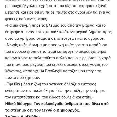
με ρούχα έβγαλε τα χρήματα που είχε τα μέτρησε τα ξανά
μέτρησε και είδε ότι αν πάρει παλτό στο αγόρι δεν θα έχει να
φάει τις επόμενες μέρες.
-Για μια στιγμή πήρε το βλέμμα του από την βιτρίνα και το
έστρεψε απέναντι στο μπακάλικο έκανε μερικά βήματα προς
αυτό μα γρήγορα σταμάτησε, επέστρεψε και το αγόρασε.
-Νωρίς το ξημέρωμα με προσοχή το άφησε στο παράθυρο
του αγοριού χτύπησε το τζάμι και έφυγε, ο μικρός ξύπνησε
και αντίκρισε το πολυπόθητο παλτό που ονειρευόταν, η χαρά
του ήταν τόσο μεγάλη που έτρεξε αμέσως στους γονείς του
λέγοντας, «Υπάρχει Άι Βασίλης!!! κοιτάξτε μου έφερε το
παλτό που ζήτησα».
-Την ίδια μέρα η ζωή του άστεγου άλλαξε ο έμπορος
ενδυμάτων τον ακολούθησε, είδε την πράξη, την εκτίμησε,
τον εμπιστεύτηκε και του έδωσε δουλειά και σπίτι!.-
Ηθικό δίδαγμα: Τον καλοκάγαθο άνθρωπο που δίνει από
το στέρημα δεν τον ξεχνά ο Δημιουργός.
Σπύρος Α. Ηλιάδης