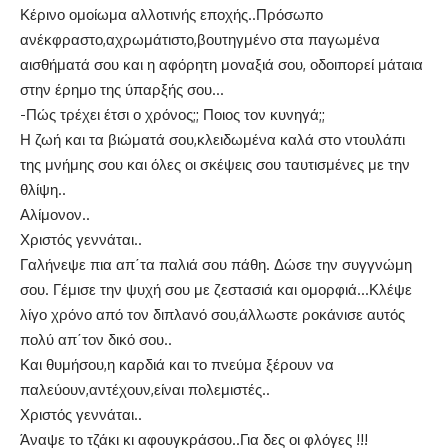
Κέρινο ομοίωμα αλλοτινής εποχής..Πρόσωπο
ανέκφραστο,αχρωμάτιστο,βουτηγμένο στα παγωμένα
αισθήματά σου και η αφόρητη μοναξιά σου, οδοιπορεί μάταια
στην έρημο της ύπαρξής σου…
-Πώς τρέχει έτσι ο χρόνος;; Ποιος τον κυνηγά;;
Η ζωή και τα βιώματά σου,κλειδωμένα καλά στο ντουλάπι
της μνήμης σου και όλες οι σκέψεις σου ταυτισμένες με την
θλίψη..
Αλίμονον..
Χριστός γεννάται..
Γαλήνεψε πια απ΄τα παλιά σου πάθη. Δώσε την συγγνώμη
σου. Γέμισε την ψυχή σου με ζεστασιά και ομορφιά…Κλέψε
λίγο χρόνο από τον διπλανό σου,άλλωστε ροκάνισε αυτός
πολύ απ΄τον δικό σου..
Και θυμήσου,η καρδιά και το πνεύμα ξέρουν να
παλεύουν,αντέχουν,είναι πολεμιστές..
Χριστός γεννάται..
Άναψε το τζάκι κι αφουγκράσου..Για δες οι φλόγες !!!