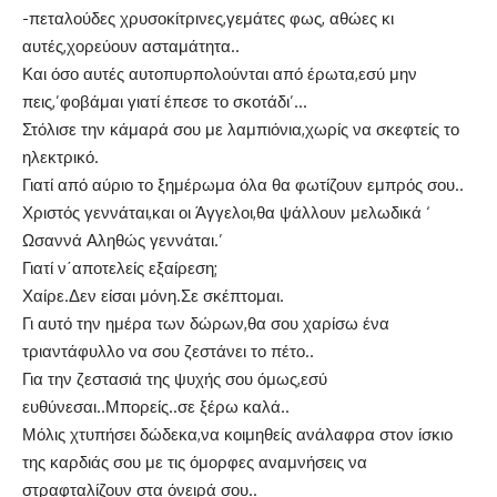
-πεταλούδες χρυσοκίτρινες,γεμάτες φως, αθώες κι
αυτές,χορεύουν ασταμάτητα..
Και όσο αυτές αυτοπυρπολούνται από έρωτα,εσύ μην
πεις,’φοβάμαι γιατί έπεσε το σκοτάδι’…
Στόλισε την κάμαρά σου με λαμπιόνια,χωρίς να σκεφτείς το
ηλεκτρικό.
Γιατί από αύριο το ξημέρωμα όλα θα φωτίζουν εμπρός σου..
Χριστός γεννάται,και οι Άγγελοι,θα ψάλλουν μελωδικά ‘
Ωσαννά Αληθώς γεννάται.’
Γιατί ν΄αποτελείς εξαίρεση;
Χαίρε.Δεν είσαι μόνη.Σε σκέπτομαι.
Γι αυτό την ημέρα των δώρων,θα σου χαρίσω ένα
τριαντάφυλλο να σου ζεστάνει το πέτο..
Για την ζεστασιά της ψυχής σου όμως,εσύ
ευθύνεσαι..Μπορείς..σε ξέρω καλά..
Μόλις χτυπήσει δώδεκα,να κοιμηθείς ανάλαφρα στον ίσκιο
της καρδιάς σου με τις όμορφες αναμνήσεις να
στραφταλίζουν στα όνειρά σου..