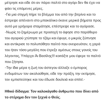
μέτρησε και είδε ότι αν πάρει παλτό στο αγόρι δεν θα έχει να
φάει τις επόμενες μέρες.
-Για μια στιγμή πήρε το βλέμμα του από την βιτρίνα και το
έστρεψε απέναντι στο μπακάλικο έκανε μερικά βήματα προς
αυτό μα γρήγορα σταμάτησε, επέστρεψε και το αγόρασε.
-Νωρίς το ξημέρωμα με προσοχή το άφησε στο παράθυρο
του αγοριού χτύπησε το τζάμι και έφυγε, ο μικρός ξύπνησε
και αντίκρισε το πολυπόθητο παλτό που ονειρευόταν, η χαρά
του ήταν τόσο μεγάλη που έτρεξε αμέσως στους γονείς του
λέγοντας, Υπάρχει Άι Βασίλης!!! κοιτάξτε μου έφερε το παλτό
που ζήτησα.
-Την ίδια μέρα η ζωή του άστεγου άλλαξε ο έμπορος
ενδυμάτων τον ακολούθησε, είδε την πράξη, την εκτίμησε,
τον εμπιστεύτηκε και του έδωσε δουλειά και σπίτι!.-
Ηθικό δίδαγμα: Τον καλοκάγαθο άνθρωπο που δίνει από
το στέρημα δεν τον ξεχνά ο Θεός.