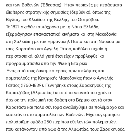
και των Βοδενών (Έδεσσας). Ήταν περιοχές με περάσματα
ιδιαίτερης στρατηγικής σημασίας (δερβένια), όπως της
Βίγλας, του Κλειδίου, της Κέλλης, του Οστρόβου.
Το 1821, σχεδόν ταυτόχρονα με τη Νότια Ελλάδα,
εξερράγησαν επαναστατικά κινήματα και στη Μακεδονία,
στη Χαλκιδική με τον Εμμανουήλ Παπά και στη Νάουσα με
τους Καρατάσο και Αγγελή Γάτσο, καθόλου τυχαία ή
περιστασιακά, αλλά γιατί έτσι είχαν προβλεφθεί και
προγραμματισθεί από την Φιλική Εταιρεία.
Ένας από τους δυναμικότερους πρωτοκλέφτες και
αρματολούς της Κεντρικής Μακεδονίας ήταν ο Αγγελής
Γάτσος (1760-1839). Γεννήθηκε στους Σαρακηνούς της
Καρατζόβας (Αλμωπίας) κι από τα νεανικά του χρόνια
άρχισε την πολεμική του δράση στο Βέρμιο κοντά στον
Καρατάσο και πολύ σύντομα αναδείχθηκε σε πολέμαρχο και
καπετάνιο στο αρματολίκι των Βοδενών. Είχε συγκροτήσει
πολυάριθμη ομάδα 250 περίπου εθελοντών πολεμιστών,
που κατάγονταν από χωριά της Αλμωπίας, τους Σαρακηνούς,