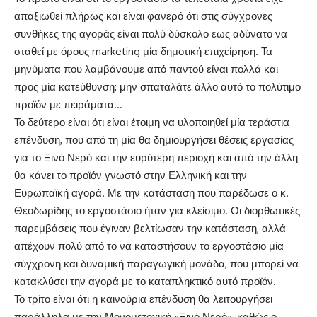
απαξιωθεί πλήρως και είναι φανερό ότι στις σύγχρονες
συνθήκες της αγοράς είναι πολύ δύσκολο έως αδύνατο να
σταθεί με όρους marketing μία δημοτική επιχείρηση. Τα
μηνύματα που λαμβάνουμε από παντού είναι πολλά και
προς μία κατεύθυνση: μην σπαταλάτε άλλο αυτό το πολύτιμο
προϊόν με πειράματα…
Το δεύτερο είναι ότι είναι έτοιμη να υλοποιηθεί μία τεράστια
επένδυση, που από τη μία θα δημιουργήσει θέσεις εργασίας
για το Ξινό Νερό και την ευρύτερη περιοχή και από την άλλη
θα κάνει το προϊόν γνωστό στην Ελληνική και την
Ευρωπαϊκή αγορά. Με την κατάσταση που παρέδωσε ο κ.
Θεοδωρίδης το εργοστάσιο ήταν για κλείσιμο. Οι διορθωτικές
παρεμβάσεις που έγιναν βελτίωσαν την κατάσταση, αλλά
απέχουν πολύ από το να καταστήσουν το εργοστάσιο μία
σύγχρονη και δυναμική παραγωγική μονάδα, που μπορεί να
κατακλύσει την αγορά με το καταπληκτικό αυτό προϊόν.
Το τρίτο είναι ότι η καινούρια επένδυση θα λειτουργήσει
παράλληλα με την Μονομετοχική «Ξινό Νερό», καθώς ο