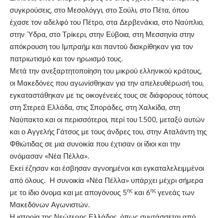
συγκρούσεις, στο Μεσολόγγι, στο Σούλι, στο Πέτα, όπου
έχασε τον αδελφό του Πέτρο, στα Δερβενάκια, στο Ναύπλιο,
στην Ύδρα, στο Τρίκερι, στην Εύβοια, στη Μεσσηνία στην
απόκρουση του Ιμπραήμ και παντού διακρίθηκαν για τον
πατριωτισμό και τον ηρωισμό τους.
Μετά την ανεξαρτητοποίηση του μικρού ελληνικού κράτους,
οι Μακεδόνες που αγωνίσθηκαν για την απελευθέρωσή του,
εγκαταστάθηκαν με τις οικογένειές τους σε διάφορους τόπους
στη Στερεά Ελλάδα, στις Σποράδες, στη Χαλκίδα, στη
Ναύπακτο και οι περισσότεροι, περί του 1.500, μεταξύ αυτών
και ο Αγγελής Γάτσος με τους άνδρες του, στην Αταλάντη της
Φθιώτιδας σε μια συνοικία που έχτισαν οι ίδιοι και την
ονόμασαν «Νέα Πέλλα».
Εκεί έζησαν και έσβησαν αγνοημένοι και εγκαταλελειμμένοι
από όλους. Η συνοικία «Νέα Πέλλα» υπάρχει μέχρι σήμερα
ης
ης
με το ίδιο όνομα και με απογόνους 5
και 6
γενεάς των
Μακεδόνων Αγωνιστών.
Η ιστορία της Νεώτερης Ελλάδος, όπως συντάσσεται από