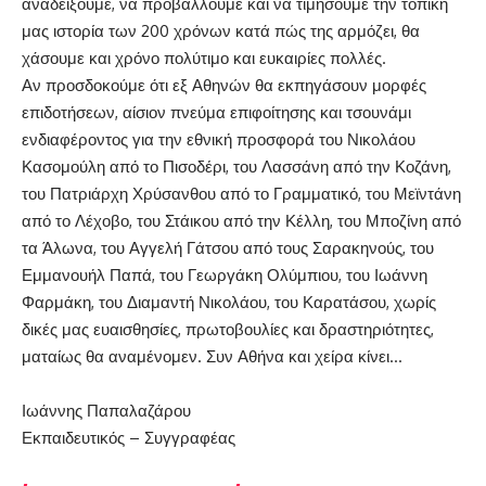
αναδείξουμε, να προβάλλουμε και να τιμήσουμε την τοπική
μας ιστορία των 200 χρόνων κατά πώς της αρμόζει, θα
χάσουμε και χρόνο πολύτιμο και ευκαιρίες πολλές.
Αν προσδοκούμε ότι εξ Αθηνών θα εκπηγάσουν μορφές
επιδοτήσεων, αίσιον πνεύμα επιφοίτησης και τσουνάμι
ενδιαφέροντος για την εθνική προσφορά του Νικολάου
Κασομούλη από το Πισοδέρι, του Λασσάνη από την Κοζάνη,
του Πατριάρχη Χρύσανθου από το Γραμματικό, του Μεϊντάνη
από το Λέχοβο, του Στάικου από την Κέλλη, του Μποζίνη από
τα Άλωνα, του Αγγελή Γάτσου από τους Σαρακηνούς, του
Εμμανουήλ Παπά, του Γεωργάκη Ολύμπιου, του Ιωάννη
Φαρμάκη, του Διαμαντή Νικολάου, του Καρατάσου, χωρίς
δικές μας ευαισθησίες, πρωτοβουλίες και δραστηριότητες,
ματαίως θα αναμένομεν. Συν Αθήνα και χείρα κίνει…
Ιωάννης Παπαλαζάρου
Εκπαιδευτικός – Συγγραφέας