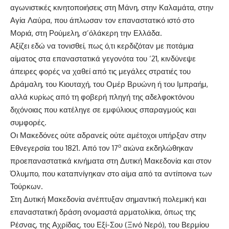
αγωνιστικές κινητοποιήσεις στη Μάνη, στην Καλαμάτα, στην
Αγία Λαύρα, που άπλωσαν τον επαναστατικό ιστό στο
Μοριά, στη Ρούμελη, σ’όλάκερη την Ελλάδα.
Αξίζει εδώ να τονισθεί, πως ό,τι κερδιζόταν με ποτάμια
αίματος στα επαναστατικά γεγονότα του ‘21, κινδύνεψε
άπειρες φορές να χαθεί από τις μεγάλες στρατιές του
Δράμαλη, του Κιουταχή, του Ομέρ Βρυώνη ή του Ιμπραήμ,
αλλά κυρίως από τη φοβερή πληγή της αδελφοκτόνου
διχόνοιας που κατέληγε σε εμφύλιους σπαραγμούς και
συμφορές.
Οι Μακεδόνες ούτε αδρανείς ούτε αμέτοχοι υπήρξαν στην
ο
Εθνεγερσία του 1821. Από τον 17
αιώνα εκδηλώθηκαν
προεπαναστατικά κινήματα στη Δυτική Μακεδονία και στον
Όλυμπο, που καταπνίγηκαν στο αίμα από τα αντίποινα των
Τούρκων.
Στη Δυτική Μακεδονία ανέπτυξαν σημαντική πολεμική και
επαναστατική δράση ονομαστά αρματολίκια, όπως της
Ρέσνας, της Αχρίδας, του Εξί-Σου (Ξινό Νερό), του Βερμίου