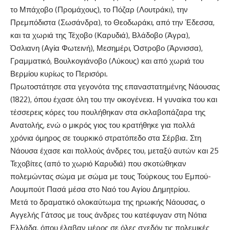
το Μπάχοβο (Προμάχους), το Πόζαρ (Λουτράκι), την
Πρεμπόδιστα (Σωσάνδρα), το Θεοδωράκι, από την Έδεσσα,
και τα χωριά της Τέχοβο (Καρυδιά), Βλάδοβο (Άγρα),
Όσλιανη (Αγία Φωτεινή), Μεσημέρι, Όστροβο (Άρνισσα),
Γραμματικό, Βουλκογιάνοβο (Λύκους) και από χωριά του
Βερμίου κυρίως το Περισόρι.
Πρωτοστάτησε στα γεγονότα της επαναστατημένης Νάουσας
(1822), όπου έχασε όλη του την οικογένεια. Η γυναίκα του και
τέσσερεις κόρες του πουλήθηκαν στα σκλαβοπάζαρα της
Ανατολής, ενώ ο μικρός γιος του κρατήθηκε για πολλά
χρόνια όμηρος σε τουρκικό στρατόπεδο στα Σέρβια. Στη
Νάουσα έχασε και πολλούς άνδρες του, μεταξύ αυτών και 25
Τεχοβίτες (από το χωριό Καρυδιά) που σκοτώθηκαν
πολεμώντας σώμα με σώμα με τους Τούρκους του Εμπού-
Λουμπούτ Πασά μέσα στο Ναό του Αγίου Δημητρίου.
Μετά το δραματικό ολοκαύτωμα της ηρωικής Νάουσας, ο
Αγγελής Γάτσος με τους άνδρες του κατέφυγαν στη Νότια
Ελλάδα, όπου έλαβαν μέρος σε όλες σχεδόν τις πολεμικές