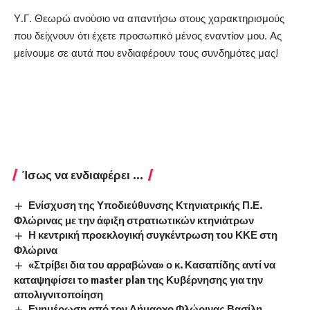
Υ.Γ. Θεωρώ ανούσιο να απαντήσω στους χαρακτηρισμούς
που δείχνουν ότι έχετε προσωπικό μένος εναντίον μου. Ας
μείνουμε σε αυτά που ενδιαφέρουν τους συνδημότες μας!
Ίσως να ενδιαφέρει ...
Ενίσχυση της Υποδιεύθυνσης Κτηνιατρικής Π.Ε.
Φλώρινας με την άφιξη στρατιωτικών κτηνιάτρων
Η κεντρική προεκλογική συγκέντρωση του ΚΚΕ στη
Φλώρινα
«Στρίβει δια του αρραβώνα» ο κ. Κασαπίδης αντί να
καταψηφίσει το master plan της Κυβέρνησης για την
απολιγνιτοποίηση
Ενημέρωση από τον Δήμαρχο Φλώρινας Βασίλη