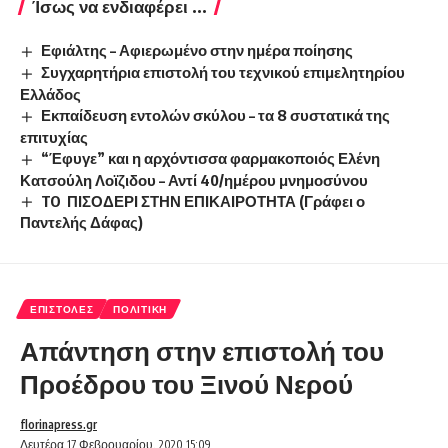
Ίσως να ενδιαφέρει ...
Εφιάλτης – Αφιερωμένο στην ημέρα ποίησης
Συγχαρητήρια επιστολή του τεχνικού επιμελητηρίου
Ελλάδος
Εκπαίδευση εντολών σκύλου – τα 8 συστατικά της
επιτυχίας
“Έφυγε” και η αρχόντισσα φαρμακοποιός Ελένη
Κατσούλη Λοϊζιδου – Αντί 40/ημέρου μνημοσύνου
TO ΠΙΣΟΔΕΡΙ ΣΤΗΝ ΕΠΙΚΑΙΡΟΤΗΤΑ (Γράφει ο
Παντελής Δάφας)
ΕΠΙΣΤΟΛΈΣ
ΠΟΛΙΤΙΚΉ
Απάντηση στην επιστολή του
Προέδρου του Ξινού Νερού
florinapress.gr
Δευτέρα 17 Φεβρουαρίου, 2020 15:09