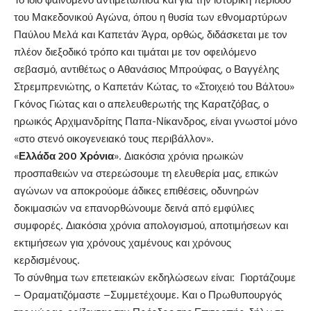
του Μακεδονικού Αγώνα, όπου η θυσία των εθνομαρτύρων
Παύλου Μελά και Καπετάν Άγρα, ορθώς, διδάσκεται με τον
πλέον διεξοδικό τρόπο και τιμάται με τον οφειλόμενο
σεβασμό, αντιθέτως ο Αθανάσιος Μπρούφας, ο Βαγγέλης
Στρεμπρενιώτης, ο Καπετάν Κώτας, το «Στοιχειό του Βάλτου»
Γκόνος Γιώτας και ο απελευθερωτής της Καρατζόβας, ο
ηρωικός Αρχιμανδρίτης Παπα-Νίκανδρος, είναι γνωστοί μόνο
«στο στενό οικογενειακό τους περιβάλλον».
«
Ελλάδα 200 Χρόνια
». Διακόσια χρόνια ηρωικών
προσπαθειών να στερεώσουμε τη ελευθερία μας, επικών
αγώνων να αποκρούομε άδικες επιθέσεις, οδυνηρών
δοκιμασιών να επανορθώνουμε δεινά από εμφύλιες
συμφορές. Διακόσια χρόνια απολογισμού, αποτιμήσεων και
εκτιμήσεων για χρόνους χαμένους και χρόνους
κερδισμένους.
Το σύνθημα των επετειακών εκδηλώσεων είναι
:
Γιορτάζουμε
– Οραματιζόμαστε –Συμμετέχουμε. Και ο Πρωθυπουργός