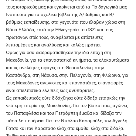
τους ιστορικούς μας και εγκρίνεται από τα Παιδαγωγικά μας
Ινστιτούτα για τα σχολικά βιβλία της Α/βάθμιας και Β/
βάθμιας εκπαίδευσης, στα γεγονότα που έλαβαν χώρα στη
Νότια Ελλάδα, κατά την Εθνεγερσία του 1821 και τους
πρωταγωνιστές τους, αναφέρεται με απίστευτες
λεπτομέρειες και αναλύσεις και καλώς πράττει.
Όμως για όσα διαδραματίσθηκαν την ίδια εποχή στη
Μακεδονία, για τα επαναστατικά κινήματα, τα ολοκαυτώματα
και τις ανελέητες σφαγές στη Θεσσαλονίκη, στην
Κασσάνδρα, στη Νάουσα, στην Πελαγονία, στη Φλώρινα, για
τους Μακεδόνες αγωνιστές και επαναστάτες, οι αναφορές
είναι απελπιστικά ελλιπείς έως ανύπαρκτες.
Ως εκπαιδευτικός ούτε διδάχθηκα ούτε δίδαξα επαρκώς την
νεότερη ιστορία της Μακεδονίας. Για τον βίο και τους αγώνες
του Παπαφλέσα και του Πετρόμπεη έμαθα και δίδαξα την
πάσα λεπτομέρεια. Για τον Νικόλαο Κασομούλη, τον Αγγελή
Γάτσο και τον Καρατάσο ελάχιστα έμαθα, ελάχιστα δίδαξα.
Το ίδιο φαινόμενο αντιμετώπισα και για την ιστορική περίοδο