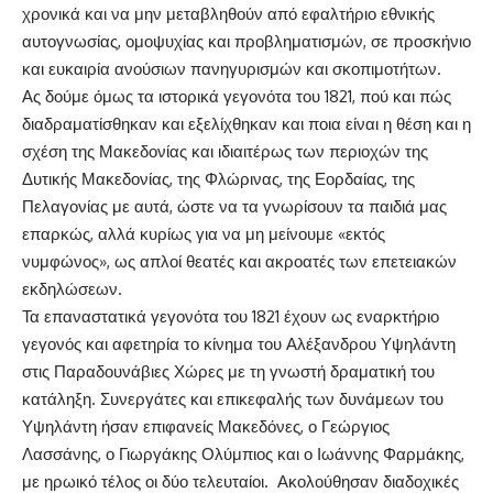
χρονικά και να μην μεταβληθούν από εφαλτήριο εθνικής
αυτογνωσίας, ομοψυχίας και προβληματισμών, σε προσκήνιο
και ευκαιρία ανούσιων πανηγυρισμών και σκοπιμοτήτων.
Ας δούμε όμως τα ιστορικά γεγονότα του 1821, πού και πώς
διαδραματίσθηκαν και εξελίχθηκαν και ποια είναι η θέση και η
σχέση της Μακεδονίας και ιδιαιτέρως των περιοχών της
Δυτικής Μακεδονίας, της Φλώρινας, της Εορδαίας, της
Πελαγονίας με αυτά, ώστε να τα γνωρίσουν τα παιδιά μας
επαρκώς, αλλά κυρίως για να μη μείνουμε «εκτός
νυμφώνος», ως απλοί θεατές και ακροατές των επετειακών
εκδηλώσεων.
Τα επαναστατικά γεγονότα του 1821 έχουν ως εναρκτήριο
γεγονός και αφετηρία το κίνημα του Αλέξανδρου Υψηλάντη
στις Παραδουνάβιες Χώρες με τη γνωστή δραματική του
κατάληξη. Συνεργάτες και επικεφαλής των δυνάμεων του
Υψηλάντη ήσαν επιφανείς Μακεδόνες, ο Γεώργιος
Λασσάνης, ο Γιωργάκης Ολύμπιος και ο Ιωάννης Φαρμάκης,
με ηρωικό τέλος οι δύο τελευταίοι. Ακολούθησαν διαδοχικές