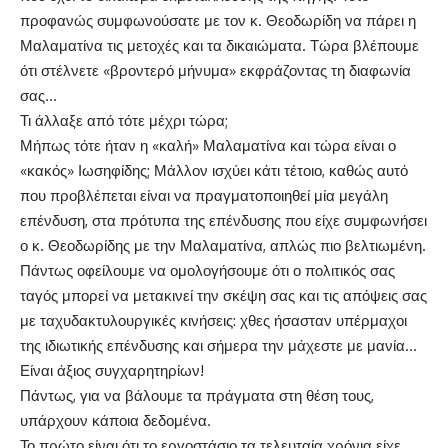
προφανώς συμφωνούσατε με τον κ. Θεοδωρίδη να πάρει η
Μαλαματίνα τις μετοχές και τα δικαιώματα. Τώρα βλέπουμε
ότι στέλνετε «βροντερό μήνυμα» εκφράζοντας τη διαφωνία
σας…
Τι άλλαξε από τότε μέχρι τώρα;
Μήπως τότε ήταν η «καλή» Μαλαματίνα και τώρα είναι ο
«κακός» Ιωσηφίδης; Μάλλον ισχύει κάτι τέτοιο, καθώς αυτό
που προβλέπεται είναι να πραγματοποιηθεί μία μεγάλη
επένδυση, στα πρότυπα της επένδυσης που είχε συμφωνήσει
ο κ. Θεοδωρίδης με την Μαλαματίνα, απλώς πιο βελτιωμένη.
Πάντως οφείλουμε να ομολογήσουμε ότι ο πολιτικός σας
ταγός μπορεί να μετακινεί την σκέψη σας και τις απόψεις σας
με ταχυδακτυλουργικές κινήσεις: χθες ήσασταν υπέρμαχοι
της ιδιωτικής επένδυσης και σήμερα την μάχεστε με μανία…
Είναι άξιος συγχαρητηρίων!
Πάντως, για να βάλουμε τα πράγματα στη θέση τους,
υπάρχουν κάποια δεδομένα.
Το πρώτο είναι ότι το εργοστάσιο τα τελευταία χρόνια είχε