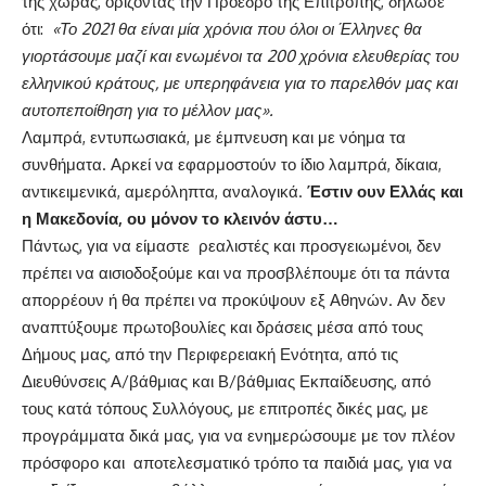
της χώρας, ορίζοντας την Πρόεδρο της Επιτροπής, δήλωσε
ότι:
«Το 2021 θα είναι μία χρόνια που όλοι οι Έλληνες θα
γιορτάσουμε μαζί και ενωμένοι τα 200 χρόνια ελευθερίας του
ελληνικού κράτους, με υπερηφάνεια για το παρελθόν μας και
αυτοπεποίθηση για το μέλλον μας».
Λαμπρά, εντυπωσιακά, με έμπνευση και με νόημα τα
συνθήματα. Αρκεί να εφαρμοστούν το ίδιο λαμπρά, δίκαια,
αντικειμενικά, αμερόληπτα, αναλογικά.
Έστιν ουν Ελλάς και
η Μακεδονία, ου μόνον το κλεινόν άστυ…
Πάντως, για να είμαστε ρεαλιστές και προσγειωμένοι, δεν
πρέπει να αισιοδοξούμε και να προσβλέπουμε ότι τα πάντα
απορρέουν ή θα πρέπει να προκύψουν εξ Αθηνών. Αν δεν
αναπτύξουμε πρωτοβουλίες και δράσεις μέσα από τους
Δήμους μας, από την Περιφερειακή Ενότητα, από τις
Διευθύνσεις Α/βάθμιας και Β/βάθμιας Εκπαίδευσης, από
τους κατά τόπους Συλλόγους, με επιτροπές δικές μας, με
προγράμματα δικά μας, για να ενημερώσουμε με τον πλέον
πρόσφορο και αποτελεσματικό τρόπο τα παιδιά μας, για να