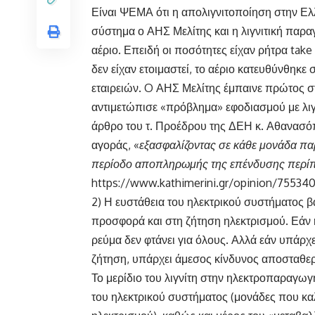
Είναι ΨΕΜΑ ότι η απολιγνιτοποίηση στην Ελ
σύστημα ο ΑΗΣ Μελίτης και η λιγνιτική παρ
αέριο. Επειδή οι ποσότητες είχαν ρήτρα take 
δεν είχαν ετοιμαστεί, το αέριο κατευθύνθηκ
εταιρειών. O ΑΗΣ Μελίτης έμπαινε πρώτος 
αντιμετώπισε «πρόβλημα» εφοδιασμού με λιγ
άρθρο του τ. Προέδρου της ΔΕΗ κ. Αθανασό
αγοράς, «
εξασφαλίζοντας σε κάθε μονάδα πα
περίοδο αποπληρωμής της επένδυσης περίπου
https://www.kathimerini.gr/opinion/755340/a
2) Η ευστάθεια του ηλεκτρικού συστήματος β
προσφορά και στη ζήτηση ηλεκτρισμού. Εάν 
ρεύμα δεν φτάνει για όλους. Αλλά εάν υπάρχ
ζήτηση, υπάρχει άμεσος κίνδυνος αποσταθε
Το μερίδιο του λιγνίτη στην ηλεκτροπαραγωγή
του ηλεκτρικού συστήματος (μονάδες που κα