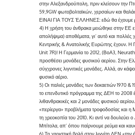
στην Αλεξανδρούπολη, πριν κλείσουν την Πτ
59,9GW φωτοβολταϊκών, χερσαίων και θαλ
ΕΙΝΑΙ ΓΙΑ ΤΟΥΣ ΈΛΛΗΝΕΣ: εδώ θα έχουμε ρ
4) Η χρήση του άνθρακα μειώθηκε στην ΕΕ 
απολήψιμα) αποθέματα, γι’ αυτό και πολλές 
Κεντρικής & Ανατολικής Ευρώπης έχουν. Η 
Unit 7R)! Η Γερμανία το 2012, (ΒοΑ3, Neurath
προσθέσει μονάδες φυσικού αερίου. Στην Ελ
σύγχρονες λιγνιτικές μονάδες. Αλλά, αν 
φυσικό αέριο.
5) Οι παλιές μονάδες των δεκαετιών 1970 & 
το επενδυτικό πρόγραμμα της ΔΕΗ το 2008 έλε
λιθανθρακικές και 2 μονάδες φυσικού αερίου
«περίεργα» προβλήματα τροφοδοσίας και η Με
τη χρεοκοπία του 2010. Κι αντί να δουλεύει ο
Μπίτολα, απ’ όπου παίρνουμε ρεύμα και καυ
6) Τη χαριστική βολή στον λιγνίτη ΔΕΝ «
την 