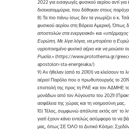
2022 για εισαγωγές φυσικού αερίου αντί γι
δισεκατομμύρια, που δόθηκαν στους παρόχο
8) Τα πιο πάνω ίσως δεν τα γνωρίζει ο κ. Τ
φυσικού αερίου στη Βόρεια Αμερική. Όπως δι
αποστολών στα ενεργειακά
» και «
υπέρμαχος 
Ευρώπη. Με λίγα λόγια, να μπορέσει η Ευρώ
υγροποιημένο φυσικό αέριο και να μειώσει 
Ρωσία
.» (https://www.protothema.gr/greece
apostolon-sta-energeiaka/)
9) Αν ήθελαν (από το 2010!) να κλείσουν το
αέριο! Παρόλο που ο πρωθυπουργός το 2019 ε
επιστολή της προς τη ΡΑΕ και τον ΑΔΜΗΕ το
μονάδων από τον Αύγουστο του 2021! (Πρακτ
ασφάλεια της χώρας και τη νοημοσύνη μας.
10) Τέλος, συμφωνώ απόλυτα: εκτός απ’ το λι
γιατί έχουν κάνει εντελώς ασύμφορο το να β
μας, όπως ΣΕ ΌΛΟ το Δυτικό Κόσμο; Σχεδό