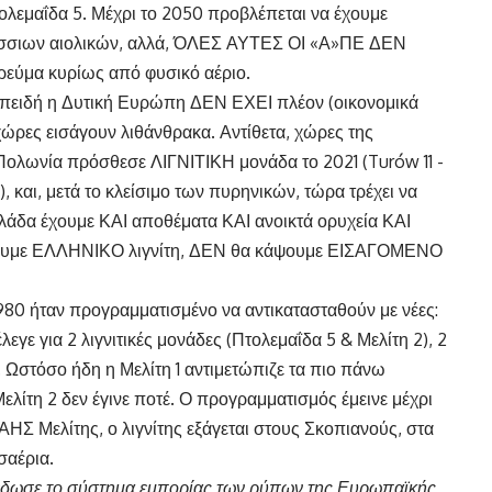
ολεμαΐδα 5. Μέχρι το 2050 προβλέπεται να έχουμε
άσσιων αιολικών, αλλά, ΌΛΕΣ ΑΥΤΕΣ ΟΙ «Α»ΠΕ ΔΕΝ
εύμα κυρίως από φυσικό αέριο.
επειδή η Δυτική Ευρώπη ΔΕΝ ΕΧΕΙ πλέον (οικονομικά
χώρες εισάγουν λιθάνθρακα. Αντίθετα, χώρες της
Πολωνία πρόσθεσε ΛΙΓΝΙΤΙΚΗ μονάδα το 2021 (Turów 11 -
), και, μετά το κλείσιμο των πυρηνικών, τώρα τρέχει να
λάδα έχουμε ΚΑΙ αποθέματα ΚΑΙ ανοικτά ορυχεία ΚΑΙ
κάψουμε ΕΛΛΗΝΙΚΟ λιγνίτη, ΔΕΝ θα κάψουμε ΕΙΣΑΓΟΜΕΝΟ
1980 ήταν προγραμματισμένο να αντικατασταθούν με νέες:
γε για 2 λιγνιτικές μονάδες (Πτολεμαΐδα 5 & Μελίτη 2), 2
. Ωστόσο ήδη η Μελίτη 1 αντιμετώπιζε τα πιο πάνω
λίτη 2 δεν έγινε ποτέ. Ο προγραμματισμός έμεινε μέχρι
 ΑΗΣ Μελίτης, ο λιγνίτης εξάγεται στους Σκοπιανούς, στα
σαέρια.
έδωσε το σύστημα εμπορίας των ρύπων της Ευρωπαϊκής