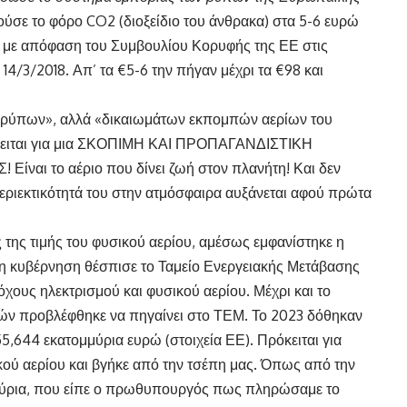
μούσε το φόρο CO2 (διοξείδιο του άνθρακα) στα 5-6 ευρώ
μή, με απόφαση του Συμβουλίου Κορυφής της ΕΕ στις
14/3/2018. Απ’ τα €5-6 την πήγαν μέχρι τα €98 και
 «ρύπων», αλλά «δικαιωμάτων εκπομπών αερίων του
όκειται για μια ΣΚΟΠΙΜΗ ΚΑΙ ΠΡΟΠΑΓΑΝΔΙΣΤΙΚΗ
ναι το αέριο που δίνει ζωή στον πλανήτη! Και δεν
ριεκτικότητά του στην ατμόσφαιρα αυξάνεται αφού πρώτα
ς της τιμής του φυσικού αερίου, αμέσως εμφανίστηκε η
 η κυβέρνηση θέσπισε το Ταμείο Ενεργειακής Μετάβασης
χους ηλεκτρισμού και φυσικού αερίου. Μέχρι και το
ν προβλέφθηκε να πηγαίνει στο ΤΕΜ. Το 2023 δόθηκαν
5,644 εκατομμύρια ευρώ (στοιχεία ΕΕ). Πρόκειται για
ύ αερίου και βγήκε από την τσέπη μας. Όπως από την
μύρια, που είπε ο πρωθυπουργός πως πληρώσαμε το