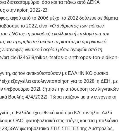
α ένα δισεκατομμύριο, όσο και τα πάνω από ΔΕΚΑ
υς στην κρίση 2022-23.
σάφος, αφού από το 2006 μέχρι το 2022 δούλευε σε θέματα
αβάσαμε το 2022, είναι «
Ο άνθρωπος των ειδικών
του LNG ως τη μοναδική εναλλακτική επιλογή για την
πη να προμηθευτεί ακόμη περισσότερο αμερικανικό
τις εισαγωγές φυσικού αερίου μέσω αγωγών από τη
/article/1246318/nikos-tsafos-o-anthropos-ton-eidikon-
 λιγνίτη, ας τον αντικαθιστούσαν με ΕΛΛΗΝΙΚΟ φυσικό
ίχε εξαγγείλει απολιγνιτοποίηση για το 2028, η ΔΕΗ, µε
ν Φεβρουάριο 2021, ζήτησε την απόσυρση των λιγνιτικών
ικά Βουλής 4/4/2022). Τώρα παίζουν με την ενεργειακή
γνίτη, η Ελλάδα έχει εθνικό καύσιμο ΚΑΙ τον ήλιο. Αλλά
άλουμε ΌΛΟΙ φωτοβολταϊκά στις στέγες και στα μπαλκόνια
ν 28,5GW φωτοβολταϊκά ΣΤΙΣ ΣΤΕΓΕΣ της Αυστραλίας,