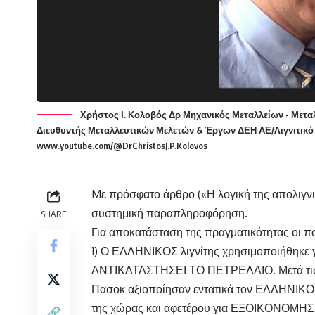
Χρήστος Ι. Κολοβός Δρ Μηχανικός Μεταλλείων - Μετ
Διευθυντής Μεταλλευτικών Μελετών & Έργων ΔΕΗ ΑΕ/Λιγνιτικό Κ
www.youtube.com/@DrChristosJ.P.Kolovos
Mε πρόσφατο άρθρο («Η λογική της απολιγν
συστημική παραπληροφόρηση.
SHARE
Για αποκατάσταση της πραγματικότητας οι πολ
1) Ο ΕΛΛΗΝΙΚΟΣ λιγνίτης χρησιμοποιήθηκε γ
ΑΝΤΙΚΑΤΑΣΤΗΣΕΙ ΤΟ ΠΕΤΡΕΛΑΙΟ. Μετά τις ενε
Πασοκ αξιοποίησαν εντατικά τον ΕΛΛΗΝΙΚ
της χώρας και αφετέρου για ΕΞΟΙΚΟΝΟ