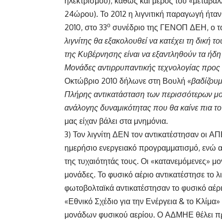
ηλεκτρισμού), καθώς και μέρος του «μεταβαλ
24ώρου). Το 2012 η λιγνιτική παραγωγή ήτα
ο
2010, στο 33
συνέδριο της ΓΕΝΟΠ ΔΕΗ, ο τό
λιγνίτης θα εξακολουθεί να κατέχει τη δική 
της Κυβέρνησης είναι να εξαντληθούν τα ήδη 
Μονάδες αντιρρυπαντικής τεχνολογίας προ
Οκτώβριο 2010 δήλωνε στη Βουλή «
βαδίζουμ
Πλήρης αντικατάσταση των περισσότερων μον
ανάλογης δυναμικότητας που θα καίνε πια το
μας είχαν βάλει στα μνημόνια.
3) Τον λιγνίτη ΔΕΝ τον αντικατέστησαν οι ΑΠ
ημερήσιο ενεργειακό προγραμματισμό, ενώ 
της τυχαιότητάς τους. Οι «κατανεμόμενες» 
μονάδες. Το φυσικό αέριο αντικατέστησε το 
φωτοβολταϊκά αντικατέστησαν το φυσικό αέρ
«Εθνικό Σχέδιο για την Ενέργεια & το Κλίμ
μονάδων φυσικού αερίου. Ο ΑΔΜΗΕ θέλει πρώ