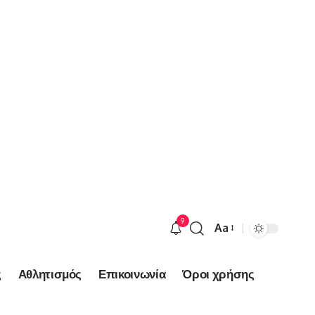
9
Aa
Font
Resizer
ς
Αθλητισμός
Επικοινωνία
Όροι χρήσης