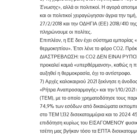
Ένωσης
», αλλά οι πολιτικοί. Η αγορά αποτι
και οι πολιτικοί χειραγώγησαν άγρια την τι
27/2/2018 και την ΟΔΗΓΙΑ (ΕΕ) 2018/410 της 
πληρώνουμε οι πολίτες.
Επιπλέον, η ΕΕ δεν έχει σύστημα εμπορίας
θερμοκηπίου». Έτσι λένε το φόρο CO2. Πρ
ΔΙΑΣΤΡΕΒΛΩΣΗ: το CO2 ΔΕΝ ΕΙΝΑΙ ΡΥΠΟΣ! Εί
προκαλεί καμιά «υπερθέρμανση», καθώς η πε
αυξηθεί η θερμοκρασία, όχι το αντίστροφο.
7) Αρχές καλοκαιριού 2021 ξεκίνησε η άνοδο
«Ρήτρα Αναπροσαρμογής» και την 1/10/2021
(ΤΕΜ), με το οποίο χρηματοδότησε τους παρό
74,9% των εσόδων από δικαιώματα εκπομπώ
στο ΤΕΜ 1,132 δισεκατομμύρια και το 2024 45
επιδότηση κυρίως του ΕΙΣΑΓΟΜΕΝΟΥ φυσικο
τσέπη μας βγήκαν τόσο τα ΕΠΤΑ δισεκατομ