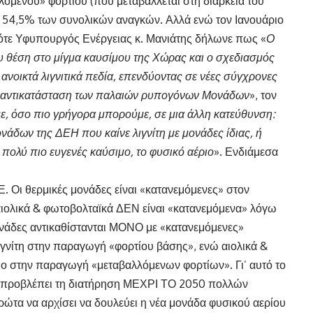
λόμενου» φορτίου (που μεταβάλλεται στη διάρκεια του
ν 54,5% των συνολικών αναγκών. Αλλά ενώ τον Ιανουάριο
τε Υφυπουργός Ενέργειας κ. Μανιάτης δήλωνε πως «
Ο
του θέση στο μίγμα καυσίμου της Χώρας και ο σχεδιασμός
ανοικτά λιγνιτικά πεδία, επενδύοντας σε νέες σύγχρονες
ς αντικατάσταση των παλαιών ρυπογόνων Μονάδων
», τον
ε, όσο πιο γρήγορα μπορούμε, σε μια άλλη κατεύθυνση:
άδων της ΔΕΗ που καίνε λιγνίτη με μονάδες ίδιας, ή
 πολύ πιο ευγενές καύσιμο, το φυσικό αέριο
». Ενδιάμεσα
Ε. Οι θερμικές μονάδες είναι «κατανεμόμενες» στον
αιολικά & φωτοβολταϊκά ΔΕΝ είναι «κατανεμόμενα» λόγω
μονάδες αντικαθίστανται ΜΟΝΟ με «κατανεμόμενες»
λιγνίτη στην παραγωγή «φορτίου βάσης», ενώ αιολικά &
ιο στην παραγωγή «μεταβαλλόμενων φορτίων». Γι’ αυτό το
α» προβλέπει τη διατήρηση ΜΕΧΡΙ ΤΟ 2050 πολλών
τα να αρχίσει να δουλεύει η νέα μονάδα φυσικού αερίου