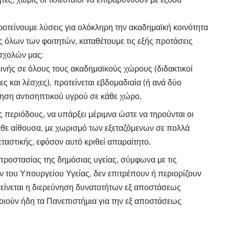
οτείνουμε λύσεις για ολόκληρη την ακαδημαϊκή κοινότητα
ς όλων των φοιτητών, καταθέτουμε τις εξής προτάσεις
 σχολών μας:
ινής σε όλους τους ακαδημαϊκούς χώρους (διδακτικοί
ες και λέσχες), προτείνεται εβδομαδιαία (ή ανά δύο
ηση αντισηπτικού υγρού σε κάθε χώρο.
ς περιόδους, να υπάρξει μέριμνα ώστε να τηρούνται οι
θε αίθουσα, με χωρισμό των εξεταζόμενων σε πολλά
εταστικής, εφόσον αυτό κριθεί απαραίτητο.
προστασίας της δημόσιας υγείας, σύμφωνα με τις
του Υπουργείου Υγείας, δεν επιτρέπουν ή περιορίζουν
τείνεται η διερεύνηση δυνατοτήτων εξ αποστάσεως
ιούν ήδη τα Πανεπιστήμια για την εξ αποστάσεως