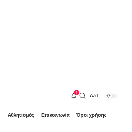
9
Aa
Font
Resizer
ς
Αθλητισμός
Επικοινωνία
Όροι χρήσης