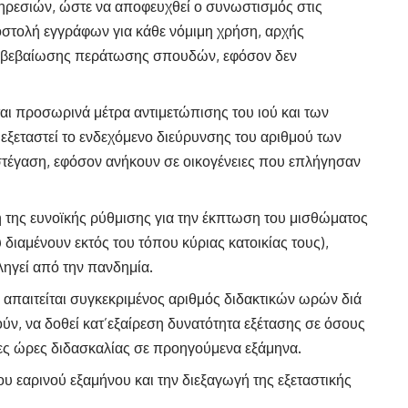
ρεσιών, ώστε να αποφευχθεί ο συνωστισμός στις
οστολή εγγράφων για κάθε νόμιμη χρήση, αρχής
ης βεβαίωσης περάτωσης σπουδών, εφόσον δεν
ται προσωρινά μέτρα αντιμετώπισης του ιού και των
εξεταστεί το ενδεχόμενο διεύρυνσης του αριθμού των
 στέγαση, εφόσον ανήκουν σε οικογένειες που επλήγησαν
η της ευνοϊκής ρύθμισης για την έκπτωση του μισθώματος
υ διαμένουν εκτός του τόπου κύριας κατοικίας τους),
ληγεί από την πανδημία.
 απαιτείται συγκεκριμένος αριθμός διδακτικών ωρών διά
ν, να δοθεί κατ’εξαίρεση δυνατότητα εξέτασης σε όσους
ες ώρες διδασκαλίας σε προηγούμενα εξάμηνα.
υ εαρινού εξαμήνου και την διεξαγωγή της εξεταστικής