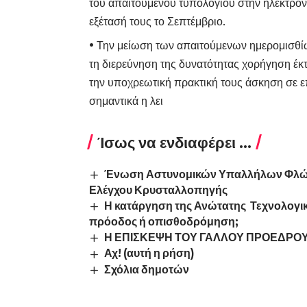
του απαιτούμενου τυπολογίου στην ηλεκτρον
εξέτασή τους το Σεπτέμβριο.
• Την μείωση των απαιτούμενων ημερομισθί
τη διερεύνηση της δυνατότητας χορήγηση έ
την υποχρεωτική πρακτική τους άσκηση σε επ
σημαντικά η λει
Ίσως να ενδιαφέρει ...
Ένωση Αστυνομικών Υπαλλήλων Φλώρι
Ελέγχου Κρυσταλλοπηγής
Η κατάργηση της Ανώτατης Τεχνολογι
πρόοδος ή οπισθοδρόμηση;
Η ΕΠΙΣΚΕΨΗ ΤΟΥ ΓΑΛΛΟΥ ΠΡΟΕΔΡΟΥ
Αχ! (αυτή η ρήση)
Σχόλια δημοτών