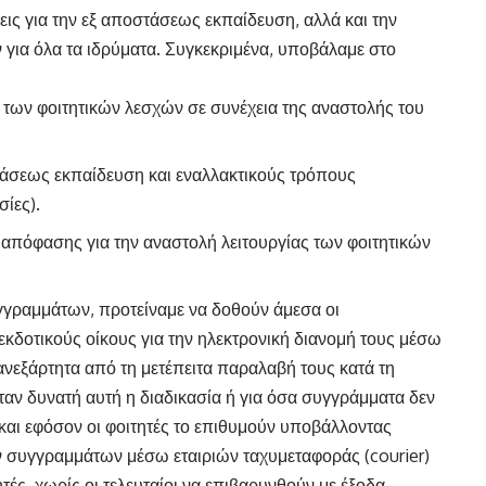
ις για την εξ αποστάσεως εκπαίδευση, αλλά και την
ν για όλα τα ιδρύματα. Συγκεκριμένα, υποβάλαμε στο
ία των φοιτητικών λεσχών σε συνέχεια της αναστολής του
στάσεως εκπαίδευση και εναλλακτικούς τρόπους
σίες).
 απόφασης για την αναστολή λειτουργίας των φοιτητικών
γγραμμάτων, προτείναμε να δοθούν άμεσα οι
εκδοτικούς οίκους για την ηλεκτρονική διανομή τους μέσω
ανεξάρτητα από τη μετέπειτα παραλαβή τους κατά τη
αν δυνατή αυτή η διαδικασία ή για όσα συγγράμματα δεν
 και εφόσον οι φοιτητές το επιθυμούν υποβάλλοντας
ν συγγραμμάτων μέσω εταιριών ταχυμεταφοράς (courier)
τές, χωρίς οι τελευταίοι να επιβαρυνθούν με έξοδα