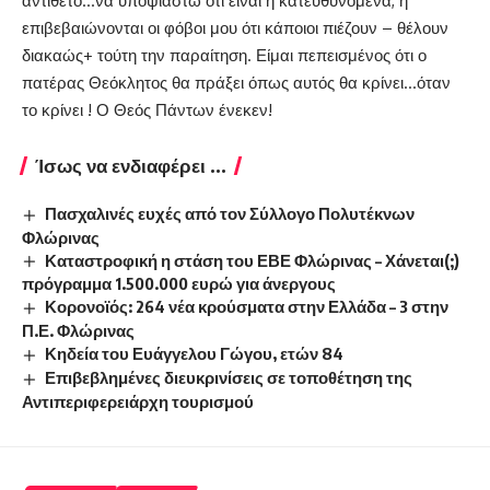
αντίθετο…να υποψιαστώ ότι είναι ή κατευθυνόμενα, ή
επιβεβαιώνονται οι φόβοι μου ότι κάποιοι πιέζουν – θέλουν
διακαώς+ τούτη την παραίτηση. Είμαι πεπεισμένος ότι ο
πατέρας Θεόκλητος θα πράξει όπως αυτός θα κρίνει…όταν
το κρίνει ! Ο Θεός Πάντων ένεκεν!
Ίσως να ενδιαφέρει ...
Πασχαλινές ευχές από τον Σύλλογο Πολυτέκνων
Φλώρινας
Καταστροφική η στάση του ΕΒΕ Φλώρινας – Χάνεται(;)
πρόγραμμα 1.500.000 ευρώ για άνεργους
Κορονοϊός: 264 νέα κρούσματα στην Ελλάδα – 3 στην
Π.Ε. Φλώρινας
Κηδεία του Ευάγγελου Γώγου, ετών 84
Επιβεβλημένες διευκρινίσεις σε τοποθέτηση της
Αντιπεριφερειάρχη τουρισμού