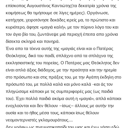
επίσκοπος Αυγουστίνος Καντιώτης(τα δεκατρία χρόνια της
κοιμήσεως θα τιμήσουμε σε λίγες ημέρες). Οργάνωσε,
κατήχησε, χειροτόνησε δεκάδες ιερείς μα, το πρώτιστο και
κυριότερο, άφησε «μαγιά καλή», με τον πύρινο λόγο του και
τον άγιο βίο του, ζωντάνεψε μιά περιοχή έπειτα απο χρόνια
δίσεκτα σκληρά και πονηρά.
Ένα απο τα τέκνα αυτής της «μαγιάς είναι και ο Πατέρας
Θεόκλητος, δικό του παιδί, σπλάχνο από τα σπλάχνα της
εκκλησιαστικής του πορείας. Ο Πατέρας μας Θεόκλητος δεν
είναι απλά άξιος διάδοχος, με την πραότητα και την ηρεμία
στο πρόσωπο και στις πράξεις του, με την Αγάπη έκδηλη στο
πρόσωπό του, με πολλά καλά και μόνο καλά -και άς τον
πληγώσαμε κάποιοι με τις συμπεριφορές μας (ως παιδιά
του). Έχει πολλά παιδιά ακόμα αυτή η «μαγιά», απλά κάποιοι
ενοχλούνται και δεν θέλουν –ίσως– άλλους με αυτήν την
ουσία και το ήθος μέσα τους, κάποιοι ίσως θέλουν
νεομοντερνιστές γκλαμουράτους….
Δεν γράφω ως πνευματικοπαίδι του μιας και έχω χάσει εδώ