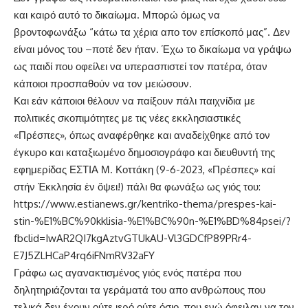
και καιρό αυτό το δικαίωμα. Μπορώ όμως να
βροντοφωνάξω “κάτω τα χέρια απο τον επίσκοπό μας”. Δεν
είναι μόνος του –ποτέ δεν ήταν. Έχω το δικαίωμα να γράψω
ως παιδί που οφείλει να υπερασπιστεί τον πατέρα, όταν
κάποιοι προσπαθούν να τον μειώσουν.
Και εάν κάποιοι θέλουν να παίξουν πάλι παιχνίδια με
πολιτικές σκοπιμότητες με τις νέες εκκλησιαστικές
«Πρέσπες», όπως αναφέρθηκε και αναδείχθηκε από τον
έγκυρο και καταξιωμένο δημοσιογράφο και διευθυντή της
εφημερίδας ΕΣΤΙΑ Μ. Κοττάκη (9-6-2023, «Πρέσπες» καί
στήν Ἐκκλησία ἐν ὄψει!) πάλι θα φωνάξω ως γιός του:
https://www.estianews.gr/kentriko-thema/prespes-kai-
stin-%E1%BC%90kklisia-%E1%BC%90n-%E1%BD%84psei/?
fbclid=IwAR2QI7kgAztvGTUkAU-Vl3GDCfP89PRr4-
E7J5ZLHCaP4rq6iFNmRV32aFY
Γράφω ως αγανακτισμένος γιός ενός πατέρα που
δηλητηριάζονται τα γεράματά του απο ανθρώπους που
τελικά δεν έχουν ούτε ιερό ούτε όσιο, που ενώ όφειλαν να τον