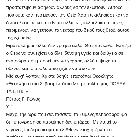
προστατέψουν αφήνουν άλλους να τον εκθέτουν! Αυτούς
που ούτε καν περιμένουν την Θεία Χάρη (εκκλησιαστικά) να
δώσει λύση σε κάποιο θέμα αλλά, ως άλλοι λυκοποιμένες
περιμένουν να γευτούν το νέκταρ του δικού τους θεού, αυτού
της εξουσίας…
Είμαι σκληρός αλλά δεν γράφω άλλο. Θα επανέλθω. Ελπίζω
ο Θεός να συνεχίσει να δίνει δύναμη υγεία και διαύγεια σε
ένα σώμα που μπορεί μεν να γέρασε, αλλά η ψυχή το
σθένος και το μυαλό συνεχίζουν να στέκουν .
Μία ευχή λοιπόν: Χριστέ βοήθει επισκόπω Θεοκλήτω.
«Θεοκλήτου του Σεβασμιωτάτου Μητροπολίτη μας ΠΟΛΛΑ
ΤΑ ΕΤΗ!!!»
Πέτρος Γ. Γώγος
Υ.Γ.
Μέχρι την ώρα που συντάσσεται το κείμενο,πληροφορούμαι
ότι υπογραφή σε παραίτηση δεν υπάρχει. Με λυπεί το
γεγονός ότι δημοσιεύματα εξ Αθηνών ισχυρίζονται το