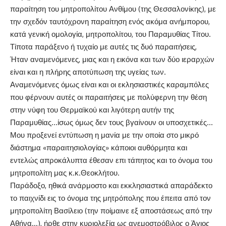
παραίτηση του μητροπολίτου Ανθίμου (της Θεσσαλονίκης), με
την σχεδόν ταυτόχρονη παραίτηση ενός ακόμα ανήμπορου,
κατά γενική ομολογία, μητροπολίτου, του Παραμυθίας Τίτου.
Τίποτα παράξενο ή τυχαίο με αυτές τις δυό παραιτήσεις,
Ήταν αναμενόμενες, μιας και η εικόνα και των δύο ιεραρχών
είναι και η πλήρης αποτύπωση της υγείας των.
Αναμενόμενες όμως είναι και οι εκλησιαστικές καραμπόλες
που φέρνουν αυτές οι παραιτήσεις με πολύφερνη την θέση
στην νύφη του Θερμαϊκού και λιγότερη αυτήν της
Παραμυθίας…ίσως όμως δεν τους βγαίνουν οι υποσχετικές…
Μου προξενεί εντύπωση η μανία με την οποία στο μικρό
διάστημα «παραιτησιολογίας» κάποιοι αυθόρμητα και
εντελώς απροκάλυπτα έθεσαν επι τάπητος και το όνομα του
μητροπολίτη μας κ.κ.Θεοκλήτου.
Παράδοξο, ηθικά ανάρμοστο και εκκλησιαστικά απαράδεκτο
το παιχνίδι εις το όνομα της μητρόπολης που έπειτα από τον
μητροπολίτη Βασίλειο (την ποίμαινε εξ αποστάσεως από την
Αθήνα…), ήρθε στην κυριολεξία ως ανεμοστρόβιλος ο Άγιος