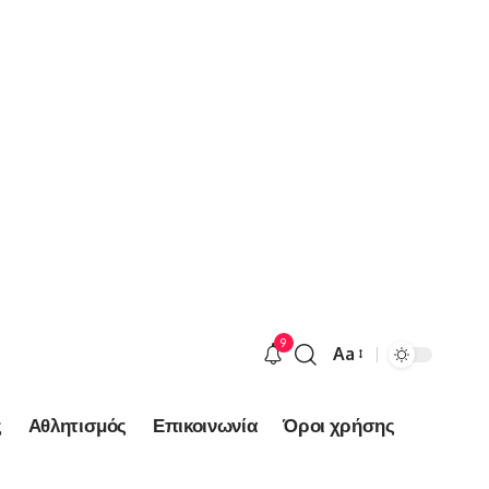
9
Aa
Font
Resizer
ς
Αθλητισμός
Επικοινωνία
Όροι χρήσης