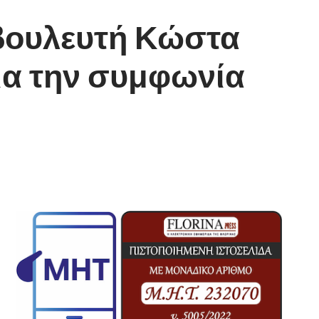
 βουλευτή Κώστα
ια την συμφωνία