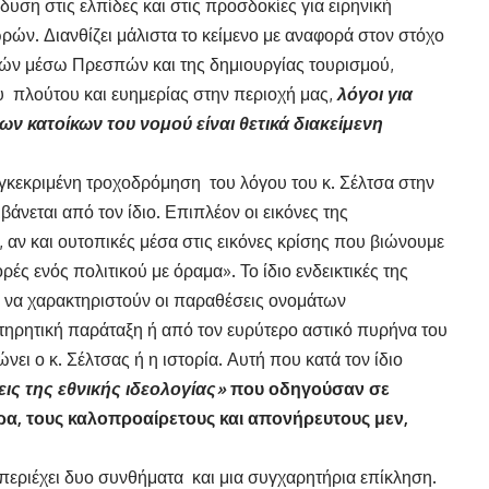
υση στις ελπίδες και στις προσδοκίες για ειρηνική
ών. Διανθίζει μάλιστα το κείμενο με αναφορά στον στόχο
ών μέσω Πρεσπών και της δημιουργίας τουρισμού,
 πλούτου και ευημερίας στην περιοχή μας,
λόγοι για
ων κατοίκων του νομού είναι θετικά διακείμενη
υγκεκριμένη τροχοδρόμηση του λόγου του κ. Σέλτσα στην
άνεται από τον ίδιο. Επιπλέον οι εικόνες της
αν και ουτοπικές μέσα στις εικόνες κρίσης που βιώνουμε
 ενός πολιτικού με όραμα». Το ίδιο ενδεικτικές της
να χαρακτηριστούν οι παραθέσεις ονομάτων
ρητική παράταξη ή από τον ευρύτερο αστικό πυρήνα του
ώνει ο κ. Σέλτσας ή η ιστορία. Αυτή που κατά τον ίδιο
ις της εθνικής ιδεολογίας»
που οδηγούσαν σε
α, τους καλοπροαίρετους και απονήρευτους μεν,
περιέχει δυο συνθήματα και μια συγχαρητήρια επίκληση.