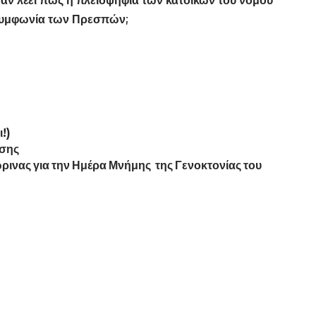
όταν λέει πως η πλειοψηφία των κατοίκων του νομού
 συμφωνία των Πρεσπών;
!)
άσης
ρινας για την Ημέρα Μνήμης της Γενοκτονίας του