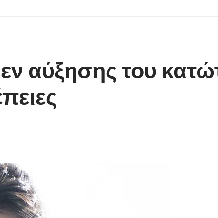
θεν αύξησης του κατώτ
έπειες