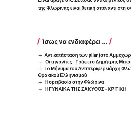
Είναι άραγε ο κ. Σέλτσας αντικειμενικός 
της Φλώρινας είναι θετική απέναντι στη
Ίσως να ενδιαφέρει ...
Αντικατάσταση των pilar (στο Αμμοχώρι
Οι τηγανίτες – Γράφει ο Δημήτρης Μεκ
Το Μήνυμα του Αντιπεριφερειάρχη Φλώ
Θρακικού Ελληνισμού
Η ορειβασία στην Φλώρινα
Η ΓΥΝΑΙΚΑ ΤΗΣ ΖΑΚΥΘΟΣ – ΚΡΙΤΙΚΗ