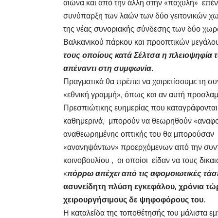
αιώνα και από την άλλη στην «παχυλή» επένδ
συνύπαρξη των λαών των δύο γειτονικών χωρ
της νέας συνοριακής σύνδεσης των δύο χωρ
Βαλκανικού πάρκου και προοπτικών μεγάλου
τους οποίους κατά Σέλτσα η πλειοψηφία τ
απέναντι στη συμφωνία.
Πραγματικά θα πρέπει να χαιρετίσουμε τη σ
«εθνική γραμμή», όπως και αν αυτή προσλαμβ
Πρεσπιώτικης ευημερίας που καταγράφονται, 
καθημερινά, μπορούν να θεωρηθούν «αναφορές
αναθεωρημένης οπτικής του θα μπορούσαν 
«ανανηψάντων» προερχόμενων από την συντη
κοινοβουλίου , οι οποίοι είδαν να τους δικαι
«
πόρρω απέχει από τις αφομοιωτικές τάσε
ασυνείδητη πλύση εγκεφάλου, χρόνια τώρ
χειρουργήσιμους δε ψηφοφόρους του.
Η καταλείδα της τοποθέτησής του μάλιστα εμ