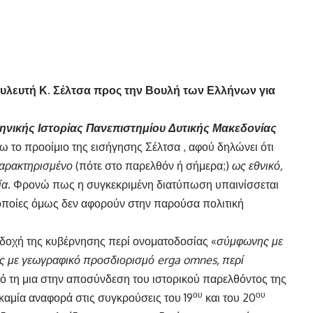
ουλευτή Κ. Σέλτσα προς την Βουλή των Ελλήνων για
ηνικής Ιστορίας Πανεπιστημίου Δυτικής Μακεδονίας
το προοίμιο της εισήγησης Σέλτσα , αφού δηλώνει ότι
χαρακτηρισμένο
(πότε στο παρελθόν ή σήμερα;)
ως εθνικό,
ία
. Φρονώ πως η συγκεκριμένη διατύπωση υπαινίσσεται
ι οποίες όμως δεν αφορούν στην παρούσα πολιτική
κδοχή της κυβέρνησης περί ονοματοδοσίας «
σύμφωνης με
ας με γεωγραφικό προσδιορισμό
erga
omnes, περί
ό τη μια στην αποσύνδεση του ιστορικού παρελθόντος της
ου
ου
καμία αναφορά στις συγκρούσεις του 19
και του 20