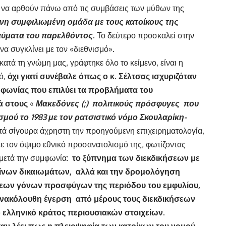
ς να αρθούν πάνω από τις συμβάσεις των μύθων της
νη συμφιλιωμένη ομάδα με τους κατοίκους της
ραύματα του παρελθόντος
. Το δεύτερο προσκαλεί στην
α συγκλίνει με τον «διεθνισμό».
κατά τη γνώμη μας, γράφτηκε όλο το κείμενο, είναι η
ό,
όχι γιατί συνέβαλε όπως ο κ. Σέλτσας ισχυριζόταν
φωνίας που επιλύει τα προβλήματα του
ά στους
«
Μακεδόνες (;) πολιτικούς πρόσφυγες που
μού το 1983 με τον ρατσιστικό νόμο Σκουλαρίκη-
ιστά σίγουρα άχρηστη την προηγούμενη επιχειρηματολογία,
με τον όψιμο εθνικό προσανατολισμό της, φωτίζοντας
 μετά την συμφωνία:
το ξύπνημα των διεκδικήσεων με
ίνων δικαιωμάτων, αλλά και την δρομολόγηση
ων γόνων προσφύγων της περιόδου του εμφυλίου,
υνακόλουθη έγερση από μέρους τους διεκδικήσεων
ελληνικό κράτος περιουσιακών στοιχείων.