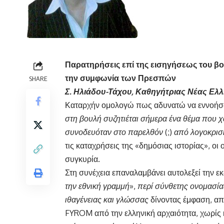
Παρατηρήσεις επί της εισηγήσεως του β
την συμφωνία των Πρεσπών
SHARE
Σ. Ηλιάδου-Τάχου, Καθηγήτριας Νέας Ελλ
Καταρχήν ομολογώ πως αδυνατώ να εννοήσω 
στη βουλή συζητιέται σήμερα ένα θέμα που 
συνοδευόταν στο παρελθόν
(;)
από λογοκρισ
τις καταχρήσεις της «δημόσιας ιστορίας», ο
συγκυρία.
Στη συνέχεια επαναλαμβάνει αυτολεξεί την ε
την εθνική γραμμή
»,
περί σύνθετης ονομασί
ιθαγένειας και γλώσσας
δίνοντας έμφαση, απ
FYROM από την ελληνική αρχαιότητα, χωρίς 