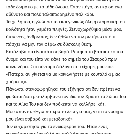
τάδε δωμάτιο με το τάδε όνομα. Όταν πήγα, αντίκρισα ένα
αδύνατο και πολύ ταλαιπωρημένο παλικάρι.
Τα χείλη του, η γλώσσα του και γενικώς όλη η στοματική του
κοιλότητα ήταν γεμάτα πληγές. Στενοχωρήθηκα μέσα μου,
ήταν νέος άνθρωπος, δεν ήθελα να τον ρωτήσω από τι
πάσχει, να μην τον φέρω σε δύσκολη θέση.
Κατάλαβα ότι είναι κάτι σοβαρό. Ρώτησα το βαπτιστικό του
όνομα και του είπα να κάνει το σημείο του Σταυρού πριν
κοινωνήσει. Στο σύντομο διάλογο που είχαμε, μου είπε:
«Πατέρα, αν γίνεται να με κοινωνήσετε με κουταλάκι μιας
χρήσεως».
Πάγωσα, στενοχωρήθηκα, του εξήγησα ότι δεν πρέπει να
φοβάται διότι μεταλαμβάνει τον ίδιο τον Χριστό, το Σώμα Του
και το Αίμα Του και δεν πρόκειται να κολλήσει κάτι.
Μου απαντά: «Εγώ πατέρα το λέω για σας, γιατί το νόσημά
μου είναι σοβαρό και μεταδοτικό».
Τον ευχαρίστησα για το ενδιαφέρον του. Ήταν ένας
ευγενέστατος νέος αλλά σε πολύ άσχημη κατάσταση.