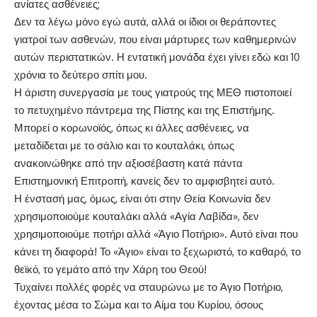
ανίατες ασθένειες;
Δεν τα λέγω μόνο εγώ αυτά, αλλά οι ίδιοι οι θεράποντες
γιατροί των ασθενών, που είναι μάρτυρες των καθημερινών
αυτών περιστατικών. Η εντατική μονάδα έχει γίνει εδώ και 10
χρόνια το δεύτερο σπίτι μου.
Η άριστη συνεργασία με τους γιατρούς της ΜΕΘ πιστοποιεί
το πετυχημένο πάντρεμα της Πίστης και της Επιστήμης.
Μπορεί ο κορωνοϊός, όπως κι άλλες ασθένειες, να
μεταδίδεται με το σάλιο και το κουταλάκι, όπως
ανακοινώθηκε από την αξιοσέβαστη κατά πάντα
Επιστημονική Επιτροπή, κανείς δεν το αμφισβητεί αυτό.
Η ένστασή μας, όμως, είναι ότι στην Θεία Κοινωνία δεν
χρησιμοποιούμε κουταλάκι αλλά «Αγία Λαβίδα», δεν
χρησιμοποιούμε ποτήρι αλλά «Άγιο Ποτήριο». Αυτό είναι που
κάνει τη διαφορά! Το «Άγιο» είναι το ξεχωριστό, το καθαρό, το
θεϊκό, το γεμάτο από την Χάρη του Θεού!
Τυχαίνει πολλές φορές να σταυρώνω με το Άγιο Ποτήριο,
έχοντας μέσα το Σώμα και το Αίμα του Κυρίου, όσους