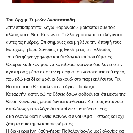
Του Αρχιμ. Συμεών Αναστασιάδη
Στην επικαιρότητα, λόγω Κορωνoϊού, βρίσκεται συν τοις
άλλοις και η Θεία Κοινωνία. Πολλά γράφονται και λέγονται
αυτές τις ημέρες. Επιστήμονες και μη λένε την άποψή τους.
Ευτυχώς, η Ιερά Σύνοδος της Εκκλησίας της Ελλάδος
τοποθετήθηκε γρήγορα και θεολογικά επί του θέματος.
Θεωρώ καθήκον μου να καταθέσω και εγώ δύο λόγια στην
αγάπη σας μέσα από την εμπειρία του νοσοκομειακού ιερέα,
που εδώ και δέκα χρόνια διακονώ στο παρεκκλήσι του Γεν.
Νοσοκομείου Θεσσαλονίκης «Άγιος Παύλος».
Καταρχήν, κατανοώ τις θέσεις όσων φοβούνται, ότι μέσω της
Θείας Κοινωνίας μεταδίδονται ασθένειες. Και τους κατανοώ
απολύτως για το λόγο ότι αυτοί δεν πιστεύουν, τους
δικαιολογώ διότι η Θεία Κοινωνία είναι θέμα Πίστεως και όχι
ζήτημα επιστημονικού πειράματος.
Η διακεκριμένη Καθηγήτρια Παθολογίας-Λοιμωξιολογίας κα