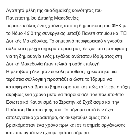
Αγαπητά μέλη της ακαδημαϊκής κοινότητας του
Πανεπιστημίου Δυτικής Μακεδονίας,
πέρασε κιόλας ένας χρόνος από τη δημοσίευση του ΦΕΚ με
το Νόμο 4610 της συνέργειας μεταξύ Πανεπιστημίου και ΤΕΙ
Δυτικής Μακεδονίας. Το σημερινό περιφερειακό γίγνεσθαι
αλλά και η μέχρι σήμερα πορεία μας, δείχνει ότι η απόφαση
για τη δημιουργία ενός μεγάλου ανώτατου Ιδρύματος στη
Δυτική Μακεδονία ήταν τελικά η ορθή επιλογή.
Η μετάβαση δεν ήταν εύκολη υπόθεση, χρειάστηκε μια
τεράστια συλλογική προσπάθεια ώστε το Ίδρυμα να
καταφέρει να βρει το βηματισμό του και, πώς το ‘φερε η τύχη,
ακριβώς ένα χρόνο μετά να παρουσιάζει τον πολυπόθητο
Εσωτερικό Κανονισμό, το Στρατηγικό Σχεδιασμό και την
Πρόταση Πιστοποίησής του. Το μήνυμα αυτό δεν έχει
απολογιστικό χαρακτήρα, ας σκεφτούμε όμως πού
βρισκόμασταν ένα χρόνο πριν και σε τι σημείο οργάνωσης
και επιτευγμάτων έχουμε φτάσει σήμερα.