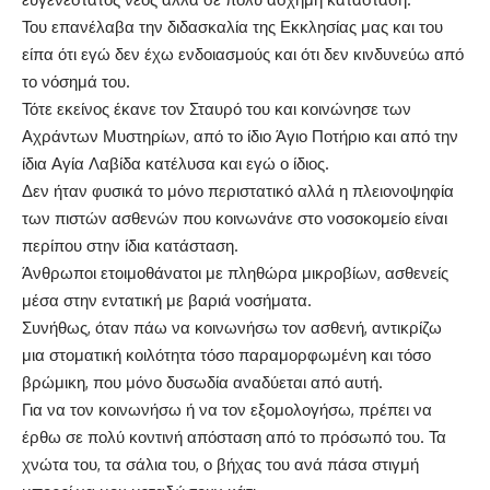
Του επανέλαβα την διδασκαλία της Εκκλησίας μας και του
είπα ότι εγώ δεν έχω ενδοιασμούς και ότι δεν κινδυνεύω από
το νόσημά του.
Τότε εκείνος έκανε τον Σταυρό του και κοινώνησε των
Αχράντων Μυστηρίων, από το ίδιο Άγιο Ποτήριο και από την
ίδια Αγία Λαβίδα κατέλυσα και εγώ ο ίδιος.
Δεν ήταν φυσικά το μόνο περιστατικό αλλά η πλειονοψηφία
των πιστών ασθενών που κοινωνάνε στο νοσοκομείο είναι
περίπου στην ίδια κατάσταση.
Άνθρωποι ετοιμοθάνατοι με πληθώρα μικροβίων, ασθενείς
μέσα στην εντατική με βαριά νοσήματα.
Συνήθως, όταν πάω να κοινωνήσω τον ασθενή, αντικρίζω
μια στοματική κοιλότητα τόσο παραμορφωμένη και τόσο
βρώμικη, που μόνο δυσωδία αναδύεται από αυτή.
Για να τον κοινωνήσω ή να τον εξομολογήσω, πρέπει να
έρθω σε πολύ κοντινή απόσταση από το πρόσωπό του. Τα
χνώτα του, τα σάλια του, ο βήχας του ανά πάσα στιγμή