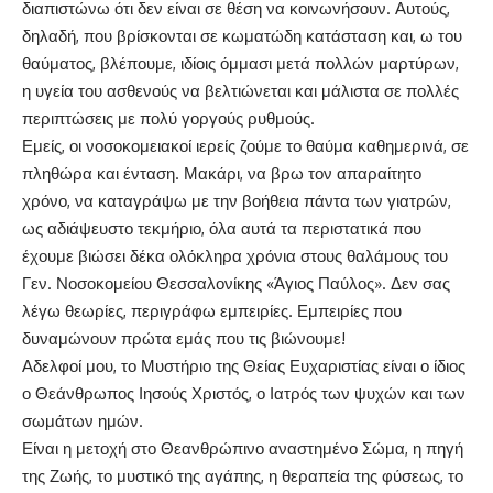
διαπιστώνω ότι δεν είναι σε θέση να κοινωνήσουν. Αυτούς,
δηλαδή, που βρίσκονται σε κωματώδη κατάσταση και, ω του
θαύματος, βλέπουμε, ιδίοις όμμασι μετά πολλών μαρτύρων,
η υγεία του ασθενούς να βελτιώνεται και μάλιστα σε πολλές
περιπτώσεις με πολύ γοργούς ρυθμούς.
Εμείς, οι νοσοκομειακοί ιερείς ζούμε το θαύμα καθημερινά, σε
πληθώρα και ένταση. Μακάρι, να βρω τον απαραίτητο
χρόνο, να καταγράψω με την βοήθεια πάντα των γιατρών,
ως αδιάψευστο τεκμήριο, όλα αυτά τα περιστατικά που
έχουμε βιώσει δέκα ολόκληρα χρόνια στους θαλάμους του
Γεν. Νοσοκομείου Θεσσαλονίκης «Άγιος Παύλος». Δεν σας
λέγω θεωρίες, περιγράφω εμπειρίες. Εμπειρίες που
δυναμώνουν πρώτα εμάς που τις βιώνουμε!
Αδελφοί μου, το Μυστήριο της Θείας Ευχαριστίας είναι ο ίδιος
ο Θεάνθρωπος Ιησούς Χριστός, ο Ιατρός των ψυχών και των
σωμάτων ημών.
Είναι η μετοχή στο Θεανθρώπινο αναστημένο Σώμα, η πηγή
της Ζωής, το μυστικό της αγάπης, η θεραπεία της φύσεως, το