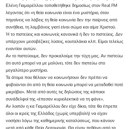
Ελένη Γιαμαρέλλου τοποθετήθηκε δημοσίως στον Real FM
λέγοντας ότι «η θεία κοινωνία είναι ένα μυστήριο, όταν
πηγαίνεις να λάβεις τη θεία κοινωνία δεν την παίρνεις από
συνήθεια, τη λαμβάνεις γιατί είναι σώμα και αίμα Χριστού.
Ή το πιστεύεις και κοινωνείς κανονικά ή δεν το πιστεύεις. Δεν
υπάρχουν μεσοβέζικες λύσεις, κουταλάκια κλπ. Είμαι τελείως
εναντίον αυτών.
Αν το πιστεύουμε, δεν προκαλούμε την τύχη μας. Αν πιστεύω
ότι αυτό μπορεί να με μολύνει, τότε δεν πιστεύω στο
μεγαλύτερο μυστήριο.
Τα άτομα που θέλουν να κοινωνήσουν δεν πρέπει να
φοβούνται ότι από τη θεία κοινωνία μπορεί να μεταδοθεί ποτέ
μικρόβιο». Μετά από αυτές τις δηλώσεις της κάποιοι
συνάδελφοί της «έπεσαν κυριολεκτικά να τη φάνε».
Αν λοιπόν η κα Γιαμαρέλλου δεν είχε δίκιο, τότε θα έπρεπε
όλοι οι ιερείς της Ελλάδος (χωρίς υπερβολή) να είχαν
νοσήσει λόγω της καθημερινής καταλύσεως, που κάνουν
μετά από κάθε Θεία Λειτουργία. Θα είχαν πεθάνει από τα