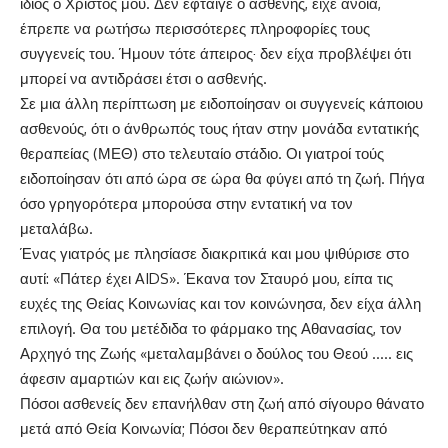
ίδιος ο Χριστός μου. Δεν έφταιγε ο ασθενής, είχε άνοια,
έπρεπε να ρωτήσω περισσότερες πληροφορίες τους
συγγενείς του. Ήμουν τότε άπειρος· δεν είχα προβλέψει ότι
μπορεί να αντιδράσει έτσι ο ασθενής.
Σε μια άλλη περίπτωση με ειδοποίησαν οι συγγενείς κάποιου
ασθενούς, ότι ο άνθρωπός τους ήταν στην μονάδα εντατικής
θεραπείας (ΜΕΘ) στο τελευταίο στάδιο. Οι γιατροί τούς
ειδοποίησαν ότι από ώρα σε ώρα θα φύγει από τη ζωή. Πήγα
όσο γρηγορότερα μπορούσα στην εντατική να τον
μεταλάβω.
Ένας γιατρός με πλησίασε διακριτικά και μου ψιθύρισε στο
αυτί: «Πάτερ έχει AIDS». Έκανα τον Σταυρό μου, είπα τις
ευχές της Θείας Κοινωνίας και τον κοινώνησα, δεν είχα άλλη
επιλογή. Θα του μετέδιδα το φάρμακο της Αθανασίας, τον
Αρχηγό της Ζωής «μεταλαμβάνει ο δούλος του Θεού ….. εις
άφεσιν αμαρτιών και εις ζωήν αιώνιον».
Πόσοι ασθενείς δεν επανήλθαν στη ζωή από σίγουρο θάνατο
μετά από Θεία Κοινωνία; Πόσοι δεν θεραπεύτηκαν από