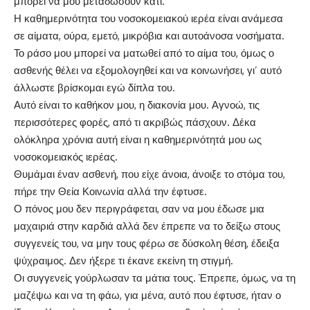
μπορεί να μου μεταδώσουν κάτι.
Η καθημερινότητα του νοσοκομειακού ιερέα είναι ανάμεσα
σε αίματα, ούρα, εμετό, μικρόβια και αυτοάνοσα νοσήματα.
Το ράσο μου μπορεί να ματωθεί από το αίμα του, όμως ο
ασθενής θέλει να εξομολογηθεί και να κοινωνήσει, γι’ αυτό
άλλωστε βρίσκομαι εγώ δίπλα του.
Αυτό είναι το καθήκον μου, η διακονία μου. Αγνοώ, τις
περισσότερες φορές, από τι ακριβώς πάσχουν. Δέκα
ολόκληρα χρόνια αυτή είναι η καθημερινότητά μου ως
νοσοκομειακός ιερέας.
Θυμάμαι έναν ασθενή, που είχε άνοια, άνοιξε το στόμα του,
πήρε την Θεία Κοινωνία αλλά την έφτυσε.
Ο πόνος μου δεν περιγράφεται, σαν να μου έδωσε μια
μαχαιριά στην καρδιά αλλά δεν έπρεπε να το δείξω στους
συγγενείς του, να μην τους φέρω σε δύσκολη θέση, έδειξα
ψύχραιμος. Δεν ήξερε τι έκανε εκείνη τη στιγμή.
Οι συγγενείς γούρλωσαν τα μάτια τους. Έπρεπε, όμως, να τη
μαζέψω και να τη φάω, για μένα, αυτό που έφτυσε, ήταν ο