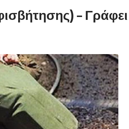
φισβήτησης) – Γράφε