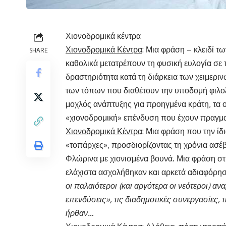
Χιονοδρομικά κέντρα
Χιονοδρομικά Κέντρα
: Μια φράση – κλειδί τ
SHARE
καθολικά μετατρέπουν τη φυσική ευλογία σε 
δραστηριότητα κατά τη διάρκεια των χειμερι
των τόπων που διαθέτουν την υποδομή φιλοξ
μοχλός ανάπτυξης για προηγμένα κράτη, τα ο
«χιονοδρομική» επένδυση που έχουν πραγμα
Χιονοδρομικά Κέντρα
: Μια φράση που την ίδ
«τοπάρχες», προσδιορίζοντας τη χρόνια ασέ
Φλώρινα με χιονισμένα βουνά. Μια φράση στ
ελάχιστα ασχολήθηκαν και αρκετά αδιαφόρη
οι παλαιότεροι (και αργότερα οι νεότεροι) α
επενδύσεις», τις διαδημοτικές συνεργασίες, 
ήρθαν…