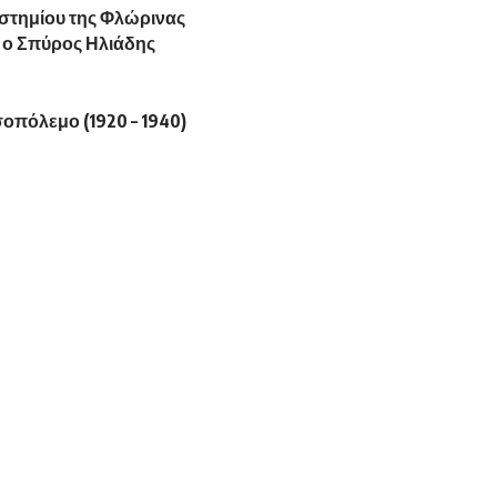
ιστημίου της Φλώρινας
ει ο Σπύρος Ηλιάδης
οπόλεμο (1920 – 1940)