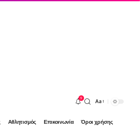
9
Aa
Font
Resizer
ς
Αθλητισμός
Επικοινωνία
Όροι χρήσης